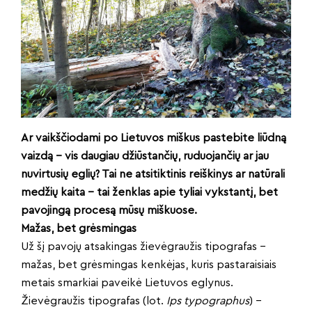
Ar vaikščiodami po Lietuvos miškus pastebite liūdną
vaizdą – vis daugiau džiūstančių, ruduojančių ar jau
nuvirtusių eglių? Tai ne atsitiktinis reiškinys ar natūrali
medžių kaita – tai ženklas apie tyliai vykstantį, bet
pavojingą procesą mūsų miškuose.
Mažas, bet grėsmingas
Už šį pavojų atsakingas žievėgraužis tipografas –
mažas, bet grėsmingas kenkėjas, kuris pastaraisiais
metais smarkiai paveikė Lietuvos eglynus.
Žievėgraužis tipografas (lot.
Ips typographus
) –