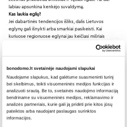
labiau apsunkina kenkėjo suvaldymą.
Kas laukia eglių?
Jei dabartinės tendencijos išliks, dalis Lietuvos
eglynų gali išnykti arba smarkiai pasikeisti. Kai
kuriuose regionuose eglynai jau keičiasi mišriais
miškais – juos keičia lapuočiai, atsparesni vabzdžių
plitimui. Miškininkai svarsto apie ilgalaikius
sprendimus, tokius kaip eglių atsodinimo mažinimas,
miškų rūšinės sudėties diversifikavimas ir atsparių
bonodomo.lt svetainėje naudojami slapukai
medžių selekcija.
Naudojame slapukus, kad galėtume suasmeninti turinį
Nuo žievėgraužio kenčia visa ne tik Lietuva, bet visas
bei skelbimus, teikti visuomeninės medijos funkcijas ir
centrinė Europa – Lenkija, Čekija, Vengrija, Vokietija.
analizuoti srautą. Be to, svetainės naudojimo informaciją
bendriname su visuomeninės medijos, reklamavimo ir
analizės partneriais, kurie gali ją pridėti prie kitos jūsų
Dalintis naujiena:
pateiktos arba naudojant paslaugas surinktos
informacijos.