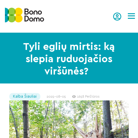
Tog
Tyli eglių mirtis: ką
slepia ruduojačios
viršūnės?
Kalba Šiauliai
2025-08-05
1658 Peržiūros