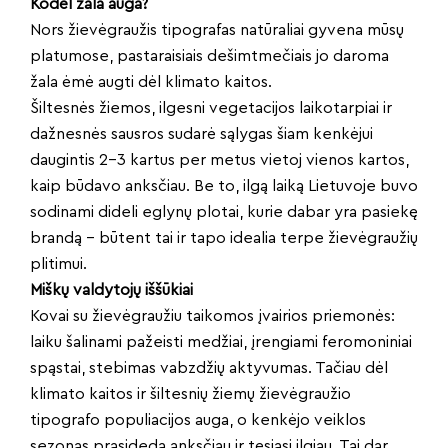
Kodėl žala auga?
Nors žievėgraužis tipografas natūraliai gyvena mūsų
platumose, pastaraisiais dešimtmečiais jo daroma
žala ėmė augti dėl klimato kaitos.
Šiltesnės žiemos, ilgesni vegetacijos laikotarpiai ir
dažnesnės sausros sudarė sąlygas šiam kenkėjui
daugintis 2–3 kartus per metus vietoj vienos kartos,
kaip būdavo anksčiau. Be to, ilgą laiką Lietuvoje buvo
sodinami dideli eglynų plotai, kurie dabar yra pasiekę
brandą – būtent tai ir tapo idealia terpe žievėgraužių
plitimui.
Miškų valdytojų iššūkiai
Kovai su žievėgraužiu taikomos įvairios priemonės:
laiku šalinami pažeisti medžiai, įrengiami feromoniniai
spąstai, stebimas vabzdžių aktyvumas. Tačiau dėl
klimato kaitos ir šiltesnių žiemų žievėgraužio
tipografo populiacijos auga, o kenkėjo veiklos
sezonas prasideda anksčiau ir tęsiasi ilgiau. Tai dar