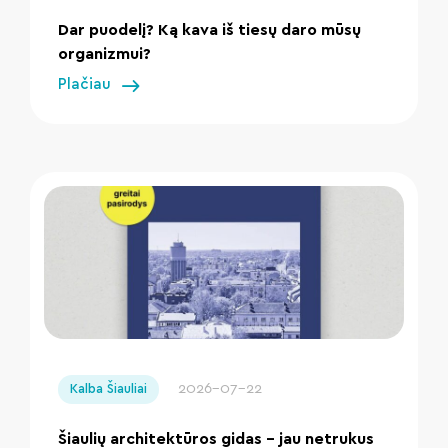
Dar puodelį? Ką kava iš tiesų daro mūsų
organizmui?
Plačiau
" loading="lazy"/>
2026-07-22
Kalba Šiauliai
Šiaulių architektūros gidas – jau netrukus