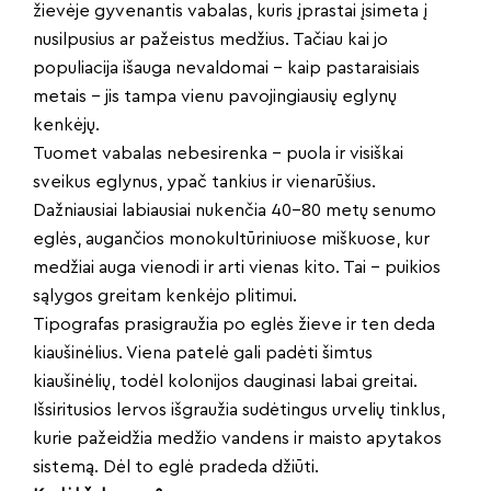
žievėje gyvenantis vabalas, kuris įprastai įsimeta į
nusilpusius ar pažeistus medžius. Tačiau kai jo
populiacija išauga nevaldomai – kaip pastaraisiais
metais – jis tampa vienu pavojingiausių eglynų
kenkėjų.
Tuomet vabalas nebesirenka – puola ir visiškai
sveikus eglynus, ypač tankius ir vienarūšius.
Dažniausiai labiausiai nukenčia 40–80 metų senumo
eglės, augančios monokultūriniuose miškuose, kur
medžiai auga vienodi ir arti vienas kito. Tai – puikios
sąlygos greitam kenkėjo plitimui.
Tipografas prasigraužia po eglės žieve ir ten deda
kiaušinėlius. Viena patelė gali padėti šimtus
kiaušinėlių, todėl kolonijos dauginasi labai greitai.
Išsiritusios lervos išgraužia sudėtingus urvelių tinklus,
kurie pažeidžia medžio vandens ir maisto apytakos
sistemą. Dėl to eglė pradeda džiūti.