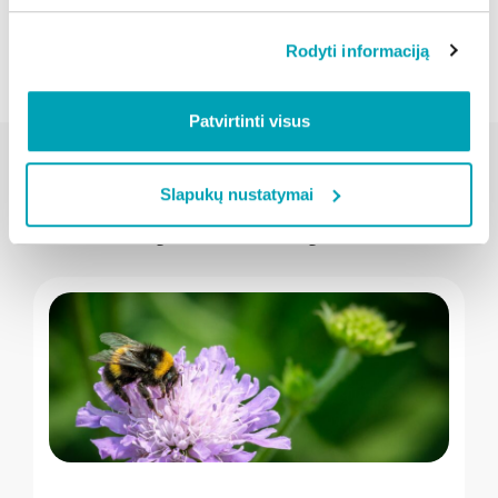
Atgal
Rodyti informaciją
Patvirtinti visus
Slapukų nustatymai
Susijusios naujienos
" loading="lazy"/>