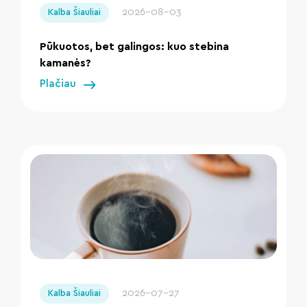
2026-08-03
Kalba Šiauliai
Pūkuotos, bet galingos: kuo stebina
kamanės?
Plačiau
" loading="lazy"/>
2026-07-27
Kalba Šiauliai