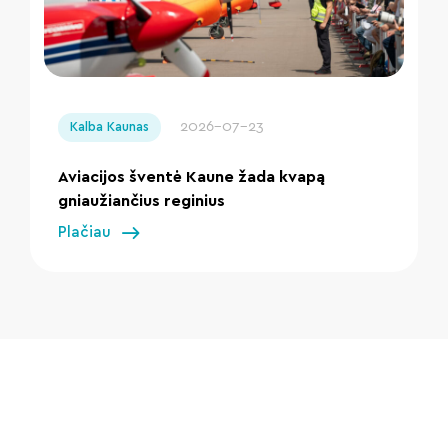
" loading="lazy"/>
2026-07-23
Kalba Kaunas
Aviacijos šventė Kaune žada kvapą
gniaužiančius reginius
Plačiau