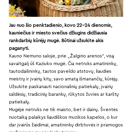
Jau nuo šio penktadienio, kovo 22-24 dienomis,
kauniečius ir miesto svečius džiugins didžiausia
rankdarbių kūrėjų mugė. Būtinai užsukite akis
paganyti.
Kauno Nemuno saloje, prie „Žalgirio arenos“, visą
savaitgalį ūš Kaziuko mugė. Čia netruks amatininkų,
tautodailininkų, tautos paveldo atstovų, liaudies
meistrų ir įvairių kitų, savo amatą išmanančių, kūrėjų.
Užsukite paskanauti nacionalinių patiekalų, įvairių
saldėsių, tradicinių barankų, rūkytos žuvies ar karštų
patiekalų.
Mugėje netruks ne tik maisto, bet ir dainų. Šventės
nuotaiką palaikys liaudiškos muzikos kapelos, o kur
dar įvairūs žaidimai, amatininkų dirbtuvės ir pramogos