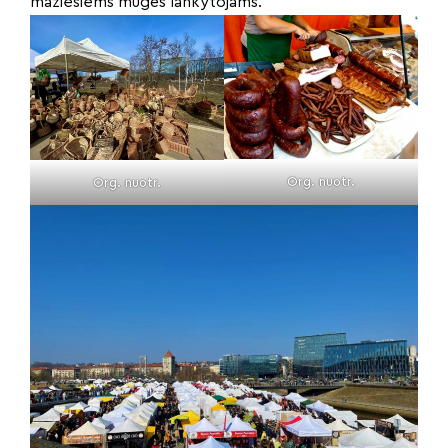
mažiesiems mugės lankytojams.
Org. nuotr.
Org. nuotr.