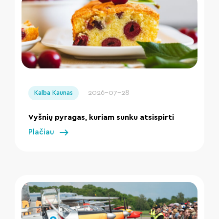
" loading="lazy"/>
2026-07-28
Kalba Kaunas
Vyšnių pyragas, kuriam sunku atsispirti
Plačiau