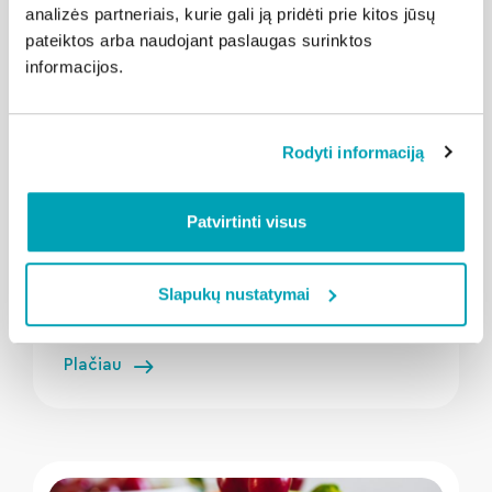
analizės partneriais, kurie gali ją pridėti prie kitos jūsų
pateiktos arba naudojant paslaugas surinktos
informacijos.
Rodyti informaciją
Patvirtinti visus
" loading="lazy"/>
2026-08-04
Kalba Kaunas
Slapukų nustatymai
Festivalis „Drevės“ kviečia švęsti drauge
Plačiau