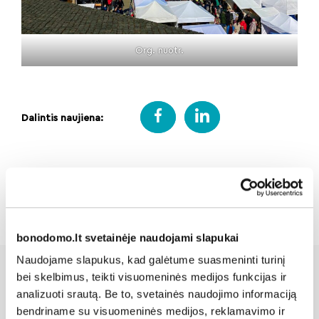
Org. nuotr.
Dalintis naujiena:
Atgal
bonodomo.lt svetainėje naudojami slapukai
Naudojame slapukus, kad galėtume suasmeninti turinį
bei skelbimus, teikti visuomeninės medijos funkcijas ir
analizuoti srautą. Be to, svetainės naudojimo informaciją
Susijusios naujienos
bendriname su visuomeninės medijos, reklamavimo ir