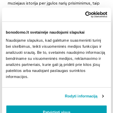
muziejaus istorija per įgulos narių prisiminimus, taip
pat išsiaiškinsime, kaip Lietuvos trispalvė saugo mus
jūroje.
Ekskursijos paslauga – nemokama, įsigijusiems
lankytojo bilietą.
bonodomo.lt svetainėje naudojami slapukai
14.00
Atgimimo aikštėje
Naudojame slapukus, kad galėtume suasmeninti turinį
Klaipėdos miesto moksleivių šventinis koncertas
bei skelbimus, teikti visuomeninės medijos funkcijas ir
„YRA ŠALIS“
analizuoti srautą. Be to, svetainės naudojimo informaciją
14.00
LMTA Klaipėdos fakulteto koncertų salėje (K.
bendriname su visuomeninės medijos, reklamavimo ir
Donelaičio g. 4)
analizės partneriais, kurie gali ją pridėti prie kitos jūsų
Klaipėdos jaunųjų atlikėjų koncertas „MŪSŲ VAIKAI –
pateiktos arba naudojant paslaugas surinktos
TĖVYNEI LIETUVAI“
informacijos.
17.00
prie buvusio centrinio pašto pastato (Liepų g.
16)
KARILIONO MUZIKOS KONCERTAS.
Rodyti informaciją
Programoje – M. K. Čiurlionio, V. Kudirkos, J. Naujalio,
B. Dvariono ir kt. kūriniai.
Patvirtinti visus