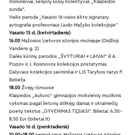
moksleiviai, senjorų šokių kolektyvas „Klaipėdos
zunda“.
Veiks paroda „Vasario 16-osios Akto signatarų
autografai profesoriaus Liudo Mažylio kolekcijoje”
Vasario 15 d. (ketvirtadienis)
16.00
Mažosios Lietuvos istorijos muziejuje (Didžioji
Vandens g. 2)
Dailės kūrinių parodos „ŠVYTURIAI ≠ LAIVAI“ iš A.
Popov ir J. Kosinovos kolekcijos pristatymas.
Dalyvaus kolekcijos savininkai ir LJS Tarybos narys P.
Bekėža
18.00
Žvejų rūmuose
Klaipėdos „Aukuro“ gimnazijos moksleivių muzikinis
vyksmas pagal lietuvių atlikėjų dainas ir ukrainiečių
poetų tekstus „GYVENIMAS TĘSIASI“. Bilietai: 4.50–
8.50 Eur (bilietai.lt)
Vasario 16 d. (penktadienis)
10.00–18.00
nemokamas Mažosios Lietuvos istorijos