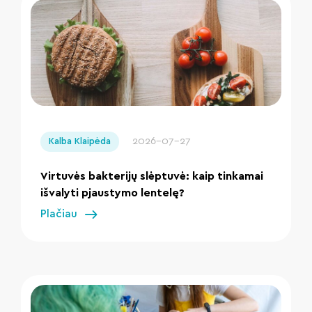
" loading="lazy"/>
2026-07-27
Kalba Klaipėda
Virtuvės bakterijų slėptuvė: kaip tinkamai
išvalyti pjaustymo lentelę?
Plačiau