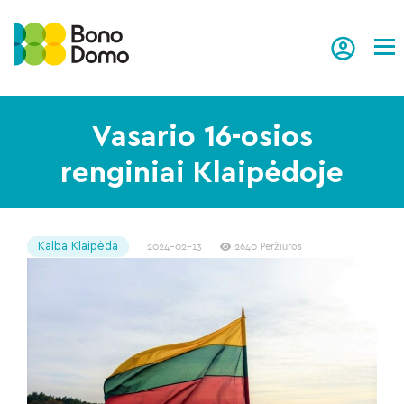
Tog
Vasario 16-osios
renginiai Klaipėdoje
Kalba Klaipėda
2024-02-13
2640 Peržiūros