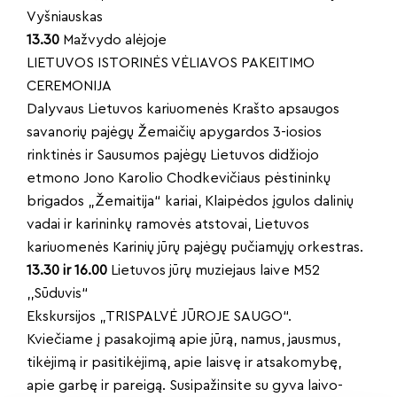
Vyšniauskas
13.30
Mažvydo alėjoje
LIETUVOS ISTORINĖS VĖLIAVOS PAKEITIMO
CEREMONIJA
Dalyvaus Lietuvos kariuomenės Krašto apsaugos
savanorių pajėgų Žemaičių apygardos 3-iosios
rinktinės ir Sausumos pajėgų Lietuvos didžiojo
etmono Jono Karolio Chodkevičiaus pėstininkų
brigados „Žemaitija“ kariai, Klaipėdos įgulos dalinių
vadai ir karininkų ramovės atstovai, Lietuvos
kariuomenės Karinių jūrų pajėgų pučiamųjų orkestras.
13.30 ir 16.00
Lietuvos jūrų muziejaus laive M52
,,Sūduvis“
Ekskursijos „TRISPALVĖ JŪROJE SAUGO“.
Kviečiame į pasakojimą apie jūrą, namus, jausmus,
tikėjimą ir pasitikėjimą, apie laisvę ir atsakomybę,
apie garbę ir pareigą. Susipažinsite su gyva laivo-