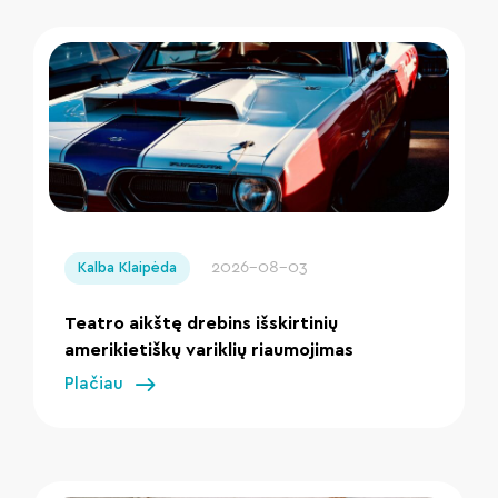
" loading="lazy"/>
2026-08-03
Kalba Klaipėda
Teatro aikštę drebins išskirtinių
amerikietiškų variklių riaumojimas
Plačiau