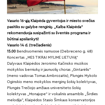
Vasario 16-ąją Klaipėda gyventojus ir miesto svečius
pasitiks su galybe renginių. „Kalba Klaipėda“
rekomenduoja susipažinti su šventės programa ir
būtinai apsilankyti!
Vasario 14 d. (trečiadienis)
15.00
Bendruomenės namuose (Debreceno g. 48)
Koncertas „MES TIKRAI MYLIME LIETUVĄ“
Dalyvaus Klaipėdos Jeronimo Kačinsko muzikos
mokyklos berniukų ir jaunuolių choras „Gintarėlis“
(meno vadovas Tomas Ambrozaitis), Plungės Mykolo
Oginskio meno mokyklos merginų šokių kolektyvas,
Plungės Trečiojo amžiaus universiteto šokių
kolektyvas „Monajupe“ ir vokalinis ansamblis „Širdies
melodija”, Klaipėdos Stasio Šimkaus konservatorijos