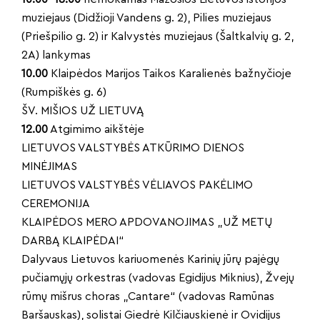
muziejaus (Didžioji Vandens g. 2), Pilies muziejaus
(Priešpilio g. 2) ir Kalvystės muziejaus (Šaltkalvių g. 2,
2A) lankymas
10.00
Klaipėdos Marijos Taikos Karalienės bažnyčioje
(Rumpiškės g. 6)
ŠV. MIŠIOS UŽ LIETUVĄ
12.00
Atgimimo aikštėje
LIETUVOS VALSTYBĖS ATKŪRIMO DIENOS
MINĖJIMAS
LIETUVOS VALSTYBĖS VĖLIAVOS PAKĖLIMO
CEREMONIJA
KLAIPĖDOS MERO APDOVANOJIMAS „UŽ METŲ
DARBĄ KLAIPĖDAI“
Dalyvaus Lietuvos kariuomenės Karinių jūrų pajėgų
pučiamųjų orkestras (vadovas Egidijus Miknius), Žvejų
rūmų mišrus choras „Cantare“ (vadovas Ramūnas
Baršauskas), solistai Giedrė Kilčiauskienė ir Ovidijus