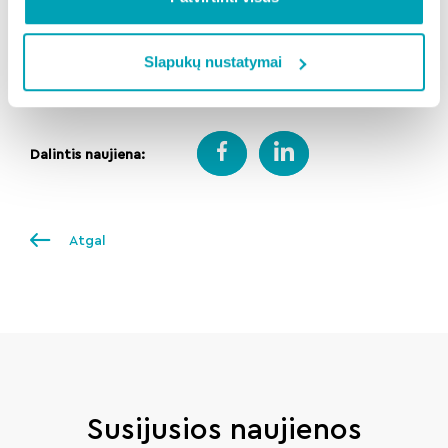
Gros Kęstutis Kačinskas
17.00
Žvejų rūmuose
INGA JANKAUSKAITĖ. Šventinis koncertas
Slapukų nustatymai
Bilietai: 2.00 Eur (bilietai.lt)
Dalintis naujiena:
Atgal
Susijusios naujienos