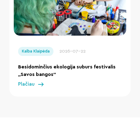
" loading="lazy"/>
2026-07-22
Kalba Klaipėda
Besidominčius ekologija suburs festivalis
„Savos bangos“
Plačiau