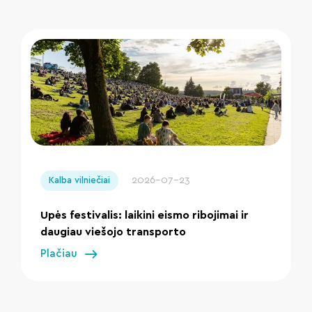
" loading="lazy"/>
2026-07-23
Kalba vilniečiai
Upės festivalis: laikini eismo ribojimai ir
daugiau viešojo transporto
Plačiau