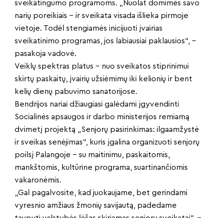
sveikatingumo programoms. „Nuolat domimės savo
narių poreikiais – ir sveikata visada išlieka pirmoje
vietoje. Todėl stengiamės inicijuoti įvairias
sveikatinimo programas, jos labiausiai paklausios“, –
pasakoja vadovė.
Veiklų spektras platus – nuo sveikatos stiprinimui
skirtų paskaitų, įvairių užsiėmimų iki kelionių ir bent
kelių dienų pabuvimo sanatorijose.
Bendrijos nariai džiaugiasi galėdami įgyvendinti
Socialinės apsaugos ir darbo ministerijos remiamą
dvimetį projektą „Senjorų pasirinkimas: ilgaamžystė
ir sveikas senėjimas“, kuris įgalina organizuoti senjorų
poilsį Palangoje – su maitinimu, paskaitomis,
mankštomis, kultūrine programa, suartinančiomis
vakaronėmis.
„Gal pagalvosite, kad juokaujame, bet gerindami
vyresnio amžiaus žmonių savijautą, padedame