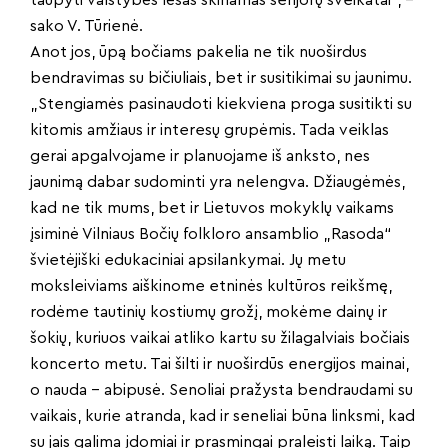
taupyti valstybės lėšas skiriamas senjorų sveikatai“, –
sako V. Tūrienė.
Anot jos, ūpą bočiams pakelia ne tik nuoširdus
bendravimas su bičiuliais, bet ir susitikimai su jaunimu.
„Stengiamės pasinaudoti kiekviena proga susitikti su
kitomis amžiaus ir interesų grupėmis. Tada veiklas
gerai apgalvojame ir planuojame iš anksto, nes
jaunimą dabar sudominti yra nelengva. Džiaugėmės,
kad ne tik mums, bet ir Lietuvos mokyklų vaikams
įsiminė Vilniaus Bočių folkloro ansamblio „Rasoda“
švietėjiški edukaciniai apsilankymai. Jų metu
moksleiviams aiškinome etninės kultūros reikšmę,
rodėme tautinių kostiumų grožį, mokėme dainų ir
šokių, kuriuos vaikai atliko kartu su žilagalviais bočiais
koncerto metu. Tai šilti ir nuoširdūs energijos mainai,
o nauda – abipusė. Senoliai pražysta bendraudami su
vaikais, kurie atranda, kad ir seneliai būna linksmi, kad
su jais galima įdomiai ir prasmingai praleisti laiką. Taip