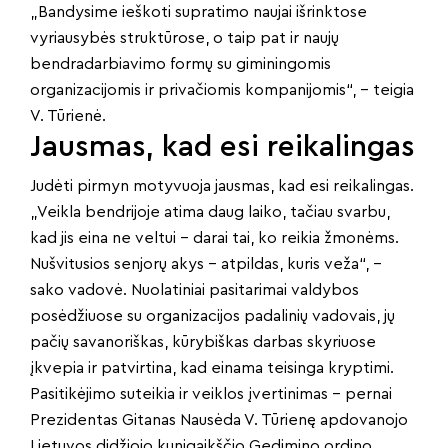
„Bandysime ieškoti supratimo naujai išrinktose
vyriausybės struktūrose, o taip pat ir naujų
bendradarbiavimo formų su giminingomis
organizacijomis ir privačiomis kompanijomis“, – teigia
V. Tūrienė.
Jausmas, kad esi reikalingas
Judėti pirmyn motyvuoja jausmas, kad esi reikalingas.
„Veikla bendrijoje atima daug laiko, tačiau svarbu,
kad jis eina ne veltui – darai tai, ko reikia žmonėms.
Nušvitusios senjorų akys – atpildas, kuris veža“, –
sako vadovė. Nuolatiniai pasitarimai valdybos
posėdžiuose su organizacijos padalinių vadovais, jų
pačių savanoriškas, kūrybiškas darbas skyriuose
įkvepia ir patvirtina, kad einama teisinga kryptimi.
Pasitikėjimo suteikia ir veiklos įvertinimas – pernai
Prezidentas Gitanas Nausėda V. Tūrienę apdovanojo
Lietuvos didžiojo kunigaikščio Gedimino ordino