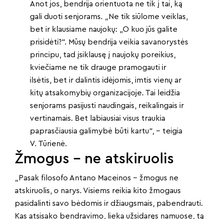
Anot jos, bendrija orientuota ne tik į tai, ką
gali duoti senjorams. „Ne tik siūlome veiklas,
bet ir klausiame naujokų: „O kuo jūs galite
prisidėti?“. Mūsų bendrija veikia savanorystės
principu, tad įsiklausę į naujokų poreikius,
kviečiame ne tik drauge pramogauti ir
ilsėtis, bet ir dalintis idėjomis, imtis vienų ar
kitų atsakomybių organizacijoje. Tai leidžia
senjorams pasijusti naudingais, reikalingais ir
vertinamais. Bet labiausiai visus traukia
paprasčiausia galimybė būti kartu“, – teigia
V. Tūrienė.
Žmogus – ne atskiruolis
„Pasak filosofo Antano Maceinos – žmogus ne
atskiruolis, o narys. Visiems reikia kito žmogaus
pasidalinti savo bėdomis ir džiaugsmais, pabendrauti.
Kas atsisako bendravimo, lieka užsidaręs namuose, tą