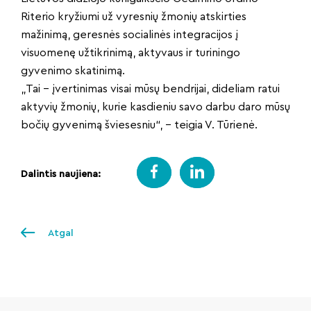
Riterio kryžiumi už vyresnių žmonių atskirties
mažinimą, geresnės socialinės integracijos į
visuomenę užtikrinimą, aktyvaus ir turiningo
gyvenimo skatinimą.
„Tai – įvertinimas visai mūsų bendrijai, dideliam ratui
aktyvių žmonių, kurie kasdieniu savo darbu daro mūsų
bočių gyvenimą šviesesniu“, – teigia V. Tūrienė.
Dalintis naujiena:
Atgal