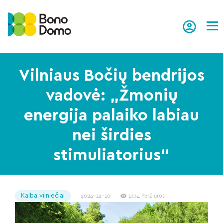
Tog
Vilniaus Bočių bendrijos
vadovė: „Žmonių
energija palaiko labiau
nei širdies
stimuliatorius“
Kalba vilniečiai
2024-12-10
1334 Peržiūros