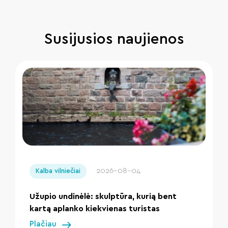
Susijusios naujienos
" loading="lazy"/>
2026-08-04
Kalba vilniečiai
Užupio undinėlė: skulptūra, kurią bent
kartą aplanko kiekvienas turistas
Plačiau