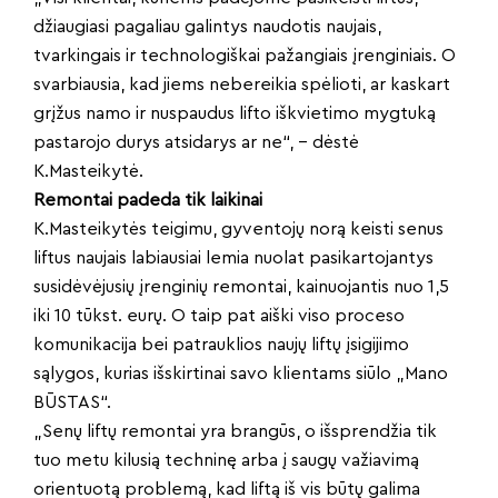
džiaugiasi pagaliau galintys naudotis naujais,
tvarkingais ir technologiškai pažangiais įrenginiais. O
svarbiausia, kad jiems nebereikia spėlioti, ar kaskart
grįžus namo ir nuspaudus lifto iškvietimo mygtuką
pastarojo durys atsidarys ar ne“, – dėstė
K.Masteikytė.
Remontai padeda tik laikinai
K.Masteikytės teigimu, gyventojų norą keisti senus
liftus naujais labiausiai lemia nuolat pasikartojantys
susidėvėjusių įrenginių remontai, kainuojantis nuo 1,5
iki 10 tūkst. eurų. O taip pat aiški viso proceso
komunikacija bei patrauklios naujų liftų įsigijimo
sąlygos, kurias išskirtinai savo klientams siūlo „Mano
BŪSTAS“.
„Senų liftų remontai yra brangūs, o išsprendžia tik
tuo metu kilusią techninę arba į saugų važiavimą
orientuotą problemą, kad liftą iš vis būtų galima