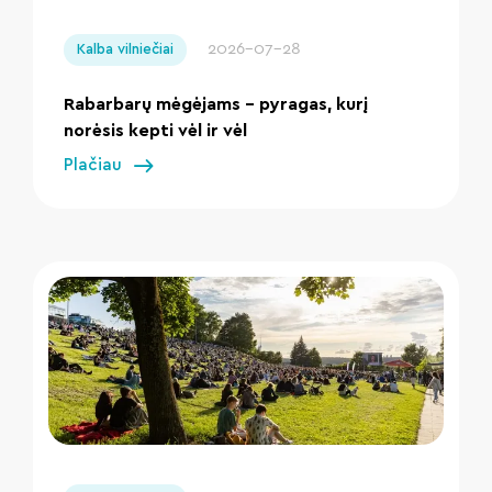
" loading="lazy"/>
2026-07-28
Kalba vilniečiai
Rabarbarų mėgėjams – pyragas, kurį
norėsis kepti vėl ir vėl
Plačiau
" loading="lazy"/>