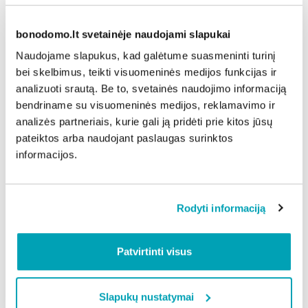
Anot K.Masteikytės, daugiausia senų liftų vis dar yra
Lazdynuose, Žirmūnuose, Karoliniškėse ir Viršuliškėse.
bonodomo.lt svetainėje naudojami slapukai
„Seniems liftams gamintojai buvo nustatę 25 metų
Naudojame slapukus, kad galėtume suasmeninti turinį
eksploatacijos laikotarpį, tai šiandien maždaug du
bei skelbimus, teikti visuomeninės medijos funkcijas ir
trečdaliai sostinės daugiabučiuose esančių liftų šį
analizuoti srautą. Be to, svetainės naudojimo informaciją
terminą yra pralenkę kone dvigubai. Natūralu, kad jie
bendriname su visuomeninės medijos, reklamavimo ir
tiek techniškai, tiek morališkai atgyvenę, ir tik dėka
analizės partneriais, kurie gali ją pridėti prie kitos jūsų
ypatingos ir nuolat vykdomos priežiūros,
pateiktos arba naudojant paslaugas surinktos
pasikartojančių remontų, saugumo atžvilgiu vis dar
informacijos.
geba kelti keleivius. Bet tai tik laiko klausimas, kada
šie veteranai nustos veikti ir išeis į užtarnautą poilsį.
Džiugu, kad tą supranta vis daugiau gyventojų ir,
Rodyti informaciją
nelaukdami paskutinės minutės, priima sprendimą
keisti susidėvėjusius įrenginius naujais“, – sako „Mano
Patvirtinti visus
BŪSTO“ Klientų atstovavimo grupės vadovė.
Slapukų nustatymai
Dalintis naujiena: