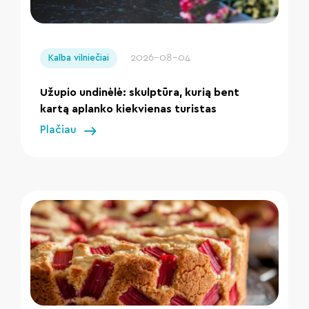
" loading="lazy"/>
2026-08-04
Kalba vilniečiai
Užupio undinėlė: skulptūra, kurią bent
kartą aplanko kiekvienas turistas
Plačiau