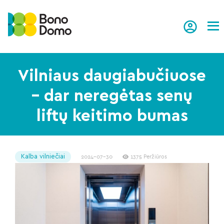
Tog
Vilniaus daugiabučiuose
– dar neregėtas senų
liftų keitimo bumas
Kalba vilniečiai
2024-07-30
1375 Peržiūros