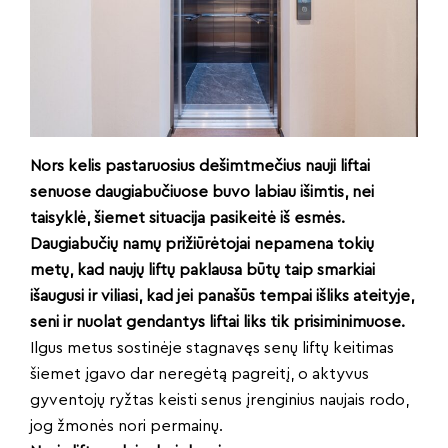
Nors kelis pastaruosius dešimtmečius nauji liftai
senuose daugiabučiuose buvo labiau išimtis, nei
taisyklė, šiemet situacija pasikeitė iš esmės.
Daugiabučių namų prižiūrėtojai nepamena tokių
metų, kad naujų liftų paklausa būtų taip smarkiai
išaugusi ir viliasi, kad jei panašūs tempai išliks ateityje,
seni ir nuolat gendantys liftai liks tik prisiminimuose.
Ilgus metus sostinėje stagnavęs senų liftų keitimas
šiemet įgavo dar neregėtą pagreitį, o aktyvus
gyventojų ryžtas keisti senus įrenginius naujais rodo,
jog žmonės nori permainų.