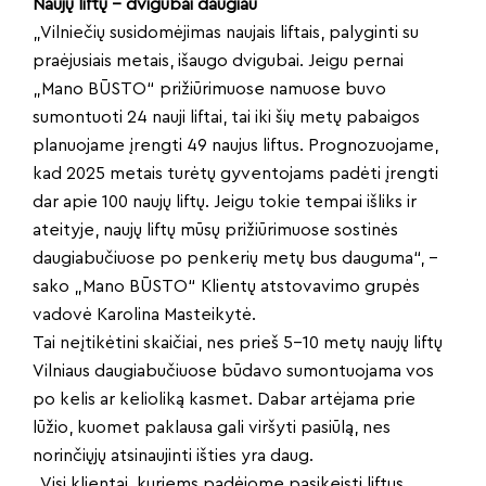
Naujų liftų – dvigubai daugiau
„Vilniečių susidomėjimas naujais liftais, palyginti su
praėjusiais metais, išaugo dvigubai. Jeigu pernai
„Mano BŪSTO“ prižiūrimuose namuose buvo
sumontuoti 24 nauji liftai, tai iki šių metų pabaigos
planuojame įrengti 49 naujus liftus. Prognozuojame,
kad 2025 metais turėtų gyventojams padėti įrengti
dar apie 100 naujų liftų. Jeigu tokie tempai išliks ir
ateityje, naujų liftų mūsų prižiūrimuose sostinės
daugiabučiuose po penkerių metų bus dauguma“, –
sako „Mano BŪSTO“ Klientų atstovavimo grupės
vadovė Karolina Masteikytė.
Tai neįtikėtini skaičiai, nes prieš 5-10 metų naujų liftų
Vilniaus daugiabučiuose būdavo sumontuojama vos
po kelis ar kelioliką kasmet. Dabar artėjama prie
lūžio, kuomet paklausa gali viršyti pasiūlą, nes
norinčiųjų atsinaujinti išties yra daug.
„Visi klientai, kuriems padėjome pasikeisti liftus,