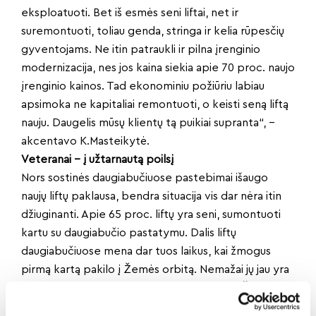
eksploatuoti. Bet iš esmės seni liftai, net ir
suremontuoti, toliau genda, stringa ir kelia rūpesčių
gyventojams. Ne itin patraukli ir pilna įrenginio
modernizacija, nes jos kaina siekia apie 70 proc. naujo
įrenginio kainos. Tad ekonominiu požiūriu labiau
apsimoka ne kapitaliai remontuoti, o keisti seną liftą
nauju. Daugelis mūsų klientų tą puikiai supranta“, –
akcentavo K.Masteikytė.
Veteranai – į užtarnautą poilsį
Nors sostinės daugiabučiuose pastebimai išaugo
naujų liftų paklausa, bendra situacija vis dar nėra itin
džiuginanti. Apie 65 proc. liftų yra seni, sumontuoti
kartu su daugiabučio pastatymu. Dalis liftų
daugiabučiuose mena dar tuos laikus, kai žmogus
pirmą kartą pakilo į Žemės orbitą. Nemažai jų jau yra
nuvažiavę tiek kilometrų, kiek jų yra aplink Žemės
rutulį.