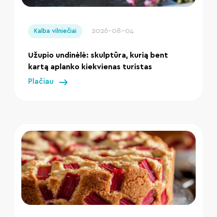
" loading="lazy"/>
2026-08-04
Kalba vilniečiai
Užupio undinėlė: skulptūra, kurią bent
kartą aplanko kiekvienas turistas
Plačiau
" loading="lazy"/>