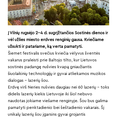
Į Vilnių rugsėjo 2-4 d. sugrįžtančios Sostinės dienos ir
vėl užlies miesto erdves renginių gausa. Kviečiame
užsukti ir patariame, ką verta pamatyti.
Šiemet festivalis svečius kviečia vėlyvus šventės
vakarus praleisti prie Baltojo tilto, kur Lietuvos
sostinės padangę nušvies kvapą gniaužiantis
šiuolaikinių technologijų ir gyvai atliekamos muzikos
dialogas – lazerių šou.
Erdvę virš Neries nušvies daugiau nei 60 lazerių – toks
didelis lazerių kiekis Lietuvoje iki šiol nebuvo
naudotas jokiame viešame renginyje. Šou bus galima
pamatyti penktadienio bei šeštadienio vakarais. Šį
unikalų lazerių šou įgarsins gyvai grojantis