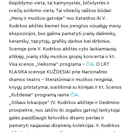
išsipildymo vieta, tai kaimynystės, bičiulystės ir
svečių sutikimo vieta. Tai vilniečių raiškos būdas!
„Menų ir muzikos gatvėje“ nuo Katedros iki V.
Kudirkos aikštės šiemet bus įrengtos vizualiųjų menų
ekspozicijos, bus galima pamatyti įvairių dailininkų,
keramikų, tapytojų, grafikų darbus bei dirbinius.
Scenoje prie V. Kudirkos aikštės vyks laukiamiausių
atlikėjų, įvairių stilių muzikos grupių koncertai ir kt.
Visa scenos „Veiksmai“ programa –
ČIA
. O LRT
KLASIKA scenoje KUŽDESIAI prie Nacionalinio
dramos teatro – literatūriniai ir muzikos renginiai,
knygų pristatymai, susitikimai su kūrėjais ir kt. Scenos
„Kuždesiai“ programą rasite
ČIA
.
„Stiliaus lokacijoje“ (V. Kudirkos aikštėje ir Gedimino
prospekte, nuo Jakšto iki Jogailos gatvių) lankytojai
galės pasidžiaugti lietuviško dizaino perlais ir
pamatyti naujausias dizainerių kolekcijas. V. Kudirkos