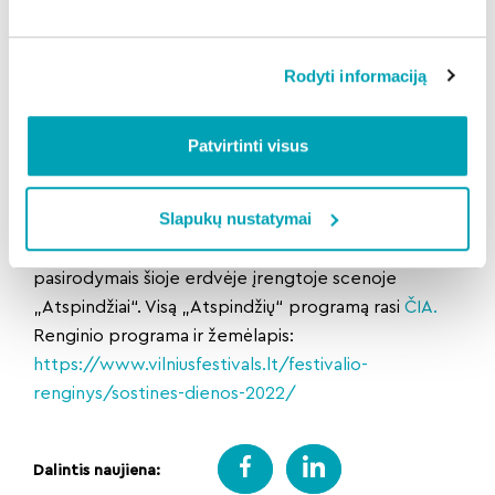
– atėję alkani išeis pilvus nešini!
Gero maisto krante – netradiciniai skoniai ir išskirtiniai
Rodyti informaciją
pasirodymai
Šiais metais GERO MAISTO KRANTAS vėl įsikurs
Neries krantinėje prie Baltojo tilto. Čia rasite
Patvirtinti visus
gausybę maisto vagonėlių – įvairiausių Food Truck’ų.
Inovacijas vertinantys miestiečiai šioje erdvėje galės
Slapukų nustatymai
mėgautis ne tik virtuvės paslaptimis, bet ir pasaulio
muzikos skambesiais bei žinomų atlikėjų
pasirodymais šioje erdvėje įrengtoje scenoje
„Atspindžiai“. Visą „Atspindžių“ programą rasi
ČIA.
Renginio programa ir žemėlapis:
https://www.vilniusfestivals.lt/festivalio-
renginys/sostines-dienos-2022/
Dalintis naujiena: