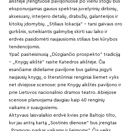
aikštėje įrengtuose paviljonuose po vienu stogu bus
eksponuojamas gausus spektras juvelyrinių dirbinių,
aksesuarų, interjero detalių, drabužių, galanterijos ir
kitokių įdomybių. „Stiliaus lokacija“ – tarsi gaivaus oro
gurkšnis, suteikiantis galimybę skirti sau laiko ir
erdvės pasidomėti naujausiomis stiliaus bei kūrybos
tendencijomis.
Ypač pasiteisinusią „Dūzgiančio prospekto” tradiciją
– „Knygų aikštė“ rasite Katedros aikštėje. Čia
esančiame dideliame paviljone bus galima įsigyti
naujausių knygų, o literatūriniai renginiai šiemet vyks
net dviejose scenose: prie Knygų aikštės paviljono ir
prie Lietuvos nacionalinio dramos teatro. Abiejose
scenose planuojama daugiau kaip 40 renginių
vaikams ir suaugusiems.
Aktyvaus laisvalaikio erdvė kvies prie Baltojo tilto,
kur jau antrą kartą „Sostinės dienose“ bus įrengtas
„Pramogų parkas vaikams ir šeimoms”. Čia veiks