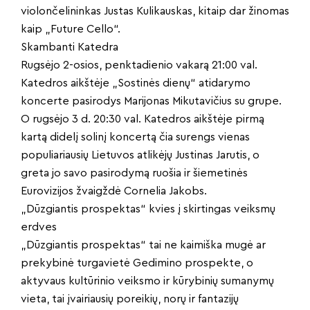
violončelininkas Justas Kulikauskas, kitaip dar žinomas
kaip „Future Cello“.
Skambanti Katedra
Rugsėjo 2-osios, penktadienio vakarą 21:00 val.
Katedros aikštėje „Sostinės dienų“ atidarymo
koncerte pasirodys Marijonas Mikutavičius su grupe.
O rugsėjo 3 d. 20:30 val. Katedros aikštėje pirmą
kartą didelį solinį koncertą čia surengs vienas
populiariausių Lietuvos atlikėjų Justinas Jarutis, o
greta jo savo pasirodymą ruošia ir šiemetinės
Eurovizijos žvaigždė Cornelia Jakobs.
„Dūzgiantis prospektas“ kvies į skirtingas veiksmų
erdves
„Dūzgiantis prospektas“ tai ne kaimiška mugė ar
prekybinė turgavietė Gedimino prospekte, o
aktyvaus kultūrinio veiksmo ir kūrybinių sumanymų
vieta, tai įvairiausių poreikių, norų ir fantazijų