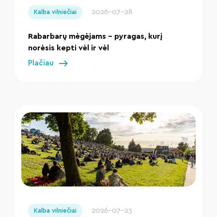
2026-07-28
Kalba vilniečiai
Rabarbarų mėgėjams – pyragas, kurį
norėsis kepti vėl ir vėl
Plačiau
" loading="lazy"/>
2026-07-23
Kalba vilniečiai