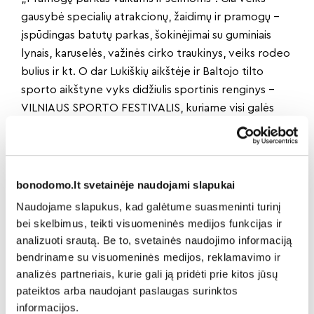
gausybė specialių atrakcionų, žaidimų ir pramogų –
įspūdingas batutų parkas, šokinėjimai su guminiais
lynais, karuselės, važinės cirko traukinys, veiks rodeo
bulius ir kt. O dar Lukiškių aikštėje ir Baltojo tilto
sporto aikštyne vyks didžiulis sportinis renginys –
VILNIAUS SPORTO FESTIVALIS, kuriame visi galės
susirasti sau patinkančias sportines ir aktyvaus
laisvalaikio veiklas: nuo fechtavimo iki gatvės šokių,
nuo gimnastikos iki krepšinio, nuo kovos menų iki
alpinizmo, nuo badmintono iki futbolo, o kur dar
bonodomo.lt svetainėje naudojami slapukai
grindų riedulys, žolės riedulys, vandensvydis, tenisas,
Naudojame slapukus, kad galėtume suasmeninti turinį
lankinis ir daugybė kitų aktyvaus laisvalaikio
bei skelbimus, teikti visuomeninės medijos funkcijas ir
pramogų! Visą Vilniaus sporto festivalio programą
analizuoti srautą. Be to, svetainės naudojimo informaciją
rasi
ČIA
.
bendriname su visuomeninės medijos, reklamavimo ir
O „Gardžių lauktuvių kelyje“, kuris bus nutiestas
analizės partneriais, kurie gali ją pridėti prie kitos jūsų
Gedimino prospekte nuo A. Jakšto g. iki Lukiškių
pateiktos arba naudojant paslaugas surinktos
informacijos.
aikštės, kiekvienas galės įsigyti įvairiausių gardumynų