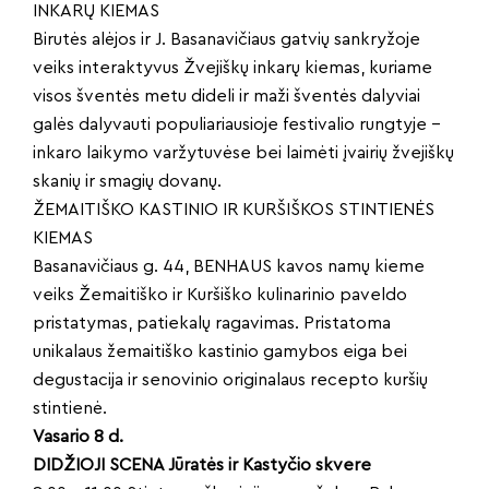
INKARŲ KIEMAS
Birutės alėjos ir J. Basanavičiaus gatvių sankryžoje
veiks interaktyvus Žvejiškų inkarų kiemas, kuriame
visos šventės metu dideli ir maži šventės dalyviai
galės dalyvauti populiariausioje festivalio rungtyje –
inkaro laikymo varžytuvėse bei laimėti įvairių žvejiškų
skanių ir smagių dovanų.
ŽEMAITIŠKO KASTINIO IR KURŠIŠKOS STINTIENĖS
KIEMAS
Basanavičiaus g. 44, BENHAUS kavos namų kieme
veiks Žemaitiško ir Kuršiško kulinarinio paveldo
pristatymas, patiekalų ragavimas. Pristatoma
unikalaus žemaitiško kastinio gamybos eiga bei
degustacija ir senovinio originalaus recepto kuršių
stintienė.
Vasario 8 d.
DIDŽIOJI SCENA Jūratės ir Kastyčio skvere