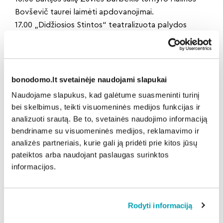
Bovševič taurei laimėti apdovanojimai.
17.00 „Didžiosios Stintos“ teatralizuota palydos
eisena nuo Centrinės aikštės iki Jūros tilto.
18.00 „Didžiosios Stintos“ sudeginimas paplūdimyje
prie Jūros tilto, fakyrų ir pirotechnikos misterija.
ŠLAGERIŲ SCENA Centrinėje aikštėje
bonodomo.lt svetainėje naudojami slapukai
13.00 – 19.00 ŠLAGERIŲ IR ŠOKIŲ PROGRAMA.
Naudojame slapukus, kad galėtume suasmeninti turinį
Koncertuos grupė „Medžiotojų trio“, atlikėjai:
bei skelbimus, teikti visuomeninės medijos funkcijas ir
„Lietuvos talentai“ dalyvis Adrijus Alminas iš
analizuoti srautą. Be to, svetainės naudojimo informaciją
Žemaitijos, „Muzikos akademija“ ir „Lietuvos balsas“
bendriname su visuomeninės medijos, reklamavimo ir
dalyvis Nerijus Stankus, „X faktorius“, „Lietuvos
analizės partneriais, kurie gali ją pridėti prie kitos jūsų
balsas“, „Aš – super hitas“ dalyvė Elvina, „X
pateiktos arba naudojant paslaugas surinktos
informacijos.
faktorius“ dalyvis Virgilijus Butkus, legendinės grupės
„Nerija“ atlikėjas Vitalijus Pauliukas.
Renginys viešas ir nemokamas. Bus fotografuojama
Rodyti informaciją
bei filmuojama. Atvaizdai bus naudojami
šventės viešinimo informacijoje.