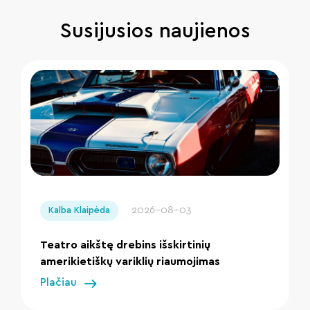
Susijusios naujienos
" loading="lazy"/>
2026-08-03
Kalba Klaipėda
Teatro aikštę drebins išskirtinių
amerikietiškų variklių riaumojimas
Plačiau