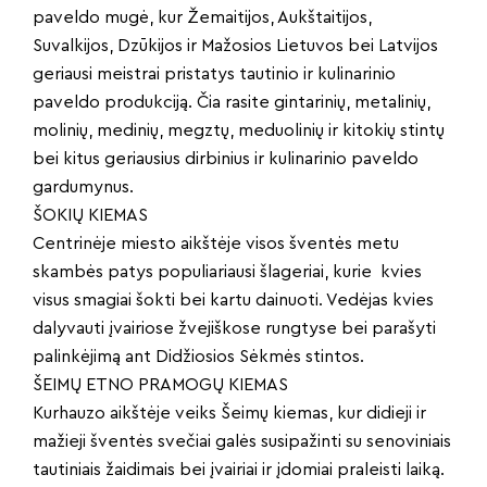
paveldo mugė, kur Žemaitijos, Aukštaitijos,
Suvalkijos, Dzūkijos ir Mažosios Lietuvos bei Latvijos
geriausi meistrai pristatys tautinio ir kulinarinio
paveldo produkciją. Čia rasite gintarinių, metalinių,
molinių, medinių, megztų, meduolinių ir kitokių stintų
bei kitus geriausius dirbinius ir kulinarinio paveldo
gardumynus.
ŠOKIŲ KIEMAS
Centrinėje miesto aikštėje visos šventės metu
skambės patys populiariausi šlageriai, kurie kvies
visus smagiai šokti bei kartu dainuoti. Vedėjas kvies
dalyvauti įvairiose žvejiškose rungtyse bei parašyti
palinkėjimą ant Didžiosios Sėkmės stintos.
ŠEIMŲ ETNO PRAMOGŲ KIEMAS
Kurhauzo aikštėje veiks Šeimų kiemas, kur didieji ir
mažieji šventės svečiai galės susipažinti su senoviniais
tautiniais žaidimais bei įvairiai ir įdomiai praleisti laiką.