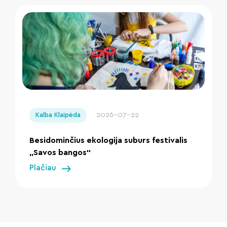
" loading="lazy"/>
2026-07-22
Kalba Klaipėda
Besidominčius ekologija suburs festivalis
„Savos bangos“
Plačiau