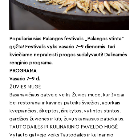
Populiariausias Palangos festivalis „Palangos stinta“
grįžta! Festivalis vyks vasario 7–9 dienomis, tad
kviečiame nepraleisti progos sudalyvauti!
Dalinamės
renginio programa.
PROGRAMA
Vasario 7-9 d.
ŽUVIES MUGĖ
Basanavičiaus gatvėje veiks Žuvies mugė, kur žvejai
bei restoranai ir kavinės pateiks šviežios, agurkais
kvepiančios, iškeptos, išrūkytos, vytintos stintos,
gardžios žuvienės ir kitų žuvų skaniausius patiekalus.
TAUTODAILĖS IR KULINARINIO PAVELDO MUGĖ
Vytauto gatvėje veiks Tautodailės ir kulinarinio