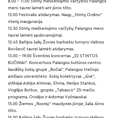
8.00 – 11.00 Stintų meškeriojimo varžybos Palangos
mero taurei laimėti ant jūros tilto.
12.00 Festivalio atidarymas. Naujų „Stintų Ordino“
riterių inauguracija.
12.30 Stintų meškeriojimo varžybų Palangos mero
taurei laimėti apdovanojimai.
12.45 Baltijos šalių Žuvies barbekiu turnyro Halinos
Bovševič taurei laimėti atidarymas.
13.00 – 19.00 Šventinis koncertas „22 STINTOS
BUČINIAI“. Koncertuos Palangos kultūros centro
liaudiškų šokių grupė „Bočiai“, Palangos trečiojo
amžiaus universiteto šokių kolektyvas ,,Jūrė”,
atlikėjai Adrijus Alminas, Elvina, Nerijus Stankus,
Virgilijus Butkus, grupės „Tabasco“ 25-mečio
programa, Ovidijus ir Adomas Vyšniauskai.
15.00 Žiemos „Ruonių“ maudynės jūroje, šalia Jūros
tilto.
16.00 Baltijos šalių Žuvies barbekiu turnyro Halinos