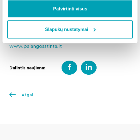
Žvejiškas festivalis PALANGOS STINTA 2025 vyks
Patvirtinti visus
vasario 7-9 dienomis.
Kviečiame visus jau rezervuoti šias dienas skaniai ir
Slapukų nustatymai
smagiai viešnagei Palangoje su šeima, gimine,
draugais, kaimynais ir kolegom.
www.palangosstinta.lt
Dalintis naujiena:
Atgal