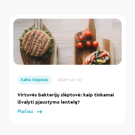
" loading="lazy"/>
2026-07-27
Kalba Klaipėda
Virtuvės bakterijų slėptuvė: kaip tinkamai
išvalyti pjaustymo lentelę?
Plačiau