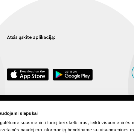
Atsisiųskite aplikaciją:
©️️️️️2022 UAB „BonoDomo". Visos teisės saugomos.
audojami slapukai
alėtume suasmeninti turinį bei skelbimus, teikti visuomeninės m
o, svetainės naudojimo informaciją bendriname su visuomeninės m