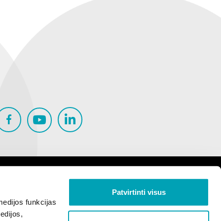
Patvirtinti visus
edijos funkcijas
edijos,