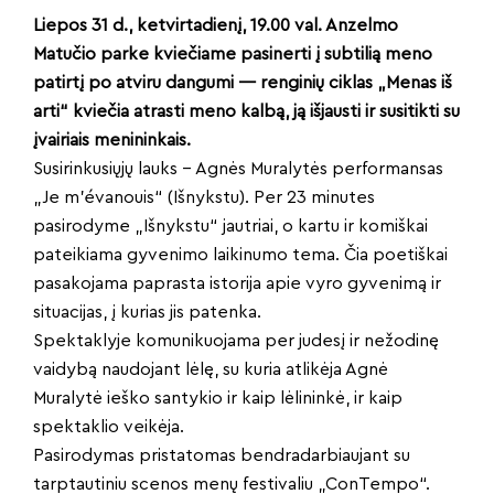
Liepos 31 d., ketvirtadienį, 19.00 val. Anzelmo
Matučio parke kviečiame pasinerti į subtilią meno
patirtį po atviru dangumi — renginių ciklas „Menas iš
arti“ kviečia atrasti meno kalbą, ją išjausti ir susitikti su
įvairiais menininkais.
Susirinkusiųjų lauks – Agnės Muralytės performansas
„Je m’évanouis“ (Išnykstu). Per 23 minutes
pasirodyme „Išnykstu“ jautriai, o kartu ir komiškai
pateikiama gyvenimo laikinumo tema. Čia poetiškai
pasakojama paprasta istorija apie vyro gyvenimą ir
situacijas, į kurias jis patenka.
Spektaklyje komunikuojama per judesį ir nežodinę
vaidybą naudojant lėlę, su kuria atlikėja Agnė
Muralytė ieško santykio ir kaip lėlininkė, ir kaip
spektaklio veikėja.
Pasirodymas pristatomas bendradarbiaujant su
tarptautiniu scenos menų festivaliu „ConTempo“.