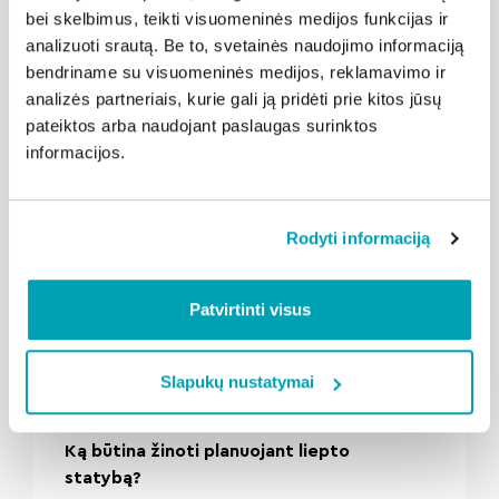
bei skelbimus, teikti visuomeninės medijos funkcijas ir
analizuoti srautą. Be to, svetainės naudojimo informaciją
bendriname su visuomeninės medijos, reklamavimo ir
analizės partneriais, kurie gali ją pridėti prie kitos jūsų
Susijusios naujienos
pateiktos arba naudojant paslaugas surinktos
informacijos.
Rodyti informaciją
Patvirtinti visus
" loading="lazy"/>
Slapukų nustatymai
2026-08-06
Kalba Alytus
Ką būtina žinoti planuojant liepto
statybą?