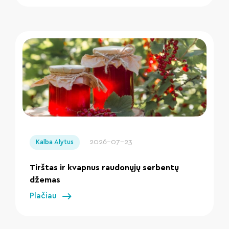
" loading="lazy"/>
2026-07-23
Kalba Alytus
Tirštas ir kvapnus raudonųjų serbentų
džemas
Plačiau