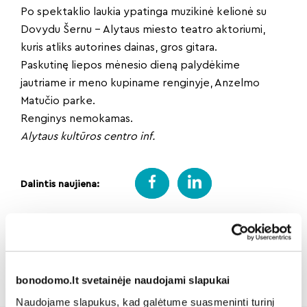
Po spektaklio laukia ypatinga muzikinė kelionė su
Dovydu Šernu – Alytaus miesto teatro aktoriumi,
kuris atliks autorines dainas, gros gitara.
Paskutinę liepos mėnesio dieną palydėkime
jautriame ir meno kupiname renginyje, Anzelmo
Matučio parke.
Renginys nemokamas.
Alytaus kultūros centro inf.
Dalintis naujiena:
Atgal
bonodomo.lt svetainėje naudojami slapukai
Naudojame slapukus, kad galėtume suasmeninti turinį