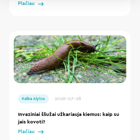
Plačiau
" loading="lazy"/>
2026-07-28
Kalba Alytus
Invaziniai šliužai užkariauja kiemus: kaip su
jais kovoti?
Plačiau