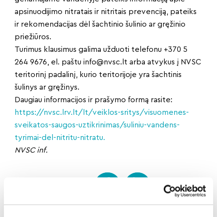
apsinuodijimo nitratais ir nitritais prevenciją, pateiks
ir rekomendacijas dėl šachtinio šulinio ar gręžinio
priežiūros.
Turimus klausimus galima užduoti telefonu +370 5
264 9676, el. paštu
info@nvsc.lt
arba atvykus į NVSC
teritorinį padalinį, kurio teritorijoje yra šachtinis
šulinys ar gręžinys.
Daugiau informacijos ir prašymo formą rasite:
https://nvsc.lrv.lt/lt/veiklos-sritys/visuomenes-
sveikatos-saugos-uztikrinimas/suliniu-vandens-
tyrimai-del-nitritu-nitratu.
NVSC inf.
Dalintis naujiena: