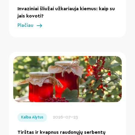
Invaziniai šliužai užkariauja kiemus: kaip su
jais kovoti?
Plačiau
" loading="lazy"/>
2026-07-23
Kalba Alytus
Tirštas ir kvapnus raudonųjų serbentų