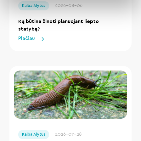
2026-08-06
Kalba Alytus
Ką būtina žinoti planuojant liepto
statybą?
Plačiau
" loading="lazy"/>
2026-07-28
Kalba Alytus