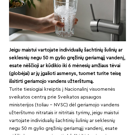
Jeigu maistui vartojate individualių šachtinių šulinių ar
seklesnių negu 50 m gylio gręžinių geriamąjį vandenį,
esate nėščioji ar kūdikio iki 6 mėnesių amžiaus tėvai
(globėjai) ar jų įgalioti asmenys, tuomet turite teisę
išsitirti geriamojo vandens užterštumą.
Turite tiesiogiai kreiptis į Nacionalinį visuomenės
sveikatos centrą prie Sveikatos apsaugos
ministerijos (toliau – NVSC) dėl geriamojo vandens
užterštumo nitratais ir nitritais tyrimų, jeigu maistui
vartojate individualių šachtinių šulinių ar seklesnių
negu 50 m gylio gręžinių geriamąjį vandenį, esate