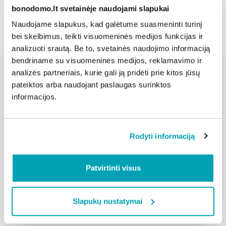
bonodomo.lt svetainėje naudojami slapukai
Atgal
Naudojame slapukus, kad galėtume suasmeninti turinį
bei skelbimus, teikti visuomeninės medijos funkcijas ir
analizuoti srautą. Be to, svetainės naudojimo informaciją
bendriname su visuomeninės medijos, reklamavimo ir
analizės partneriais, kurie gali ją pridėti prie kitos jūsų
pateiktos arba naudojant paslaugas surinktos
informacijos.
Susijusios naujienos
Rodyti informaciją
Patvirtinti visus
Slapukų nustatymai
" loading="lazy"/>