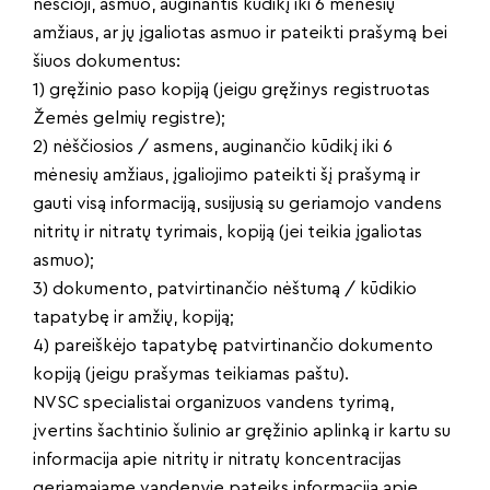
nėščioji, asmuo, auginantis kūdikį iki 6 mėnesių
amžiaus, ar jų įgaliotas asmuo ir pateikti prašymą bei
šiuos dokumentus:
1) gręžinio paso kopiją (jeigu gręžinys registruotas
Žemės gelmių registre);
2) nėščiosios / asmens, auginančio kūdikį iki 6
mėnesių amžiaus, įgaliojimo pateikti šį prašymą ir
gauti visą informaciją, susijusią su geriamojo vandens
nitritų ir nitratų tyrimais, kopiją (jei teikia įgaliotas
asmuo);
3) dokumento, patvirtinančio nėštumą / kūdikio
tapatybę ir amžių, kopiją;
4) pareiškėjo tapatybę patvirtinančio dokumento
kopiją (jeigu prašymas teikiamas paštu).
NVSC specialistai organizuos vandens tyrimą,
įvertins šachtinio šulinio ar gręžinio aplinką ir kartu su
informacija apie nitritų ir nitratų koncentracijas
geriamajame vandenyje pateiks informaciją apie