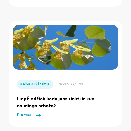
" loading="lazy"/>
2026-07-22
Kalba Aukštaitija
Liepžiedžiai: kada juos rinkti ir kuo
naudinga arbata?
Plačiau