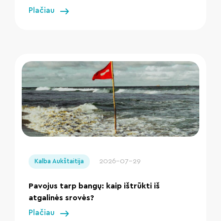
Plačiau
" loading="lazy"/>
2026-07-29
Kalba Aukštaitija
Pavojus tarp bangų: kaip ištrūkti iš
atgalinės srovės?
Plačiau