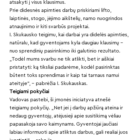
atsakyti į visus klausimus.
Prie didesnės apimties darbų priskiriami lifto,
laiptinės, stogo, įėjimo aikštelių, namo nuogrindos
atnaujinimo ir kiti svarbūs projektai.
I. Skukausko teigimu, kai darbai yra didelės apimties,
natūralu, kad gyventojams kyla daugiau klausimų –
nuo sprendinių pasirinkimo iki galutinio rezultato.
„Todėl mums svarbu ne tik atlikti, bet ir aiškiai
pristatyti: ką tiksliai padarėme, kodėl pasirinktas
būtent toks sprendimas ir kaip tai tarnaus namui
ateityje“, – pabrėžia I. Skukauskas.
Teigiami pokyčiai
Vadovas pastebi, ši įmonės iniciatyva atnešė
teigiamų pokyčių. „Net jei į darbų apžiūrą ateina ir
nedaug gyventojų, atėjusieji apie susitikimą vėliau
papasakoja savo kaimynams. Gyventojai jaučiasi
labiau informuoti apie atliktus darbus, gali realiai juos