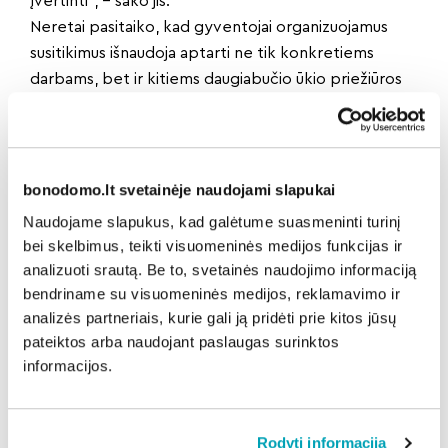
įvertinti“, – sako jis.
Neretai pasitaiko, kad gyventojai organizuojamus
susitikimus išnaudoja aptarti ne tik konkretiems
darbams, bet ir kitiems daugiabučio ūkio priežiūros
klausimams.
„Kai klientai yra aktyvūs, kai jiems rūpi namo būklė
ir gyventojai aktyviai įsitraukia į namo priežiūrą,
galime žymiai greičiau ir sklandžiau išspręsti visas
bonodomo.lt svetainėje naudojami slapukai
kylančias problemas“, – teigia I. Skukauskas.
Naudojame slapukus, kad galėtume suasmeninti turinį
bei skelbimus, teikti visuomeninės medijos funkcijas ir
analizuoti srautą. Be to, svetainės naudojimo informaciją
Dalintis naujiena:
bendriname su visuomeninės medijos, reklamavimo ir
analizės partneriais, kurie gali ją pridėti prie kitos jūsų
pateiktos arba naudojant paslaugas surinktos
informacijos.
Atgal
Rodyti informaciją