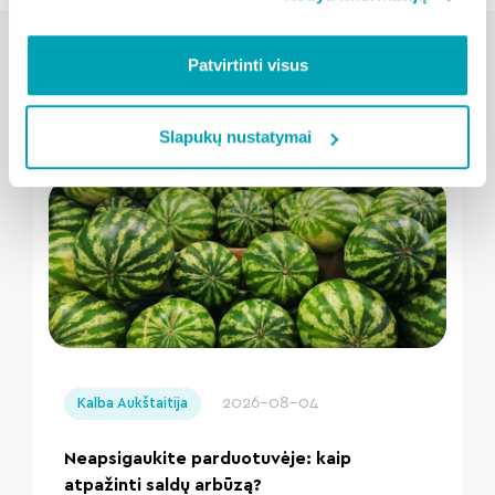
Patvirtinti visus
Susijusios naujienos
Slapukų nustatymai
" loading="lazy"/>
2026-08-04
Kalba Aukštaitija
Neapsigaukite parduotuvėje: kaip
atpažinti saldų arbūzą?