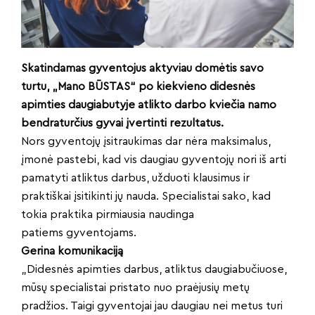
Skatindamas gyventojus aktyviau domėtis savo
turtu, „Mano BŪSTAS“ po kiekvieno didesnės
apimties daugiabutyje atlikto darbo kviečia namo
bendraturčius gyvai įvertinti rezultatus.
Nors gyventojų įsitraukimas dar nėra maksimalus,
įmonė pastebi, kad vis daugiau gyventojų nori iš arti
pamatyti atliktus darbus, užduoti klausimus ir
praktiškai įsitikinti jų nauda. Specialistai sako, kad
tokia praktika pirmiausia naudinga
patiems gyventojams.
Gerina komunikaciją
„Didesnės apimties darbus, atliktus daugiabučiuose,
mūsų specialistai pristato nuo praėjusių metų
pradžios. Taigi gyventojai jau daugiau nei metus turi