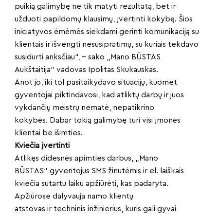
puikią galimybę ne tik matyti rezultatą, bet ir
užduoti papildomų klausimų, įvertinti kokybę. Šios
iniciatyvos ėmėmės siekdami gerinti komunikaciją su
klientais ir išvengti nesusipratimų, su kuriais tekdavo
susidurti anksčiau“, – sako „Mano BŪSTAS
Aukštaitija“ vadovas Ipolitas Skukauskas.
Anot jo, iki tol pasitaikydavo situacijų, kuomet
gyventojai piktindavosi, kad atliktų darbų ir juos
vykdančių meistrų nematė, nepatikrino
kokybės. Dabar tokią galimybę turi visi įmonės
klientai be išimties.
Kviečia įvertinti
Atlikęs didesnės apimties darbus, „Mano
BŪSTAS“ gyventojus SMS žinutėmis ir el. laiškais
kviečia sutartu laiku apžiūrėti, kas padaryta.
Apžiūrose dalyvauja namo klientų
atstovas ir techninis inžinierius, kuris gali gyvai