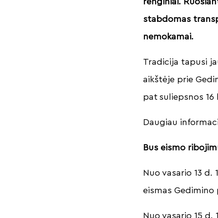
renginiai. Ruošian
stabdomas transp
nemokamai.
Tradicija tapusi j
aikštėje prie Ged
pat suliepsnos 16 
Daugiau informacij
Bus eismo riboji
Nuo vasario 13 d. 
eismas Gedimino p
Nuo vasario 15 d. 