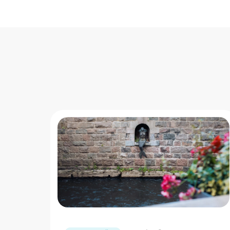
" loading="lazy"/>