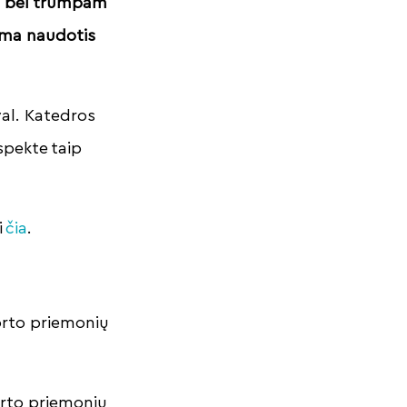
mai bei trumpam
ima naudotis
val. Katedros
spekte taip
i
čia
.
porto priemonių
porto priemonių