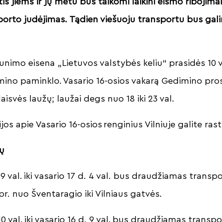
tis jiems ir jų metu bus taikomi laikini eismo riboji
orto judėjimas. Tądien viešuoju transportu bus gal
aunimo eisena „Lietuvos valstybės keliu“ prasidės 10 
imino paminklo. Vasario 16-osios vakarą Gedimino pro
laisvės laužų; laužai degs nuo 18 iki 23 val.
os apie Vasario 16-osios renginius Vilniuje galite rast
mų
19 val. iki vasario 17 d. 4 val. bus draudžiamas trans
r. nuo Šventaragio iki Vilniaus gatvės.
10 val. iki vasario 16 d. 9 val. bus draudžiamas trans