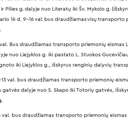
ir Pilies g. dalyje nuo Literatų iki Šv. Mykolo g. (išsk
sario 16 d. 9–16 val. bus draudžiamas visų transporto
e.
8 val. Bus draudžiamas transporto priemonių eismas L
yje nuo Liejyklos g. iki pastato L. Stuokos-Gucevičiau
Ignoto iki Liejyklos g., išskyrus renginių dalyvių tran
30–13 val. bus draudžiamas transporto priemonių eism
os gatvės dalyje nuo S. Skapo iki Totorių gatvės, išsky
tą.
16 val. bus draudžiamas transporto priemonių eisma