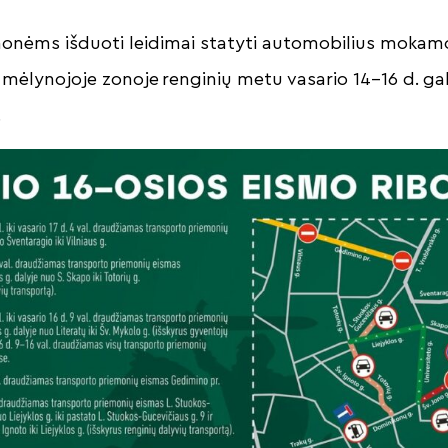
monėms išduoti leidimai statyti automobilius mokam
mėlynojoje zonoje renginių metu vasario 14–16 d. gali
e.