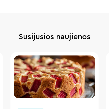
Susijusios naujienos
" loading="lazy"/>