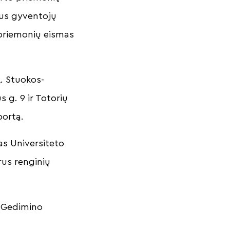
yrus gyventojų
 priemonių eismas
. Stuokos-
s g. 9 ir Totorių
sportą.
as Universiteto
rus renginių
s Gedimino