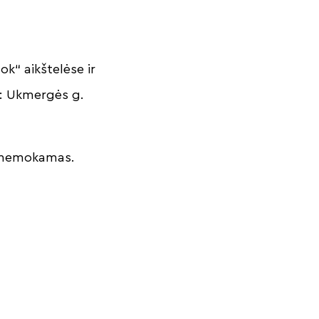
k“ aikštelėse ir
ės: Ukmergės g.
 – nemokamas.