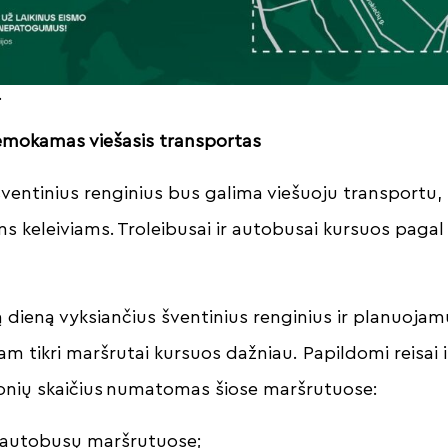
.
nemokamas viešasis transportas
šventinius renginius bus galima viešuoju transportu,
 keleiviams. Troleibusai ir autobusai kursuos pagal 
są dieną vyksiančius šventinius renginius ir planuoja
tam tikri maršrutai kursuos dažniau. Papildomi reisai i
onių skaičius numatomas šiose maršrutuose:
53 autobusų maršrutuose;