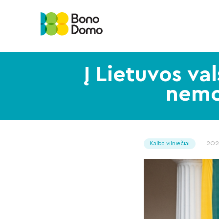
Į Lietuvos va
nemo
202
Kalba vilniečiai