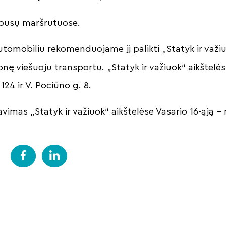
leibusų maršrutuose.
tomobiliu rekomenduojame jį palikti „Statyk ir važiuo
ionę viešuoju transportu. „Statyk ir važiuok“ aikštel
 124 ir V. Pociūno g. 8.
vimas „Statyk ir važiuok“ aikštelėse Vasario 16-ąją