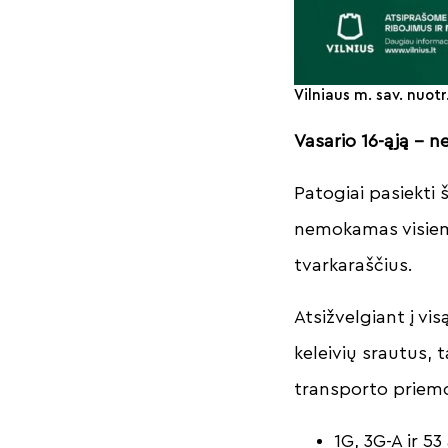
Vilniaus m. sav. nuotr
Vasario 16-ąją – 
Patogiai pasiekti 
nemokamas visiems
tvarkaraščius.
Atsižvelgiant į vi
keleivių srautus, 
transporto priem
1G, 3G-A ir 