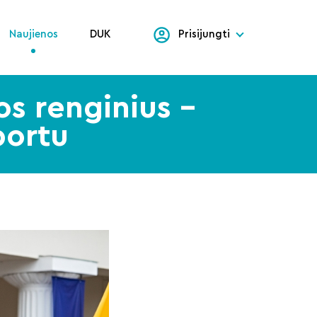
Naujienos
DUK
Prisijungti
os renginius –
portu