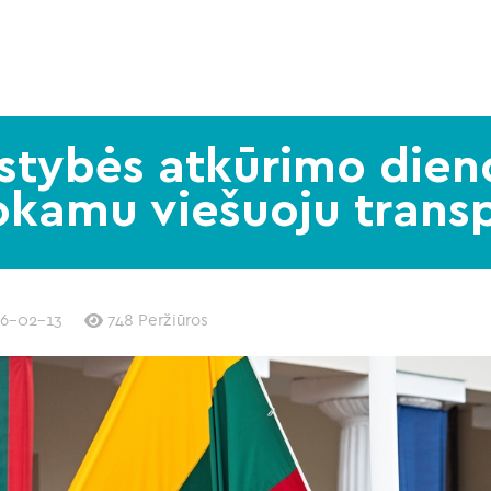
lstybės atkūrimo dien
kamu viešuoju trans
6-02-13
748 Peržiūros