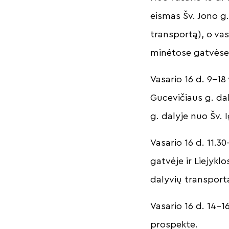
eismas Šv. Jono g. 
transportą), o va
minėtose gatvės
Vasario 16 d. 9–1
Gucevičiaus g. dal
g. dalyje nuo Šv. 
Vasario 16 d. 11.
gatvėje ir Liejykl
dalyvių transpor
Vasario 16 d. 14–
prospekte.