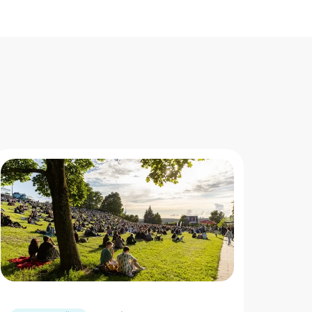
" loading="lazy"/>