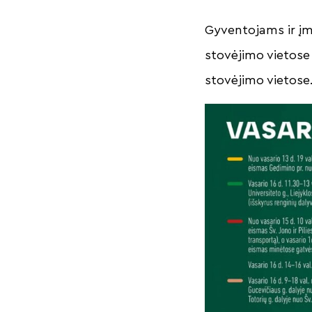
Gyventojams ir į
stovėjimo vietose 
stovėjimo vietos