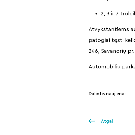
2, 3 ir 7 tro
Atvykstantiems au
patogiai tęsti kel
246, Savanorių pr.
Automobilių parka
Dalintis naujiena:
Atgal