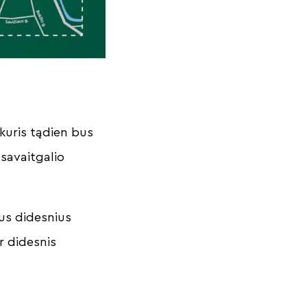
 kuris tądien bus
savaitgalio
mus didesnius
r didesnis