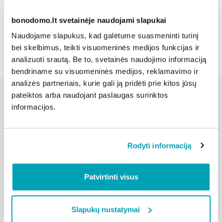
bonodomo.lt svetainėje naudojami slapukai
Atgal
Naudojame slapukus, kad galėtume suasmeninti turinį
bei skelbimus, teikti visuomeninės medijos funkcijas ir
analizuoti srautą. Be to, svetainės naudojimo informaciją
bendriname su visuomeninės medijos, reklamavimo ir
analizės partneriais, kurie gali ją pridėti prie kitos jūsų
pateiktos arba naudojant paslaugas surinktos
informacijos.
Susijusios naujienos
Rodyti informaciją
Patvirtinti visus
Slapukų nustatymai