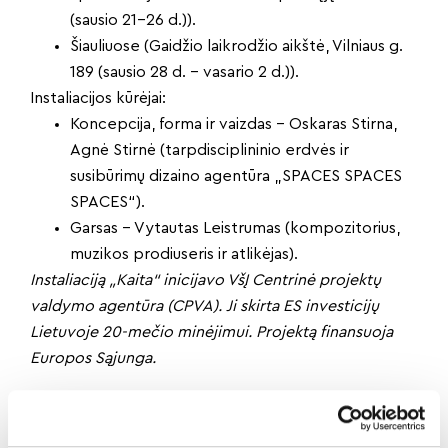
(sausio 21-26 d.)).
Šiauliuose (Gaidžio laikrodžio aikštė, Vilniaus g.
189 (sausio 28 d. – vasario 2 d.)).
Instaliacijos kūrėjai:
Koncepcija, forma ir vaizdas – Oskaras Stirna,
Agnė Stirnė (tarpdisciplininio erdvės ir
susibūrimų dizaino agentūra „SPACES SPACES
SPACES“).
Garsas – Vytautas Leistrumas (kompozitorius,
muzikos prodiuseris ir atlikėjas).
Instaliaciją „Kaita“ inicijavo VšĮ Centrinė projektų
valdymo agentūra (CPVA). Ji skirta ES investicijų
Lietuvoje 20-mečio minėjimui. Projektą finansuoja
Europos Sąjunga.
Dalintis naujiena: