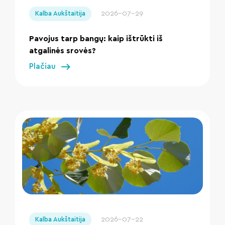
2026-07-29
Kalba Aukštaitija
Pavojus tarp bangų: kaip ištrūkti iš
atgalinės srovės?
Plačiau
" loading="lazy"/>
2026-07-22
Kalba Aukštaitija