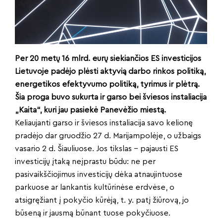
Per 20 metų 16 mlrd. eurų siekiančios ES investicijos
Lietuvoje padėjo plėsti aktyvią darbo rinkos politiką,
energetikos efektyvumo politiką, tyrimus ir plėtrą.
Šia proga buvo sukurta ir garso bei šviesos instaliacija
„Kaita“, kuri jau pasiekė Panevėžio miestą.
Keliaujanti garso ir šviesos instaliacija savo kelionę
pradėjo dar gruodžio 27 d. Marijampolėje, o užbaigs
vasario 2 d. Šiauliuose. Jos tikslas – pajausti ES
investicijų įtaką neįprastu būdu: ne per
pasivaikščiojimus investicijų dėka atnaujintuose
parkuose ar lankantis kultūrinėse erdvėse, o
atsigręžiant į pokyčio kūrėją, t. y. patį žiūrovą, jo
būseną ir jausmą būnant tuose pokyčiuose.