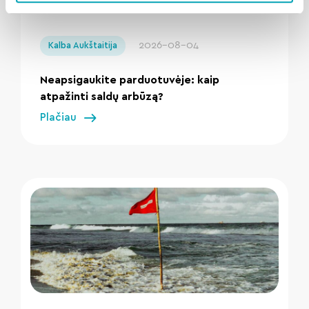
" loading="lazy"/>
2026-08-04
Kalba Aukštaitija
Neapsigaukite parduotuvėje: kaip
atpažinti saldų arbūzą?
Plačiau
" loading="lazy"/>