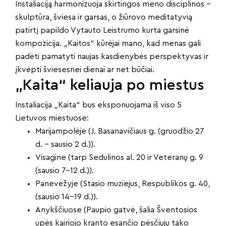
Instaliaciją harmonizuoja skirtingos meno disciplinos –
skulptūra, šviesa ir garsas, o žiūrovo meditatyvią
patirtį papildo Vytauto Leistrumo kurta garsinė
kompozicija. „Kaitos“ kūrėjai mano, kad menas gali
padėti pamatyti naujas kasdienybės perspektyvas ir
įkvėpti šviesesnei dienai ar net būčiai.
„Kaita“ keliauja po miestus
Instaliacija „Kaita“ bus eksponuojama iš viso 5
Lietuvos miestuose:
Marijampolėje (J. Basanavičiaus g. (gruodžio 27
d. – sausio 2 d.)).
Visagine (tarp Sedulinos al. 20 ir Veteranų g. 9
(sausio 7-12 d.)).
Panevėžyje (Stasio muziejus, Respublikos g. 40,
(sausio 14-19 d.)).
Anykščiuose (Paupio gatvė, šalia Šventosios
upės kairiojo kranto esančio pėsčiųjų tako