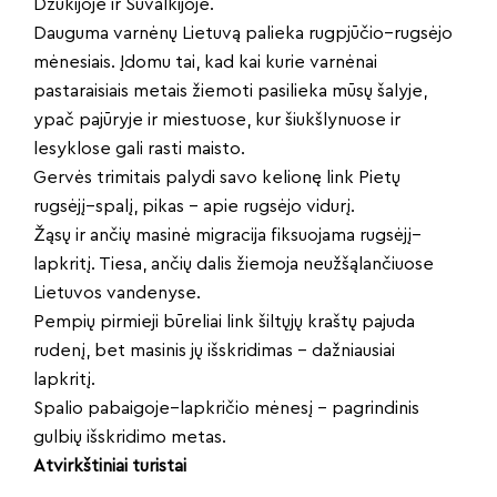
Dzūkijoje ir Suvalkijoje.
Dauguma varnėnų Lietuvą palieka rugpjūčio–rugsėjo
mėnesiais. Įdomu tai, kad kai kurie varnėnai
pastaraisiais metais žiemoti pasilieka mūsų šalyje,
ypač pajūryje ir miestuose, kur šiukšlynuose ir
lesyklose gali rasti maisto.
Gervės trimitais palydi savo kelionę link Pietų
rugsėjį–spalį, pikas – apie rugsėjo vidurį.
Žąsų ir ančių masinė migracija fiksuojama rugsėjį–
lapkritį. Tiesa, ančių dalis žiemoja neužšąlančiuose
Lietuvos vandenyse.
Pempių pirmieji būreliai link šiltųjų kraštų pajuda
rudenį, bet masinis jų išskridimas – dažniausiai
lapkritį.
Spalio pabaigoje–lapkričio mėnesį – pagrindinis
gulbių išskridimo metas.
Atvirkštiniai turistai