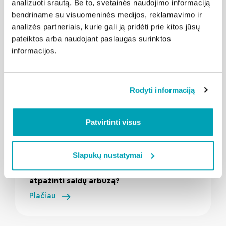
analizuoti srautą. Be to, svetainės naudojimo informaciją
Susijusios naujienos
bendriname su visuomeninės medijos, reklamavimo ir
analizės partneriais, kurie gali ją pridėti prie kitos jūsų
pateiktos arba naudojant paslaugas surinktos
informacijos.
Rodyti informaciją
Patvirtinti visus
" loading="lazy"/>
2026-08-04
Kalba Aukštaitija
Slapukų nustatymai
Neapsigaukite parduotuvėje: kaip
atpažinti saldų arbūzą?
Plačiau