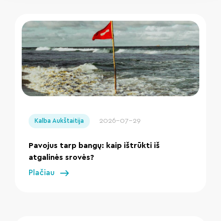
" loading="lazy"/>
2026-07-29
Kalba Aukštaitija
Pavojus tarp bangų: kaip ištrūkti iš
atgalinės srovės?
Plačiau