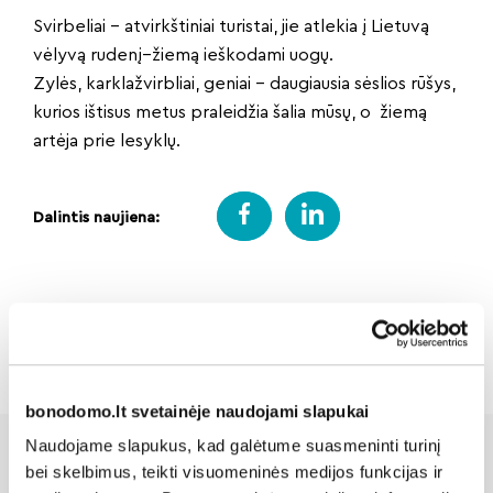
Svirbeliai – atvirkštiniai turistai, jie atlekia į Lietuvą
vėlyvą rudenį–žiemą ieškodami uogų.
Zylės, karklažvirbliai, geniai – daugiausia sėslios rūšys,
kurios ištisus metus praleidžia šalia mūsų, o žiemą
artėja prie lesyklų.
Dalintis naujiena:
Atgal
bonodomo.lt svetainėje naudojami slapukai
Naudojame slapukus, kad galėtume suasmeninti turinį
bei skelbimus, teikti visuomeninės medijos funkcijas ir