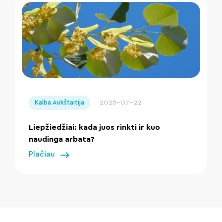
" loading="lazy"/>
2026-07-22
Kalba Aukštaitija
Liepžiedžiai: kada juos rinkti ir kuo
naudinga arbata?
Plačiau