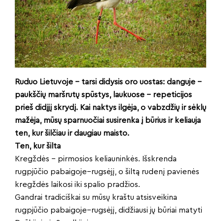
Ruduo Lietuvoje – tarsi didysis oro uostas: danguje –
paukščių maršrutų spūstys, laukuose – repeticijos
prieš didįjį skrydį. Kai naktys ilgėja, o vabzdžių ir sėklų
mažėja, mūsų sparnuočiai susirenka į būrius ir keliauja
ten, kur šilčiau ir daugiau maisto.
Ten, kur šilta
Kregždės – pirmosios keliauninkės. Išskrenda
rugpjūčio pabaigoje–rugsėjį, o šiltą rudenį pavienės
kregždės laikosi iki spalio pradžios.
Gandrai tradiciškai su mūsų kraštu atsisveikina
rugpjūčio pabaigoje–rugsėjį, didžiausi jų būriai matyti