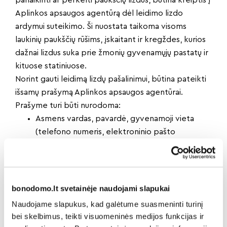
panaikinti ar perkelti paukščių lizdus, būtina kreiptis į
Aplinkos apsaugos agentūrą dėl leidimo lizdo
ardymui suteikimo. Ši nuostata taikoma visoms
laukinių paukščių rūšims, įskaitant ir kregždes, kurios
dažnai lizdus suka prie žmonių gyvenamųjų pastatų ir
kituose statiniuose.
Norint gauti leidimą lizdų pašalinimui, būtina pateikti
išsamų prašymą Aplinkos apsaugos agentūrai.
Prašyme turi būti nurodoma:
Asmens vardas, pavardė, gyvenamoji vieta
(telefono numeris, elektroninio pašto
adresas).
Juridinio asmens pavadinimas, kodas, buveinės
adresas (telefono numeris, el. paštas).
Paukščių rūšies pavadinimas.
bonodomo.lt svetainėje naudojami slapukai
Atsakingas asmuo ir vykdytojai.
Naudojame slapukus, kad galėtume suasmeninti turinį
Paukščių populiacijos gausos reguliavimo, lizdų
bei skelbimus, teikti visuomeninės medijos funkcijas ir
tvarkymo ir ardymo tikslai.