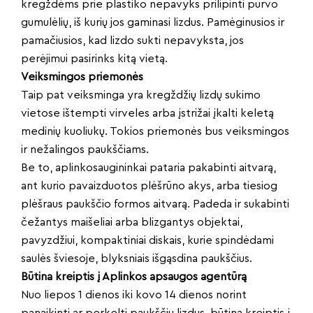
kregždėms prie plastiko nepavyks prilipinti purvo
gumulėlių, iš kurių jos gaminasi lizdus. Pamėginusios ir
pamačiusios, kad lizdo sukti nepavyksta, jos
perėjimui pasirinks kitą vietą.
Veiksmingos priemonės
Taip pat veiksminga yra kregždžių lizdų sukimo
vietose ištempti virveles arba įstrižai įkalti keletą
medinių kuoliukų. Tokios priemonės bus veiksmingos
ir nežalingos paukščiams.
Be to, aplinkosaugininkai pataria pakabinti aitvarą,
ant kurio pavaizduotos plėšrūno akys, arba tiesiog
plėšraus paukščio formos aitvarą. Padeda ir sukabinti
čežantys maišeliai arba blizgantys objektai,
pavyzdžiui, kompaktiniai diskais, kurie spindėdami
saulės šviesoje, blyksniais išgąsdina paukščius.
Būtina kreiptis į Aplinkos apsaugos agentūrą
Nuo liepos 1 dienos iki kovo 14 dienos norint