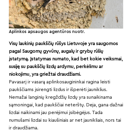
Aplinkos apsaugos agentūros nuotr.
Visų laukinių paukščių rūšys Lietuvoje yra saugomos
pagal Saugomų gyvūnų, augalų ir grybų rūšių
įstatymą. Įstatymas numato, kad bet kokie veiksmai,
susiję su paukščių lizdų ardymu, perkėlimu ar
niokojimu, yra griežtai draudžiami.
Pavasarį ir vasarą aplinkosaugininkai ragina leisti
paukščiams įsirengti lizdus ir išperėti jauniklius.
Nemažai langinių kregždžių lizdų yra sunaikinama
sąmoningai, kad paukščiai neterštų. Deja, gana dažnai
lizdai naikinami jau perėjimui įsibėgėjus. Tada
numušami lizdai su kiaušiniais ar net jaunikliais, nors tai
ir draudžiama.