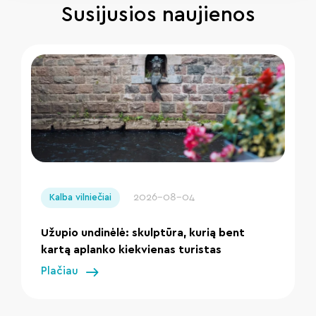
Susijusios naujienos
" loading="lazy"/>
2026-08-04
Kalba vilniečiai
Užupio undinėlė: skulptūra, kurią bent
kartą aplanko kiekvienas turistas
Plačiau