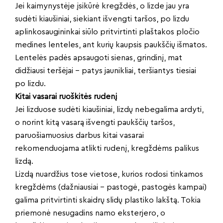
Jei kaimynystėje įsikūrė kregždės, o lizde jau yra
sudėti kiaušiniai, siekiant išvengti taršos, po lizdu
aplinkosaugininkai siūlo pritvirtinti plaštakos pločio
medines lenteles, ant kurių kaupsis paukščių išmatos.
Lentelės padės apsaugoti sienas, grindinį, mat
didžiausi teršėjai – patys jaunikliai, teršiantys tiesiai
po lizdu.
Kitai vasarai ruoškitės rudenį
Jei lizduose sudėti kiaušiniai, lizdų nebegalima ardyti,
o norint kitą vasarą išvengti paukščių taršos,
paruošiamuosius darbus kitai vasarai
rekomenduojama atlikti rudenį, kregždėms palikus
lizdą.
Lizdą nuardžius tose vietose, kurios rodosi tinkamos
kregždėms (dažniausiai – pastogė, pastogės kampai)
galima pritvirtinti skaidrų slidų plastiko lakštą. Tokia
priemonė nesugadins namo eksterjero, o