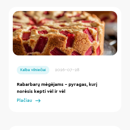
" loading="lazy"/>
2026-07-28
Kalba vilniečiai
Rabarbarų mėgėjams – pyragas, kurį
norėsis kepti vėl ir vėl
Plačiau