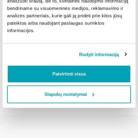
analizuoti srautą. Be to, svetainės naudojimo informaciją
Paėmimo būdai ir priemonės.
bendriname su visuomeninės medijos, reklamavimo ir
Laikas ir vieta, kur bus vykdomi darbai.
analizės partneriais, kurie gali ją pridėti prie kitos jūsų
Prašymą reikia pateikti Aplinkos apsaugos agentūrai
pateiktos arba naudojant paslaugas surinktos
el. paštu
aaa@gamta.lt
.
informacijos.
Aplinkos apsaugos agentūros inf.
Rodyti informaciją
Dalintis naujiena:
Patvirtinti visus
Atgal
Slapukų nustatymai