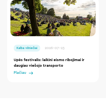
" loading="lazy"/>
2026-07-23
Kalba vilniečiai
Upės festivalis: laikini eismo ribojimai ir
daugiau viešojo transporto
Plačiau