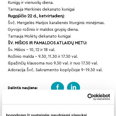
Kunigų ir vienuolių diena.
Tarnauja Merkinės dekanato kunigai
Rugpjūčio 22 d., ketvirtadienį:
Švč. Mergelės Marijos karalienės liturginis minėjimas.
Gyvojo rožinio ir maldos grupių diena.
Tarnauja Molėtų dekanato kunigai
ŠV. MIŠIOS IR PAMALDOS ATLAIDŲ METU:
Šv. Mišios – 10, 12 ir 18 val.
Rožinio malda – 9.30, 11.30 ir 17.30 val.
Išpažinčių klausoma nuo 9.30 val. ir nuo 17.30 val.
Adoracija Švč. Sakramento koplyčioje 9–19.30 val.
Dalintis naujiena:
Atgal
bonodomo.lt svetainėje naudojami slapukai