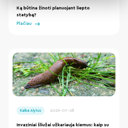
Ką būtina žinoti planuojant liepto
statybą?
Plačiau
" loading="lazy"/>
2026-07-28
Kalba Alytus
Invaziniai šliužai užkariauja kiemus: kaip su