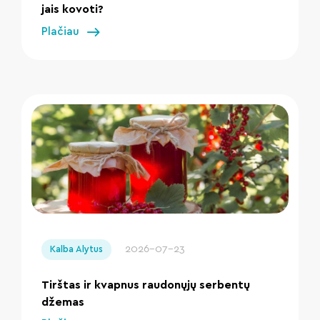
jais kovoti?
Plačiau
" loading="lazy"/>
2026-07-23
Kalba Alytus
Tirštas ir kvapnus raudonųjų serbentų
džemas