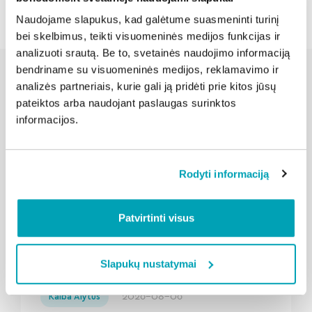
Naudojame slapukus, kad galėtume suasmeninti turinį
bei skelbimus, teikti visuomeninės medijos funkcijas ir
analizuoti srautą. Be to, svetainės naudojimo informaciją
bendriname su visuomeninės medijos, reklamavimo ir
analizės partneriais, kurie gali ją pridėti prie kitos jūsų
pateiktos arba naudojant paslaugas surinktos
Susijusios naujienos
informacijos.
Rodyti informaciją
Patvirtinti visus
Slapukų nustatymai
" loading="lazy"/>
2026-08-06
Kalba Alytus