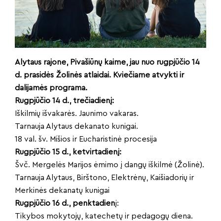
Alytaus rajone, Pivašiūnų kaime, jau nuo rugpjūčio 14
d. prasidės Žolinės atlaidai. Kviečiame atvykti ir
dalijamės programa.
Rugpjūčio 14 d., trečiadienį:
Iškilmių išvakarės. Jaunimo vakaras.
Tarnauja Alytaus dekanato kunigai.
18 val. šv. Mišios ir Eucharistinė procesija
Rugpjūčio 15 d., ketvirtadienį:
Švč. Mergelės Marijos ėmimo į dangų iškilmė (Žolinė).
Tarnauja Alytaus, Birštono, Elektrėnų, Kaišiadorių ir
Merkinės dekanatų kunigai
Rugpjūčio 16 d., penktadien
į:
Tikybos mokytojų, katechetų ir pedagogų diena.