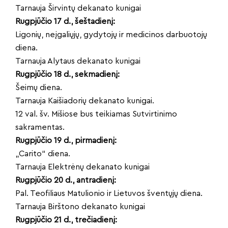
Tarnauja Širvintų dekanato kunigai
Rugpjūčio 17 d., šeštadienį:
Ligonių, neįgaliųjų, gydytojų ir medicinos darbuotojų
diena.
Tarnauja Alytaus dekanato kunigai
Rugpjūčio 18 d., sekmadienį:
Šeimų diena.
Tarnauja Kaišiadorių dekanato kunigai.
12 val. šv. Mišiose bus teikiamas Sutvirtinimo
sakramentas.
Rugpjūčio 19 d., pirmadienį:
„Carito“ diena.
Tarnauja Elektrėnų dekanato kunigai
Rugpjūčio 20 d., antradienį:
Pal. Teofiliaus Matulionio ir Lietuvos šventųjų diena.
Tarnauja Birštono dekanato kunigai
Rugpjūčio 21 d., trečiadienį: