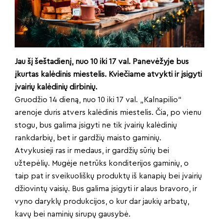
Jau šį šeštadienį, nuo 10 iki 17 val. Panevėžyje bus
įkurtas kalėdinis miestelis. Kviečiame atvykti ir įsigyti
įvairių kalėdinių dirbinių.
Gruodžio 14 dieną, nuo 10 iki 17 val. „Kalnapilio“
arenoje duris atvers kalėdinis miestelis. Čia, po vienu
stogu, bus galima įsigyti ne tik įvairių kalėdinių
rankdarbių, bet ir gardžių maisto gaminių.
Atvykusieji ras ir medaus, ir gardžių sūrių bei
užtepėlių. Mugėje netrūks konditerijos gaminių, o
taip pat ir sveikuoliškų produktų iš kanapių bei įvairių
džiovintų vaisių. Bus galima įsigyti ir alaus bravoro, ir
vyno daryklų produkcijos, o kur dar jaukių arbatų,
kavų bei naminių sirupų gausybė.