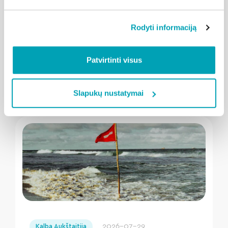
2026-08-04
Kalba Aukštaitija
Rodyti informaciją
Neapsigaukite parduotuvėje: kaip
atpažinti saldų arbūzą?
Patvirtinti visus
Plačiau
Slapukų nustatymai
" loading="lazy"/>
2026-07-29
Kalba Aukštaitija