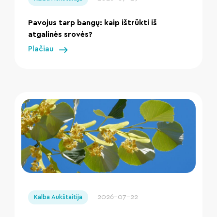
Pavojus tarp bangų: kaip ištrūkti iš
atgalinės srovės?
Plačiau
" loading="lazy"/>
2026-07-22
Kalba Aukštaitija