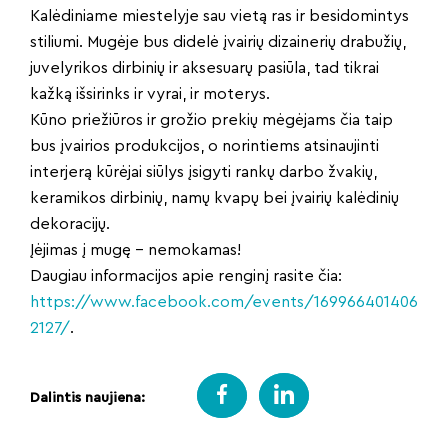
Kalėdiniame miestelyje sau vietą ras ir besidomintys
stiliumi. Mugėje bus didelė įvairių dizainerių drabužių,
juvelyrikos dirbinių ir aksesuarų pasiūla, tad tikrai
kažką išsirinks ir vyrai, ir moterys.
Kūno priežiūros ir grožio prekių mėgėjams čia taip
bus įvairios produkcijos, o norintiems atsinaujinti
interjerą kūrėjai siūlys įsigyti rankų darbo žvakių,
keramikos dirbinių, namų kvapų bei įvairių kalėdinių
dekoracijų.
Įėjimas į mugę – nemokamas!
Daugiau informacijos apie renginį rasite čia:
https://www.facebook.com/events/169966401406
2127/
.
Dalintis naujiena: