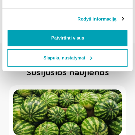
Atgal
Rodyti informaciją
Patvirtinti visus
Slapukų nustatymai
Susijusios naujienos