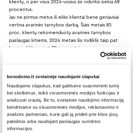
klientų, o per visus 2024-uosius šis vidurkis siekia 68
procentus.
Jau ne pirmus metus iš eilės klientai bene geriausiai
vertina avarinės tarnybos darbą. Šiais metais 85
proc. klientų rekomenduotų avarinės tarnybos
paslaugas kitiems. 2024 metais šis rodiklis taip pat
buvo aukštas – net 79 procentai.
Plečia klientų ratą
Bendrovės „Mano Būstas Aukštaitija“ pastangas
pastebi vis daugiau gyventojų. I. Skukauskas
bonodomo.lt svetainėje naudojami slapukai
skaičiuoja, kad jau kelis metus iš eilės prie įmonės
Naudojame slapukus, kad galėtume suasmeninti turinį
aptarnaujamų namų kas mėnesį prisijungia po 2–3
bei skelbimus, teikti visuomeninės medijos funkcijas ir
naujus daugiabučius Panevėžyje, Biržuose ir
analizuoti srautą. Be to, svetainės naudojimo informaciją
Pasvalyje.
bendriname su visuomeninės medijos, reklamavimo ir
analizės partneriais, kurie gali ją pridėti prie kitos jūsų
pateiktos arba naudojant paslaugas surinktos
Dalintis naujiena:
informacijos.