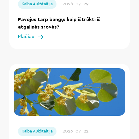
2026-07-29
Kalba Aukštaitija
Pavojus tarp bangų: kaip ištrūkti iš
atgalinės srovės?
Plačiau
" loading="lazy"/>
2026-07-22
Kalba Aukštaitija