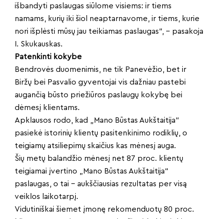
išbandyti paslaugas siūlome visiems: ir tiems
namams, kurių iki šiol neaptarnavome, ir tiems, kurie
nori išplėsti mūsų jau teikiamas paslaugas“, – pasakoja
I. Skukauskas.
Patenkinti kokybe
Bendrovės duomenimis, ne tik Panevėžio, bet ir
Biržų bei Pasvalio gyventojai vis dažniau pastebi
augančią būsto priežiūros paslaugų kokybę bei
dėmesį klientams.
Apklausos rodo, kad „Mano Būstas Aukštaitija“
pasiekė istorinių klientų pasitenkinimo rodiklių, o
teigiamų atsiliepimų skaičius kas mėnesį auga.
Šių metų balandžio mėnesį net 87 proc. klientų
teigiamai įvertino „Mano Būstas Aukštaitija“
paslaugas, o tai – aukščiausias rezultatas per visą
veiklos laikotarpį.
Vidutiniškai šiemet įmonę rekomenduotų 80 proc.