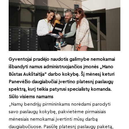
Gyventojai pradėjo naudotis galimybe nemokamai
išbandyti namus administruojančios įmonės „Mano
Būstas Aukštaitija“ darbo kokybę. Šį mėnesį keturi
Panevėžio daugiabučiai įvertino platesnį paslaugų
spektrą, kurį teikia patyrusi specialistų komanda.
Siūlo visiems namams
„Namų bendrijų pirmininkams norėdami parodyti
savo paslaugų kokybę, pakvietėme pirmaisiais
mėnesiais nemokamai įvertinti mūsų darbą
daugiabučiuose. Pasiūlę platesnį paslaugų paketą,