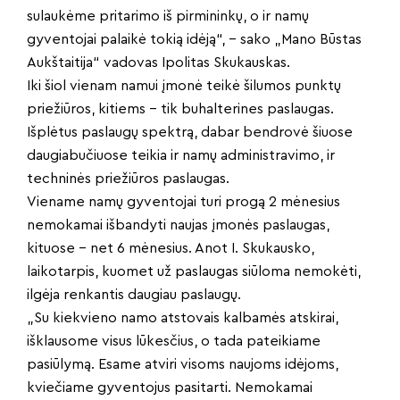
sulaukėme pritarimo iš pirmininkų, o ir namų
gyventojai palaikė tokią idėją“, – sako „Mano Būstas
Aukštaitija“ vadovas Ipolitas Skukauskas.
Iki šiol vienam namui įmonė teikė šilumos punktų
priežiūros, kitiems – tik buhalterines paslaugas.
Išplėtus paslaugų spektrą, dabar bendrovė šiuose
daugiabučiuose teikia ir namų administravimo, ir
techninės priežiūros paslaugas.
Viename namų gyventojai turi progą 2 mėnesius
nemokamai išbandyti naujas įmonės paslaugas,
kituose – net 6 mėnesius. Anot I. Skukausko,
laikotarpis, kuomet už paslaugas siūloma nemokėti,
ilgėja renkantis daugiau paslaugų.
„Su kiekvieno namo atstovais kalbamės atskirai,
išklausome visus lūkesčius, o tada pateikiame
pasiūlymą. Esame atviri visoms naujoms idėjoms,
kviečiame gyventojus pasitarti. Nemokamai