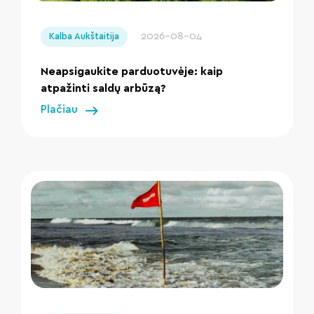
" loading="lazy"/>
2026-08-04
Kalba Aukštaitija
Neapsigaukite parduotuvėje: kaip
atpažinti saldų arbūzą?
Plačiau
" loading="lazy"/>