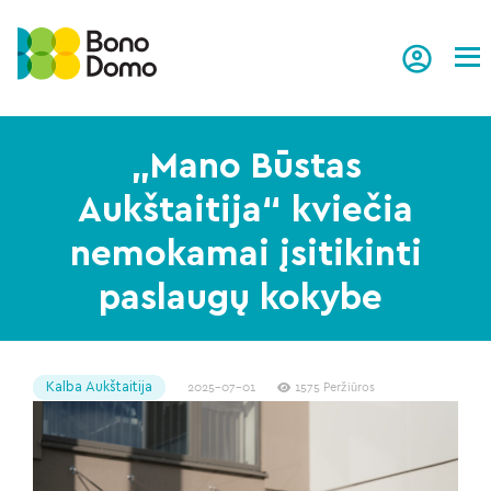
Tog
„Mano Būstas
Aukštaitija“ kviečia
nemokamai įsitikinti
paslaugų kokybe
Kalba Aukštaitija
2025-07-01
1575 Peržiūros