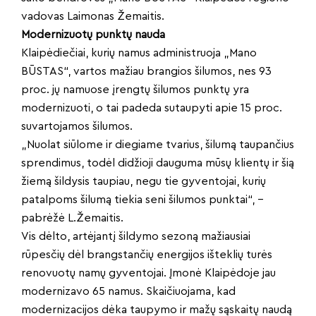
vadovas Laimonas Žemaitis.
Modernizuotų punktų nauda
Klaipėdiečiai, kurių namus administruoja „Mano
BŪSTAS“, vartos mažiau brangios šilumos, nes 93
proc. jų namuose įrengtų šilumos punktų yra
modernizuoti, o tai padeda sutaupyti apie 15 proc.
suvartojamos šilumos.
„Nuolat siūlome ir diegiame tvarius, šilumą taupančius
sprendimus, todėl didžioji dauguma mūsų klientų ir šią
žiemą šildysis taupiau, negu tie gyventojai, kurių
patalpoms šilumą tiekia seni šilumos punktai“, –
pabrėžė L.Žemaitis.
Vis dėlto, artėjantį šildymo sezoną mažiausiai
rūpesčių dėl brangstančių energijos išteklių turės
renovuotų namų gyventojai. Įmonė Klaipėdoje jau
modernizavo 65 namus. Skaičiuojama, kad
modernizacijos dėka taupymo ir mažų sąskaitų naudą