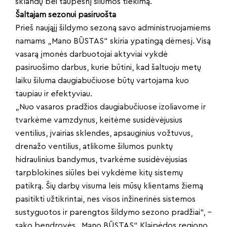
sklandų bei taupesnį šilumos tiekimą.
Šaltajam sezonui pasiruošta
Prieš naująjį šildymo sezoną savo administruojamiems
namams „Mano BŪSTAS“ skiria ypatingą dėmesį. Visą
vasarą įmonės darbuotojai aktyviai vykdė
pasiruošimo darbus, kurie būtini, kad šaltuoju metų
laiku šiluma daugiabučiuose būtų vartojama kuo
taupiau ir efektyviau.
„Nuo vasaros pradžios daugiabučiuose izoliavome ir
tvarkėme vamzdynus, keitėme susidėvėjusius
ventilius, įvairias sklendes, apsauginius vožtuvus,
drenažo ventilius, atlikome šilumos punktų
hidraulinius bandymus, tvarkėme susidėvėjusias
tarpblokines siūles bei vykdėme kitų sistemų
patikrą. Šių darbų visuma leis mūsų klientams žiemą
pasitikti užtikrintai, nes visos inžinerinės sistemos
sustyguotos ir parengtos šildymo sezono pradžiai“, –
sako bendrovės „Mano BŪSTAS“ Klaipėdos regiono