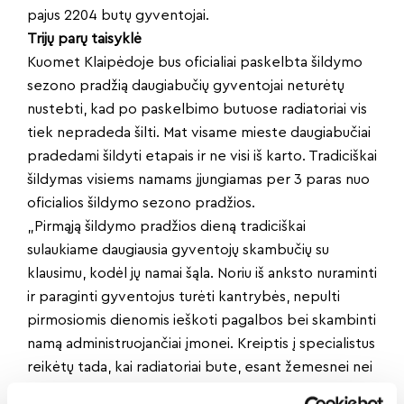
pajus 2204 butų gyventojai.
Trijų parų taisyklė
Kuomet Klaipėdoje bus oficialiai paskelbta šildymo
sezono pradžią daugiabučių gyventojai neturėtų
nustebti, kad po paskelbimo butuose radiatoriai vis
tiek nepradeda šilti. Mat visame mieste daugiabučiai
pradedami šildyti etapais ir ne visi iš karto. Tradiciškai
šildymas visiems namams įjungiamas per 3 paras nuo
oficialios šildymo sezono pradžios.
„Pirmąją šildymo pradžios dieną tradiciškai
sulaukiame daugiausia gyventojų skambučių su
klausimu, kodėl jų namai šąla. Noriu iš anksto nuraminti
ir paraginti gyventojus turėti kantrybės, nepulti
pirmosiomis dienomis ieškoti pagalbos bei skambinti
namą administruojančiai įmonei. Kreiptis į specialistus
reikėtų tada, kai radiatoriai bute, esant žemesnei nei
12 laipsnių lauko oro temperatūrai, nešyla ilgiau nei 3