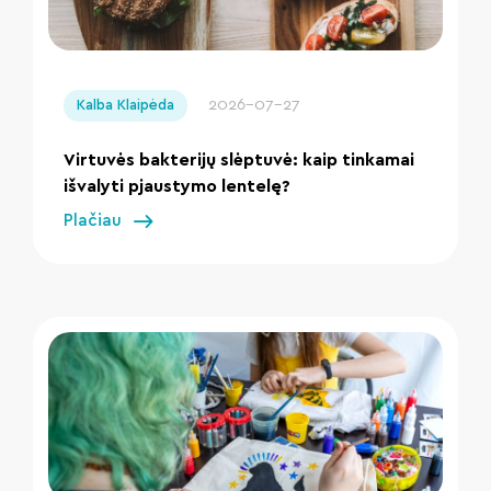
" loading="lazy"/>
2026-07-27
Kalba Klaipėda
Virtuvės bakterijų slėptuvė: kaip tinkamai
išvalyti pjaustymo lentelę?
Plačiau