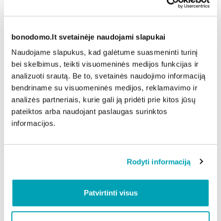
paras nuo šildymo sezono pradžios“, – patarimais
dalijosi L.Žemaitis.
Svarbu nuorinti radiatorius
bonodomo.lt svetainėje naudojami slapukai
Pasitaiko, kad net ir po 3 parų radiatoriai butuose
Naudojame slapukus, kad galėtume suasmeninti turinį
nešyla todėl, jog viršutiniuose namo aukštuose
bei skelbimus, teikti visuomeninės medijos funkcijas ir
esančiose patalpose nebuvo nuorinti šildymo
analizuoti srautą. Be to, svetainės naudojimo informaciją
prietaisai. Siekiant išvengti nesklandumų viršutinių
bendriname su visuomeninės medijos, reklamavimo ir
aukštų gyventojai, prasidėjus šildymo sezonui, turėtų
analizės partneriais, kurie gali ją pridėti prie kitos jūsų
patys prevenciškai nuorinti radiatorius. Šią
pateiktos arba naudojant paslaugas surinktos
procedūrą gali tekti pakartoti kelis kartus, kol oras
informacijos.
visiškai pasišalins iš sistemos.
„Nuorinti šildymo prietaisus išties nesudėtinga. Jei
patiems to padaryti nepavyksta, patariu paprašyti
Rodyti informaciją
pagalbos kaimynų ar pažįstamų, galiausiai paieškoti
informacijos internete. Jeigu ir tai negelbsti, tuomet
Patvirtinti visus
reikėtų kreiptis į namą administruojančią įmonę“, –
kalbėjo „Mano BŪSTO“ Klaipėdos regiono vadovas.