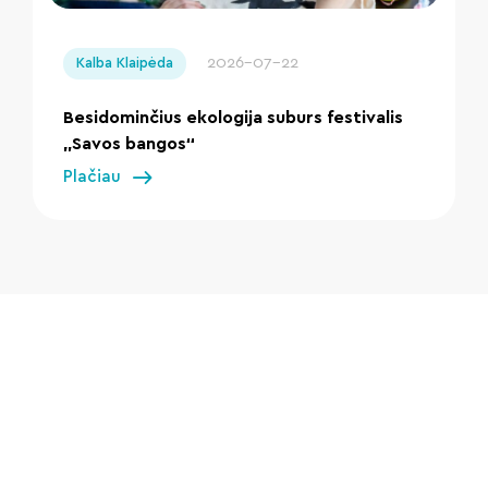
" loading="lazy"/>
2026-07-22
Kalba Klaipėda
Besidominčius ekologija suburs festivalis
„Savos bangos“
Plačiau