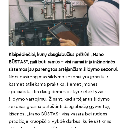
Klaipėdiečiai, kurių daugiabučius prižiūri „Mano
BŪSTAS“, gali būti ramūs – visi namai ir jų inžinerinės
sistemos jau parengtos artėjančiam šildymo sezonui.
Nors pasirengimas šildymo sezonui yra įprasta ir
kasmet atliekama praktika, šiemet įmonės
specialistai itin daug dėmesio skyrė efektyvaus
šildymo vartojimui. Žinant, kad artėjantis šildymo
sezonas grasina patuštinti daugiabučių gyventojų
kišenes, „Mano BŪSTAS“ visą vasarą bei rudens
pradžioje kruopščiai vykdė darbus, kurie užtikrins