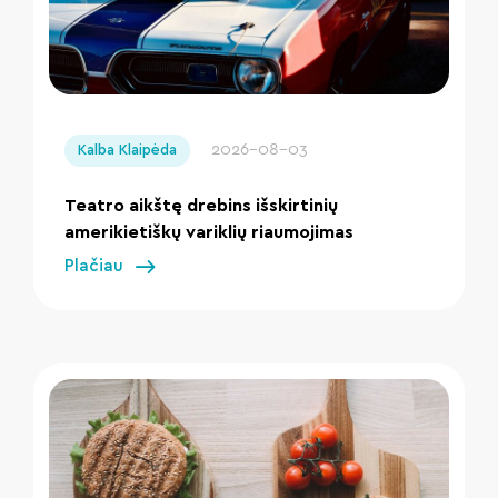
" loading="lazy"/>
2026-08-03
Kalba Klaipėda
Teatro aikštę drebins išskirtinių
amerikietiškų variklių riaumojimas
Plačiau