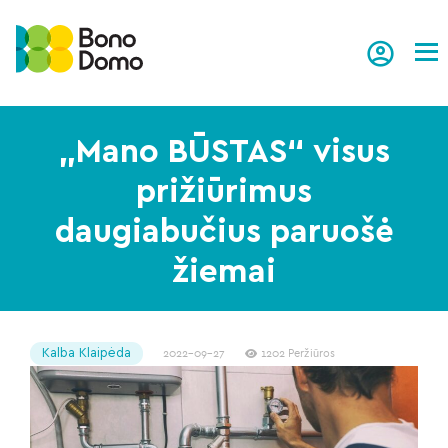
Tog
„Mano BŪSTAS“ visus
prižiūrimus
daugiabučius paruošė
žiemai
Kalba Klaipėda
2022-09-27
1202 Peržiūros