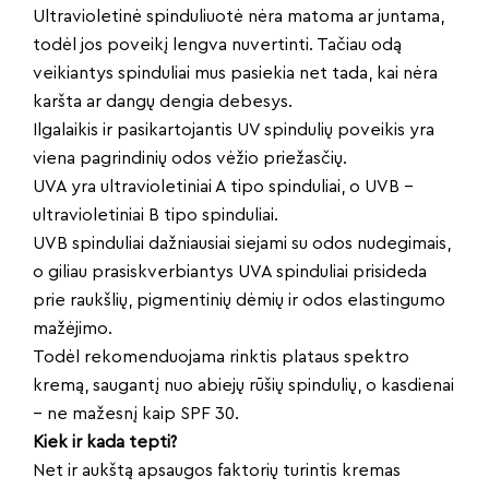
Ultravioletinė spinduliuotė nėra matoma ar juntama,
todėl jos poveikį lengva nuvertinti. Tačiau odą
veikiantys spinduliai mus pasiekia net tada, kai nėra
karšta ar dangų dengia debesys.
Ilgalaikis ir pasikartojantis UV spindulių poveikis yra
viena pagrindinių odos vėžio priežasčių.
UVA yra ultravioletiniai A tipo spinduliai, o UVB –
ultravioletiniai B tipo spinduliai.
UVB spinduliai dažniausiai siejami su odos nudegimais,
o giliau prasiskverbiantys UVA spinduliai prisideda
prie raukšlių, pigmentinių dėmių ir odos elastingumo
mažėjimo.
Todėl rekomenduojama rinktis plataus spektro
kremą, saugantį nuo abiejų rūšių spindulių, o kasdienai
– ne mažesnį kaip SPF 30.
Kiek ir kada tepti?
Net ir aukštą apsaugos faktorių turintis kremas