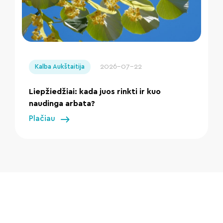
" loading="lazy"/>
2026-07-22
Kalba Aukštaitija
Liepžiedžiai: kada juos rinkti ir kuo
naudinga arbata?
Plačiau