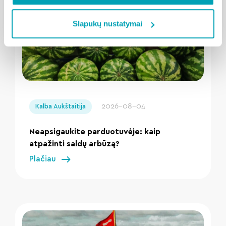
Slapukų nustatymai
" loading="lazy"/>
2026-08-04
Kalba Aukštaitija
Neapsigaukite parduotuvėje: kaip
atpažinti saldų arbūzą?
Plačiau