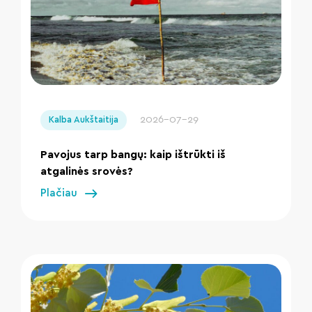
" loading="lazy"/>
2026-07-29
Kalba Aukštaitija
Pavojus tarp bangų: kaip ištrūkti iš
atgalinės srovės?
Plačiau