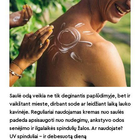
Saulė odą veikia ne tik deginantis paplūdimyje, bet ir
vaikštant mieste, dirbant sode ar leidžiant laiką lauko
kavinėje. Reguliariai naudojamas kremas nuo saulės
padeda apsisaugoti nuo nudegimų, ankstyvo odos
senėjimo ir ilgalaikės spindulių žalos. Ar naudojate?
UV spinduliai – ir debesuotą dieną