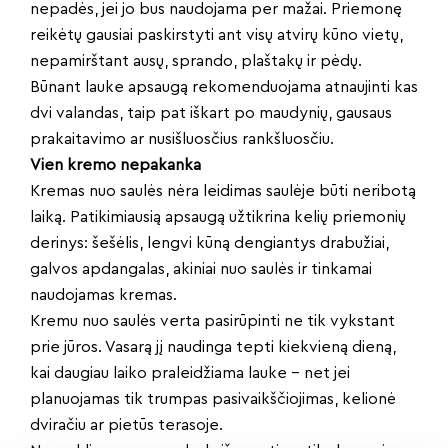
nepadės, jei jo bus naudojama per mažai. Priemonę
reikėtų gausiai paskirstyti ant visų atvirų kūno vietų,
nepamirštant ausų, sprando, plaštakų ir pėdų.
Būnant lauke apsaugą rekomenduojama atnaujinti kas
dvi valandas, taip pat iškart po maudynių, gausaus
prakaitavimo ar nusišluosčius rankšluosčiu.
Vien kremo nepakanka
Kremas nuo saulės nėra leidimas saulėje būti neribotą
laiką. Patikimiausią apsaugą užtikrina kelių priemonių
derinys: šešėlis, lengvi kūną dengiantys drabužiai,
galvos apdangalas, akiniai nuo saulės ir tinkamai
naudojamas kremas.
Kremu nuo saulės verta pasirūpinti ne tik vykstant
prie jūros. Vasarą jį naudinga tepti kiekvieną dieną,
kai daugiau laiko praleidžiama lauke – net jei
planuojamas tik trumpas pasivaikščiojimas, kelionė
dviračiu ar pietūs terasoje.