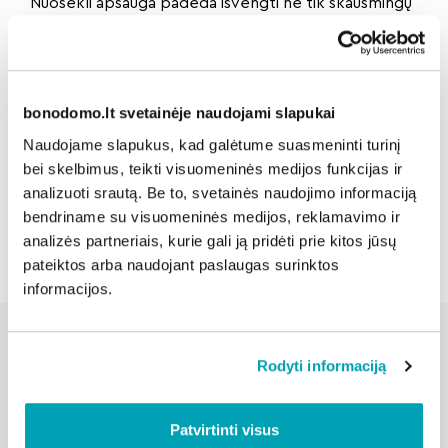
Nuosekli apsauga padeda išvengti ne tik skausmingų
nudegimų šiandien, bet ir odos pažeidimų, kurie gali
išryškėti po daugelio metų.
bonodomo.lt svetainėje naudojami slapukai
Dalintis naujiena:
Naudojame slapukus, kad galėtume suasmeninti turinį
bei skelbimus, teikti visuomeninės medijos funkcijas ir
analizuoti srautą. Be to, svetainės naudojimo informaciją
Atgal
bendriname su visuomeninės medijos, reklamavimo ir
analizės partneriais, kurie gali ją pridėti prie kitos jūsų
pateiktos arba naudojant paslaugas surinktos
informacijos.
Rodyti informaciją
Susijusios naujienos
Patvirtinti visus