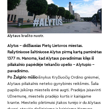
Alytaus krašto nuotr.
Alytus – didžiausias Pietų Lietuvos miestas.
Rašytiniuose šaltiniuose Alytus pirmą kartą paminėtas
1377 m. Manoma, kad Alytaus pavadinimas kilęs iš
piliakalnio papėdėje tekančio upelio – Alytupio –
pavadinimo.
Po Žalgirio mūšio
išnykus Kryžiuočių Ordino grėsmei,
Alytaus piliakalnis neteko gynybinės reikšmės. Šalia
papilio įsikūręs miestelis ėmė augti. Pradėjus įsisavinti
Užnemunę, miestelis pradėjo kurtis ir kairiajame
krante. Miestelio plėtimuisi įtakos turėjo ir du Alytaus
dvarai, stovėję dešiniajame ir kairiajame Nemuno