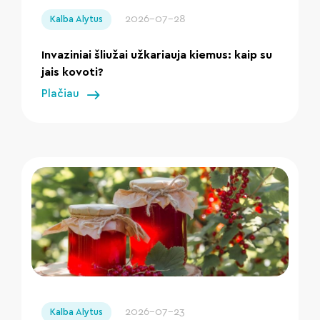
2026-07-28
Kalba Alytus
Invaziniai šliužai užkariauja kiemus: kaip su
jais kovoti?
Plačiau
" loading="lazy"/>
2026-07-23
Kalba Alytus