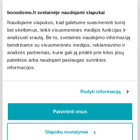
bonodomo.lt svetainėje naudojami slapukai
Atgal
Naudojame slapukus, kad galėtume suasmeninti turinį
bei skelbimus, teikti visuomeninės medijos funkcijas ir
analizuoti srautą. Be to, svetainės naudojimo informaciją
bendriname su visuomeninės medijos, reklamavimo ir
analizės partneriais, kurie gali ją pridėti prie kitos jūsų
pateiktos arba naudojant paslaugas surinktos
informacijos.
Susijusios naujienos
Rodyti informaciją
Patvirtinti visus
Slapukų nustatymai