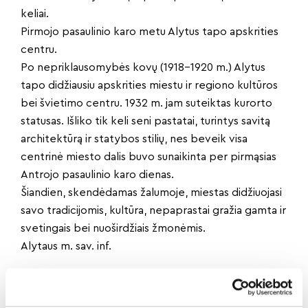
keliai.
Pirmojo pasaulinio karo metu Alytus tapo apskrities
centru.
Po nepriklausomybės kovų (1918–1920 m.) Alytus
tapo didžiausiu apskrities miestu ir regiono kultūros
bei švietimo centru. 1932 m. jam suteiktas kurorto
statusas. Išliko tik keli seni pastatai, turintys savitą
architektūrą ir statybos stilių, nes beveik visa
centrinė miesto dalis buvo sunaikinta per pirmąsias
Antrojo pasaulinio karo dienas.
Šiandien, skendėdamas žalumoje, miestas didžiuojasi
savo tradicijomis, kultūra, nepaprastai gražia gamta ir
svetingais bei nuoširdžiais žmonėmis.
Alytaus m. sav. inf.
Dalintis naujiena: