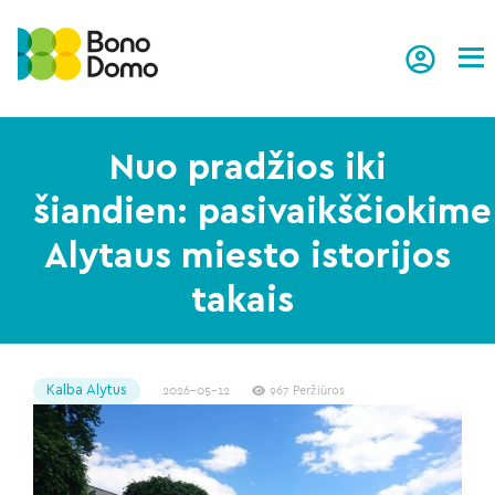
Tog
Nuo pradžios iki
šiandien: pasivaikščiokime
Alytaus miesto istorijos
takais
Kalba Alytus
2026-05-12
967 Peržiūros