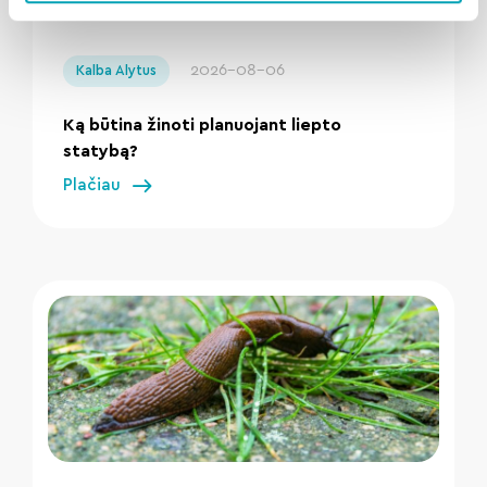
" loading="lazy"/>
2026-08-06
Kalba Alytus
Ką būtina žinoti planuojant liepto
statybą?
Plačiau
" loading="lazy"/>