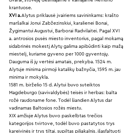
krantuose.
XVI a.
Alytus priklausė įvairiems savininkams: krašto
maršalkai Jonui Zabžezinskiui, karalienei Bonai,
Žygimantui Augustui, Barborai Radvilaitei. Pagal XVI
a. antrosios pusės miesto inventorius, pagal mokamą
sidabrinės mokestį Alytų galima apibūdinti kaip mažą
miestelį, kuriame gyveno per 1000 gyventojų.
Dauguma iš jų vertėsi amatais, prekyba. 1524 m.
Alytuje minima pirmoji katalikų bažnyčia, 1595 m. jau
minima ir mokykla.
1581 m. birželio 15 d. Alytui buvo suteiktos
Magdeburgo (savivaldybės) teisės ir herbas: balta
rožė raudoname fone. Todėl šiandien Alytus dar
vadinamas Baltosios rožės miestu.
XIX amžiuje Alytus buvo paskelbtas trečios
kategorijos tvirtove, todėl buvo pastatytos trys
kareivinės ir trys tiltai, supiltas piliakalnis, išasfaltuoti