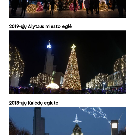
2019-ųjų
Alytaus miesto
eglė
2018-ųjų
Kalėdų eglutė