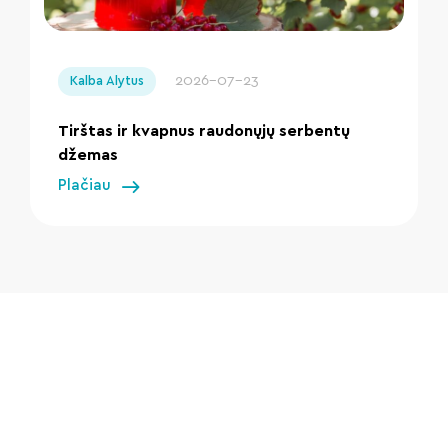
" loading="lazy"/>
2026-07-23
Kalba Alytus
Tirštas ir kvapnus raudonųjų serbentų
džemas
Plačiau