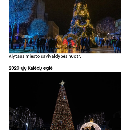
Alytaus miesto savivaldybės nuotr.
2020-ųjų
Kalėdų
eglė