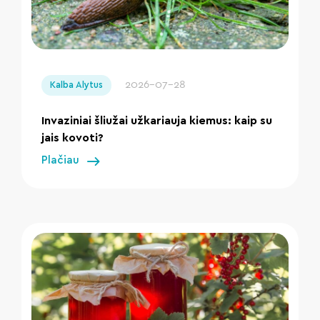
" loading="lazy"/>
2026-07-28
Kalba Alytus
Invaziniai šliužai užkariauja kiemus: kaip su
jais kovoti?
Plačiau