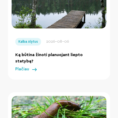
" loading="lazy"/>
2026-08-06
Kalba Alytus
Ką būtina žinoti planuojant liepto
statybą?
Plačiau