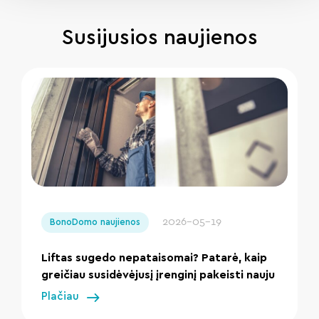
Susijusios naujienos
" loading="lazy"/>
2026-05-19
BonoDomo naujienos
Liftas sugedo nepataisomai? Patarė, kaip
greičiau susidėvėjusį įrenginį pakeisti nauju
Plačiau