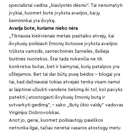
specialistai vadina „kiaulystės dėsniu“. Tai nenumatyti
įvykiai, kuomet bute įvyksta avarijos, kai jų
šeimininkai yra išvykę.
Avarija bute, kuriame nieko nėra
„Tikriausia kiekvienais metais pasitaiko atvejų, kai
išvykusių poilsiauti žmonių butuose įvyksta avarijos:
trūksta vamzdis, santechninės žarnelės, išsilieja
buitinės nuotekos. Štai tada nukenčia ne tik
konkretus butas, bet ir kaimynai, kurių patalpos yra
užliejamos. Bet tai dar būtų pusę bėdos – blogai yra
tai, kad dažniausiai tokias atvejais tenka visam namui
ar laiptinei užsukti vandens tiekimą iki tol, kol pavyks
patekti į atostogauti išvykusių žmonių butą ir
sutvarkyti gedimą“, – sako „Butų ūkio valdų“ vadovas
Virginijus Dobrovolskas.
Anot jo, gerai, kuomet poilsiautojų paieškos
netrunka ilgai, tačiau neretai vasaros atostogų metu