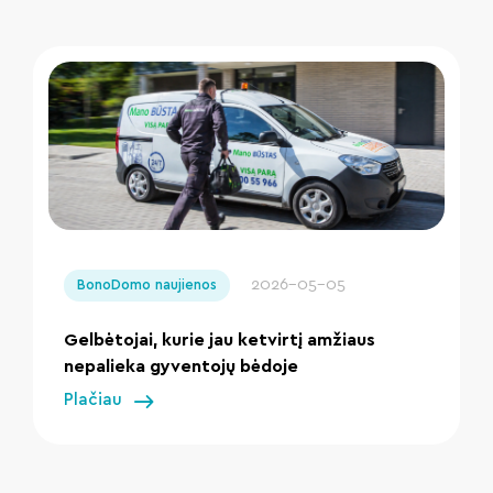
" loading="lazy"/>
2026-05-05
BonoDomo naujienos
Gelbėtojai, kurie jau ketvirtį amžiaus
nepalieka gyventojų bėdoje
Plačiau