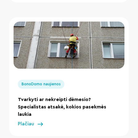
" loading="lazy"/>
BonoDomo naujienos
Tvarkyti ar nekreipti dėmesio?
Specialistas atsakė, kokios pasekmės
laukia
Plačiau