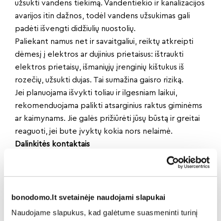
užsukti vandens tiekimą. Vandentiekio ir kanalizacijos
avarijos itin dažnos, todėl vandens užsukimas gali
padėti išvengti didžiulių nuostolių.
Paliekant namus net ir savaitgaliui, reiktų atkreipti
dėmesį į elektros ar dujinius prietaisus: ištraukti
elektros prietaisų, išmaniųjų įrenginių kištukus iš
rozečių, užsukti dujas. Tai sumažina gaisro riziką.
Jei planuojama išvykti toliau ir ilgesniam laikui,
rekomenduojama palikti atsarginius raktus giminėms
ar kaimynams. Jie galės prižiūrėti jūsų būstą ir greitai
reaguoti, jei bute įvyktų kokia nors nelaimė.
Dalinkitės kontaktais
Dar viena svarbi taisyklė – pasidalinti savo naujausiais
kontaktais su namo administratoriumi. Deja, bet ne
visi įmonės klientai linkę jais dalintis. Tokių, kurie
nepateikia nei telefono numerio, nei elektroninio
bonodomo.lt svetainėje naudojami slapukai
pašto yra maždaug trečdalis, nors „Butų ūkio valdų“
Naudojame slapukus, kad galėtume suasmeninti turinį