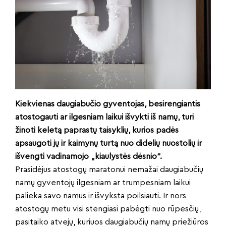
Kiekvienas daugiabučio gyventojas, besirengiantis
atostogauti ar ilgesniam laikui išvykti iš namų, turi
žinoti keletą paprastų taisyklių, kurios padės
apsaugoti jų ir kaimynų turtą nuo didelių nuostolių ir
išvengti vadinamojo „kiaulystės dėsnio“.
Prasidėjus atostogų maratonui nemažai daugiabučių
namų gyventojų ilgesniam ar trumpesniam laikui
palieka savo namus ir išvyksta poilsiauti. Ir nors
atostogų metu visi stengiasi pabėgti nuo rūpesčių,
pasitaiko atvejų, kuriuos daugiabučių namų priežiūros