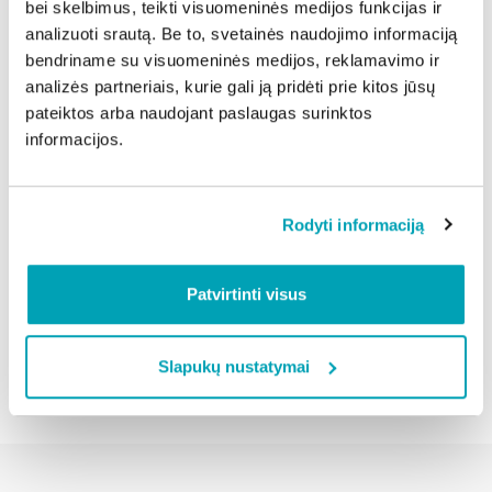
specialistai bus bene pirmieji, kurie susisieks su buto,
bei skelbimus, teikti visuomeninės medijos funkcijas ir
kuriame įvyko avarija, šeimininkais ir imsis gelbėti jų
analizuoti srautą. Be to, svetainės naudojimo informaciją
turtą.
bendriname su visuomeninės medijos, reklamavimo ir
„Laikykitės šių patarimų, nepamirškite pasidalinti
analizės partneriais, kurie gali ją pridėti prie kitos jūsų
pateiktos arba naudojant paslaugas surinktos
savo kontaktais su namo prižiūrėtoju ir galėsite ramiai
informacijos.
atostogauti ne tik Lietuvoje, bet ir užsienyje“, –
šypteli V. Dobrovolskas.
Rodyti informaciją
Dalintis naujiena:
Patvirtinti visus
Atgal
Slapukų nustatymai