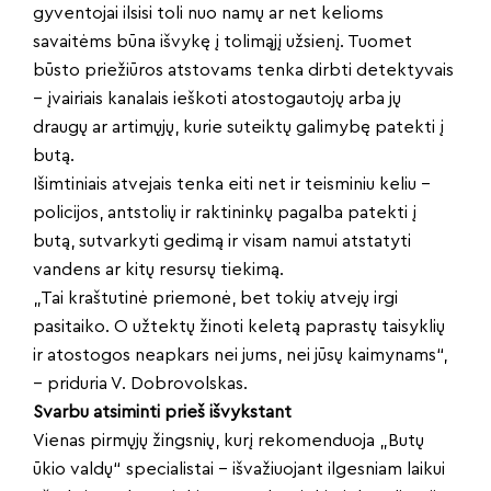
gyventojai ilsisi toli nuo namų ar net kelioms
savaitėms būna išvykę į tolimąjį užsienį. Tuomet
būsto priežiūros atstovams tenka dirbti detektyvais
– įvairiais kanalais ieškoti atostogautojų arba jų
draugų ar artimųjų, kurie suteiktų galimybę patekti į
butą.
Išimtiniais atvejais tenka eiti net ir teisminiu keliu –
policijos, antstolių ir raktininkų pagalba patekti į
butą, sutvarkyti gedimą ir visam namui atstatyti
vandens ar kitų resursų tiekimą.
„Tai kraštutinė priemonė, bet tokių atvejų irgi
pasitaiko. O užtektų žinoti keletą paprastų taisyklių
ir atostogos neapkars nei jums, nei jūsų kaimynams“,
– priduria V. Dobrovolskas.
Svarbu atsiminti prieš išvykstant
Vienas pirmųjų žingsnių, kurį rekomenduoja „Butų
ūkio valdų“ specialistai – išvažiuojant ilgesniam laikui