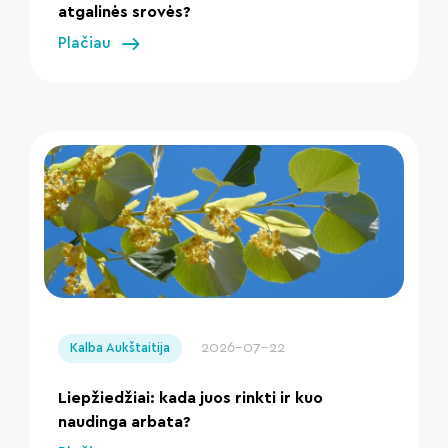
atgalinės srovės?
Plačiau
" loading="lazy"/>
2026-07-22
Kalba Aukštaitija
Liepžiedžiai: kada juos rinkti ir kuo
naudinga arbata?