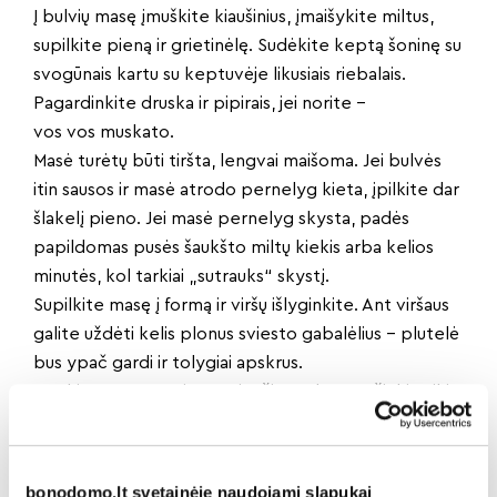
Į bulvių masę įmuškite kiaušinius, įmaišykite miltus,
supilkite pieną ir grietinėlę. Sudėkite keptą šoninę su
svogūnais kartu su keptuvėje likusiais riebalais.
Pagardinkite druska ir pipirais, jei norite –
vos vos muskato.
Masė turėtų būti tiršta, lengvai maišoma. Jei bulvės
itin sausos ir masė atrodo pernelyg kieta, įpilkite dar
šlakelį pieno. Jei masė pernelyg skysta, padės
papildomas pusės šaukšto miltų kiekis arba kelios
minutės, kol tarkiai „sutrauks“ skystį.
Supilkite masę į formą ir viršų išlyginkite. Ant viršaus
galite uždėti kelis plonus sviesto gabalėlius – plutelė
bus ypač gardi ir tolygiai apskrus.
Kepkite 200 °C apie 12 minučių, tada sumažinkite iki
180 °C ir kepkite dar 45–60 minučių. Laikas priklauso
nuo formos, masės storio ir orkaitės charakterio.
Kugelis paruoštas, kai viršus sodriai auksinis, o į vidurį
bonodomo.lt svetainėje naudojami slapukai