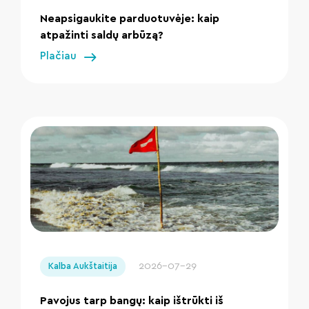
Neapsigaukite parduotuvėje: kaip
atpažinti saldų arbūzą?
Plačiau
" loading="lazy"/>
2026-07-29
Kalba Aukštaitija
Pavojus tarp bangų: kaip ištrūkti iš