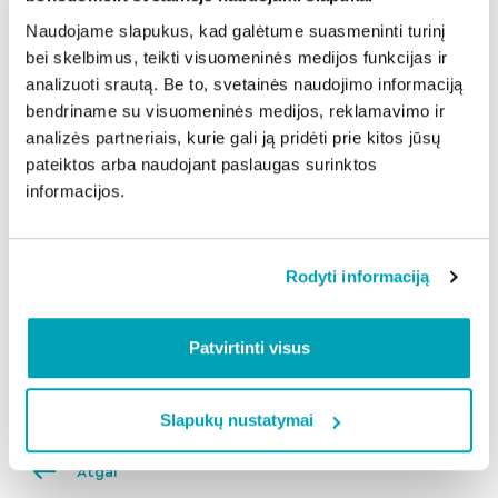
įsmeigtas pagaliukas ištraukiamas be „žalios“ bulvės
Naudojame slapukus, kad galėtume suasmeninti turinį
masės.
bei skelbimus, teikti visuomeninės medijos funkcijas ir
Iškepę leiskite pastovėti 10–15 minučių – tada
analizuoti srautą. Be to, svetainės naudojimo informaciją
pjaustysis gražiai, o vidus bus tvirtesnis.
bendriname su visuomeninės medijos, reklamavimo ir
Kaip patiekti?
analizės partneriais, kurie gali ją pridėti prie kitos jūsų
Kugelis puikiai draugauja su grietine, spirgučių padažu
pateiktos arba naudojant paslaugas surinktos
ar paprastomis raugintomis daržovėmis. O jei liko
informacijos.
kitai dienai, pašildytas keptuvėje su trupučiu sviesto
jis tampa dar traškesnis ir, kai kam, net skanesnis nei
ką tik iš orkaitės.
Rodyti informaciją
Skanaus!
Patvirtinti visus
Dalintis naujiena:
Slapukų nustatymai
Atgal