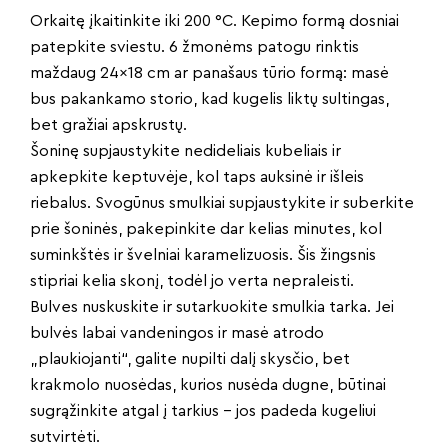
Orkaitę įkaitinkite iki 200 °C. Kepimo formą dosniai
patepkite sviestu. 6 žmonėms patogu rinktis
maždaug 24×18 cm ar panašaus tūrio formą: masė
bus pakankamo storio, kad kugelis liktų sultingas,
bet gražiai apskrustų.
Šoninę supjaustykite nedideliais kubeliais ir
apkepkite keptuvėje, kol taps auksinė ir išleis
riebalus. Svogūnus smulkiai supjaustykite ir suberkite
prie šoninės, pakepinkite dar kelias minutes, kol
suminkštės ir švelniai karamelizuosis. Šis žingsnis
stipriai kelia skonį, todėl jo verta nepraleisti.
Bulves nuskuskite ir sutarkuokite smulkia tarka. Jei
bulvės labai vandeningos ir masė atrodo
„plaukiojanti“, galite nupilti dalį skysčio, bet
krakmolo nuosėdas, kurios nusėda dugne, būtinai
sugrąžinkite atgal į tarkius – jos padeda kugeliui
sutvirtėti.