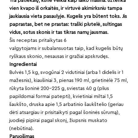
Yra patiekalų, kurie veikia kaip laiko mašina: užtenka
vien kvapo iš orkaitės, ir virtuvė akimirksniu tampa
jaukiausia vieta pasaulyje. Kugelis yra būtent toks. Jis
paprastas, bet ne prastas: traški plutelė, sultingas
vidus, sotus skonis ir tas tikras namų jausmas.
Šis receptas pritaikytas 6
valgytojams ir subalansuotas taip, kad kugelis būtų
ryškaus skonio, nesausas ir gražiai apskrudęs.
Ingredientai
Bulvės 1,5 kg, svogūnai 2 vidutiniai (arba 1 didelis ir 1
mažesnis), kiaušiniai 3, pienas 190 ml, grietinėlė 75 ml,
rūkyta šoninė 200–225 g, sviestas 40 g (plius
papildomai formai patepti), kvietiniai miltai 1,5
šaukšto, druska apie 1,5 arbatinio šaukštelio (geriau
dėti atsargiau ir prisitaikyti pagal šoninės sūrumą),
juodieji pipirai pagal skonį, žiupsnis muskato
(nebūtina).
Paruošimas