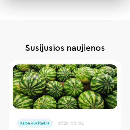
Susijusios naujienos
" loading="lazy"/>
2026-08-04
Kalba Aukštaitija