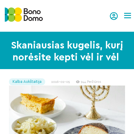
Tog
Skaniausias kugelis, kurį
norėsite kepti vėl ir vėl
Kalba Aukštaitija
2026-02-05
944 Peržiūros