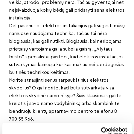
veikia, atrodo, problemų nėra. Tačiau gyventojai net
neįsivaizduoja kokių bėdų gali pridaryti sena elektros
instaliacija.
Dėl pasenusios elektros instaliacijos gali sugesti mūsų
namuose naudojama technika. Tačiau tai nėra
blogiausia, kas gali nutikti. Blogiausia, kai neribojama
prietaisų vartojama galia sukelia gaisrą. „Alytaus
būsto“ specialistai pastebi, kad elektros instaliacijos
sutvarkymas kainuoja kur kas mažiau nei perdegusios
buitinės technikos keitimas.
Norite atnaujinti senus tarpaukštinius elektros
skydelius? O gal norite, kad būtų sutvarkyta visa
elektros skydinė namo rūsyje? Šiais klausimais galite
kreiptis į savo namo vadybininką arba skambinkite
bendruoju klientų aptarnavimo centro telefonu 8
700 55 966.