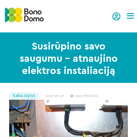
Tog
Susirūpino savo
saugumu – atnaujino
elektros instaliaciją
Kalba Alytus
2018-08-07
2520 Peržiūros