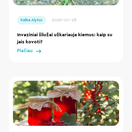
" loading="lazy"/>
2026-07-28
Kalba Alytus
Invaziniai šliužai užkariauja kiemus: kaip su
jais kovoti?
Plačiau
" loading="lazy"/>