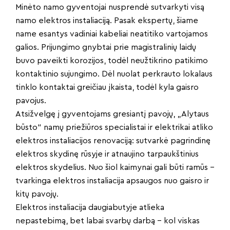
Minėto namo gyventojai nusprendė sutvarkyti visą
namo elektros instaliaciją. Pasak ekspertų, šiame
name esantys vadiniai kabeliai neatitiko vartojamos
galios. Prijungimo gnybtai prie magistralinių laidų
buvo paveikti korozijos, todėl neužtikrino patikimo
kontaktinio sujungimo. Dėl nuolat perkrauto lokalaus
tinklo kontaktai greičiau įkaista, todėl kyla gaisro
pavojus.
Atsižvelgę į gyventojams gresiantį pavojų, „Alytaus
būsto“ namų priežiūros specialistai ir elektrikai atliko
elektros instaliacijos renovaciją: sutvarkė pagrindinę
elektros skydinę rūsyje ir atnaujino tarpaukštinius
elektros skydelius. Nuo šiol kaimynai gali būti ramūs –
tvarkinga elektros instaliacija apsaugos nuo gaisro ir
kitų pavojų.
Elektros instaliacija daugiabutyje atlieka
nepastebimą, bet labai svarbų darbą – kol viskas