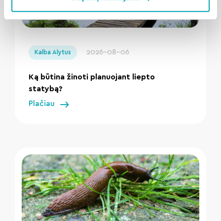
" loading="lazy"/>
2026-08-06
Kalba Alytus
Ką būtina žinoti planuojant liepto
statybą?
Plačiau