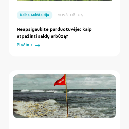
" loading="lazy"/>
2026-08-04
Kalba Aukštaitija
Neapsigaukite parduotuvėje: kaip
atpažinti saldų arbūzą?
Plačiau
" loading="lazy"/>