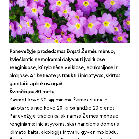
Panevėžyje pradedamas švęsti Žemės mėnuo,
kviečiantis nemokamai dalyvauti įvairiuose
renginiuose, kūrybinėse veiklose, edukacijose ir
akcijose. Ar ketinate įsitraukti į iniciatyvas, skirtas
gamtai ir aplinkosaugai?
Švenčia jau 30 metų
Kasmet kovo 20-ąją minima Žemės diena, o
laikotarpis nuo kovo 20 iki balandžio 20 dienos
Panevėžyje tradiciškai skiriamas Žemės mėnesio
renginiams: iniciatyvoms, skatinančioms domėtis
klimato kaita, ekologija ir tvariu gyvenimo būdu.