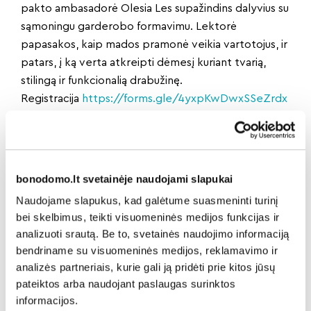
pakto ambasadorė Olesia Les supažindins dalyvius su
sąmoningu garderobo formavimu. Lektorė
papasakos, kaip mados pramonė veikia vartotojus, ir
patars, į ką verta atkreipti dėmesį kuriant tvarią,
stilingą ir funkcionalią drabužinę.
Registracija
https://forms.gle/4yxpKwDwxSSeZrdx
8
Praktinė renginio dalis
Praktinėje renginio dalyje dalyvių lauks kūrybinės
edukacijos apie ekologiją ir antrinį daiktų
bonodomo.lt svetainėje naudojami slapukai
panaudojimą.
Naudojame slapukus, kad galėtume suasmeninti turinį
Kūrybinės dirbtuvės priešmokyklinio amžiaus
bei skelbimus, teikti visuomeninės medijos funkcijas ir
vaikams ir 1–4 klasių mokiniams vyks kovo 19 d. nuo 9
analizuoti srautą. Be to, svetainės naudojimo informaciją
iki 10 val. ir nuo 10 iki 11 val. Tą pačią dieną nuo 14 iki
bendriname su visuomeninės medijos, reklamavimo ir
14.45 val. vyks protmūšiai jaunesniųjų (5–8 kl.) ir
analizės partneriais, kurie gali ją pridėti prie kitos jūsų
vyresniųjų (9–12 kl.) klasių mokiniams.
pateiktos arba naudojant paslaugas surinktos
Kovo 19 d. nuo 9 iki 10 val. – kūrybinės dirbtuvės
informacijos.