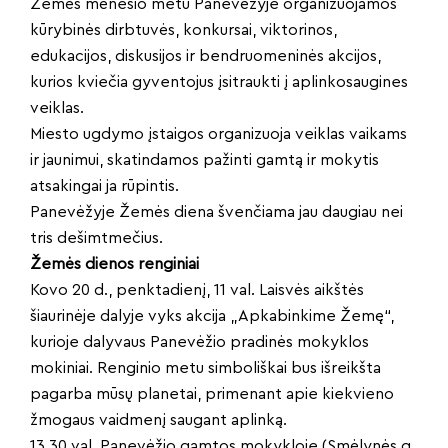
Žemės mėnesio metu Panevėžyje organizuojamos
kūrybinės dirbtuvės, konkursai, viktorinos,
edukacijos, diskusijos ir bendruomeninės akcijos,
kurios kviečia gyventojus įsitraukti į aplinkosaugines
veiklas.
Miesto ugdymo įstaigos organizuoja veiklas vaikams
ir jaunimui, skatindamos pažinti gamtą ir mokytis
atsakingai ja rūpintis.
Panevėžyje Žemės diena švenčiama jau daugiau nei
tris dešimtmečius.
Žemės dienos renginiai
Kovo 20 d., penktadienį, 11 val. Laisvės aikštės
šiaurinėje dalyje vyks akcija „Apkabinkime Žemę“,
kurioje dalyvaus Panevėžio pradinės mokyklos
mokiniai. Renginio metu simboliškai bus išreikšta
pagarba mūsų planetai, primenant apie kiekvieno
žmogaus vaidmenį saugant aplinką.
13.30 val. Panevėžio gamtos mokykloje (Smėlynės g.