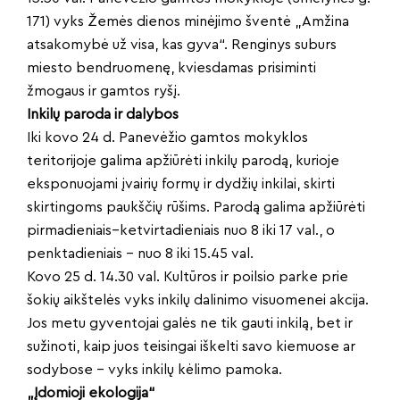
171) vyks Žemės dienos minėjimo šventė „Amžina
atsakomybė už visa, kas gyva“. Renginys suburs
miesto bendruomenę, kviesdamas prisiminti
žmogaus ir gamtos ryšį.
Inkilų paroda ir dalybos
Iki kovo 24 d. Panevėžio gamtos mokyklos
teritorijoje galima apžiūrėti inkilų parodą, kurioje
eksponuojami įvairių formų ir dydžių inkilai, skirti
skirtingoms paukščių rūšims. Parodą galima apžiūrėti
pirmadieniais–ketvirtadieniais nuo 8 iki 17 val., o
penktadieniais – nuo 8 iki 15.45 val.
Kovo 25 d. 14.30 val. Kultūros ir poilsio parke prie
šokių aikštelės vyks inkilų dalinimo visuomenei akcija.
Jos metu gyventojai galės ne tik gauti inkilą, bet ir
sužinoti, kaip juos teisingai iškelti savo kiemuose ar
sodybose – vyks inkilų kėlimo pamoka.
„Įdomioji ekologija“