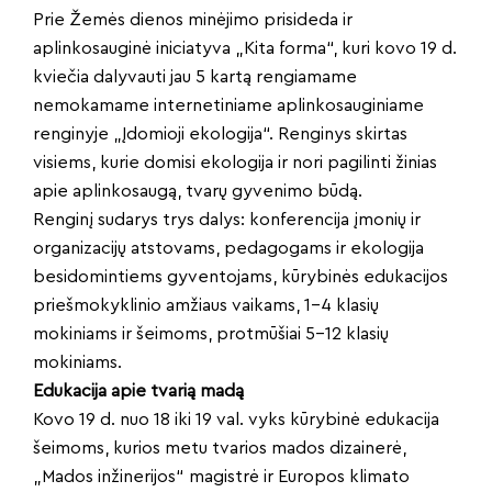
Prie Žemės dienos minėjimo prisideda ir
aplinkosauginė iniciatyva „Kita forma“, kuri kovo 19 d.
kviečia dalyvauti jau 5 kartą rengiamame
nemokamame internetiniame aplinkosauginiame
renginyje „Įdomioji ekologija“. Renginys skirtas
visiems, kurie domisi ekologija ir nori pagilinti žinias
apie aplinkosaugą, tvarų gyvenimo būdą.
Renginį sudarys trys dalys: konferencija įmonių ir
organizacijų atstovams, pedagogams ir ekologija
besidomintiems gyventojams, kūrybinės edukacijos
priešmokyklinio amžiaus vaikams, 1–4 klasių
mokiniams ir šeimoms, protmūšiai 5–12 klasių
mokiniams.
Edukacija apie tvarią madą
Kovo 19 d. nuo 18 iki 19 val. vyks kūrybinė edukacija
šeimoms, kurios metu tvarios mados dizainerė,
„Mados inžinerijos“ magistrė ir Europos klimato