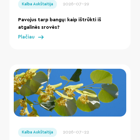
2026-07-29
Kalba Aukštaitija
Pavojus tarp bangų: kaip ištrūkti iš
atgalinės srovės?
Plačiau
" loading="lazy"/>
2026-07-22
Kalba Aukštaitija