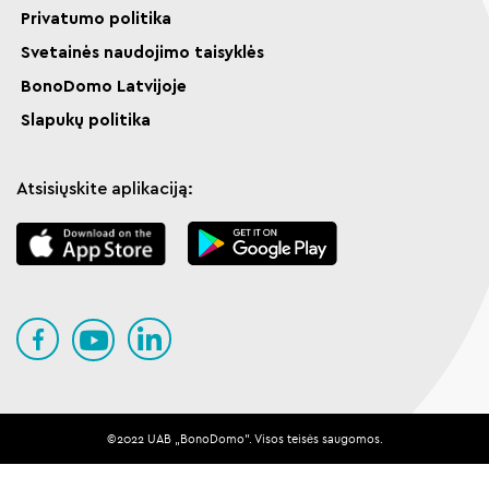
Privatumo politika
Svetainės naudojimo taisyklės
BonoDomo Latvijoje
Slapukų politika
Atsisiųskite aplikaciją:
©️️️️️2022 UAB „BonoDomo". Visos teisės saugomos.