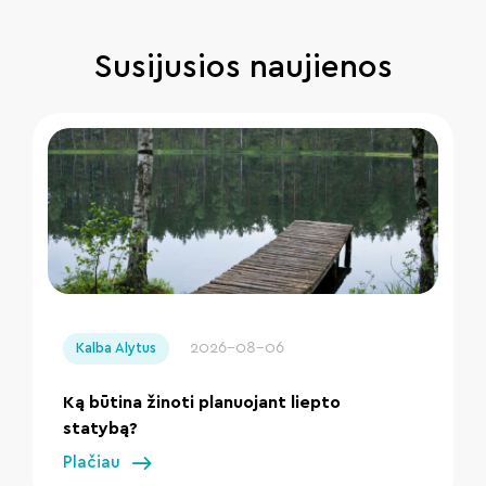
Susijusios naujienos
" loading="lazy"/>
2026-08-06
Kalba Alytus
Ką būtina žinoti planuojant liepto
statybą?
Plačiau