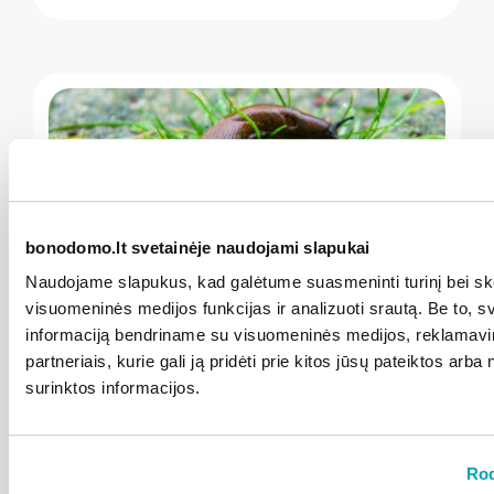
bonodomo.lt svetainėje naudojami slapukai
" loading="lazy"/>
Naudojame slapukus, kad galėtume suasmeninti turinį bei ske
visuomeninės medijos funkcijas ir analizuoti srautą. Be to, 
2026-07-28
Kalba Alytus
informaciją bendriname su visuomeninės medijos, reklamavi
partneriais, kurie gali ją pridėti prie kitos jūsų pateiktos arb
Invaziniai šliužai užkariauja kiemus: kaip su
surinktos informacijos.
jais kovoti?
Plačiau
Rod