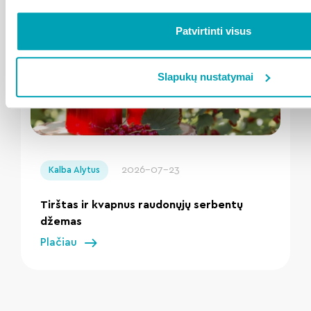
Patvirtinti visus
Slapukų nustatymai
" loading="lazy"/>
2026-07-23
Kalba Alytus
Tirštas ir kvapnus raudonųjų serbentų
džemas
Plačiau