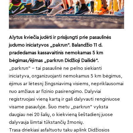
Alytus kviečia judėti ir prisijungti prie pasaulinės
judumo iniciatyvos „pakrun“. Balandžio 11 d.
pradedamas kassavaitinis nemokamas 5 km
bėgimas/ėjimas „parkrun Didžioji Dailidė“.
„parkrun“ – tai pasaulinė ne pelno siekianti
iniciatyva, organizuojanti nemokamus 5 km bėgimus,
ėjimus ar lėtesnį žingsniavimą visiems, nepriklausomai
nuo amžiaus ar fizinio pasirengimo. Dalyviai
registruojasi vieną kartą ir gali dalyvauti renginiuose
visame pasaulyje. Šiuo metu „parkrun“ vyksta
daugiau nei 20 šalių, o kiekvieną šeštadienį juose
dalyvauja šimtai tūkstančių žmonių.
Trasa driekiasi asfaltuotu taku aplink Didžiosios