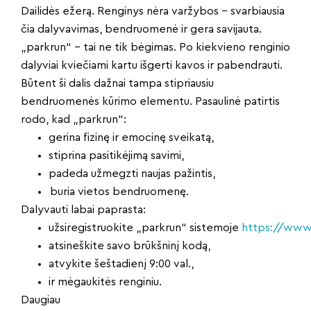
Dailidės ežerą. Renginys nėra varžybos – svarbiausia
čia dalyvavimas, bendruomenė ir gera savijauta.
„parkrun“ – tai ne tik bėgimas. Po kiekvieno renginio
dalyviai kviečiami kartu išgerti kavos ir pabendrauti.
Būtent ši dalis dažnai tampa stipriausiu
bendruomenės kūrimo elementu. Pasaulinė patirtis
rodo, kad „parkrun“:
gerina fizinę ir emocinę sveikatą,
stiprina pasitikėjimą savimi,
padeda užmegzti naujas pažintis,
buria vietos bendruomenę.
Dalyvauti labai paprasta:
užsiregistruokite „parkrun“ sistemoje
https://www.
atsineškite savo brūkšninį kodą,
atvykite šeštadienį 9:00 val.,
ir mėgaukitės renginiu.
Daugiau