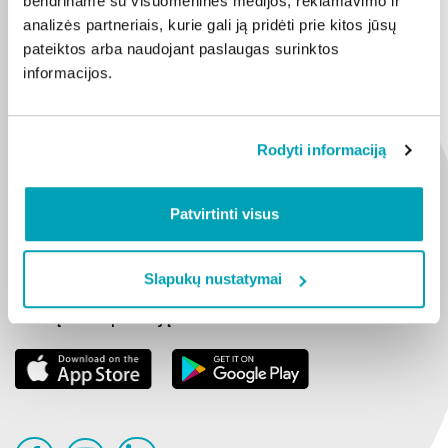
bendriname su visuomeninės medijos, reklamavimo ir
Apie mus
analizės partneriais, kurie gali ją pridėti prie kitos jūsų
Naujienos
pateiktos arba naudojant paslaugas surinktos
Video instrukcijos
informacijos.
DUK
Kontaktai
Rodyti informaciją
Privatumo politika
Svetainės naudojimo taisyklės
Patvirtinti visus
BonoDomo Latvijoje
Slapukų politika
Slapukų nustatymai
Atsisiųskite aplikaciją: