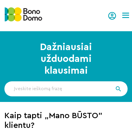
Tog
Dažniausiai
užduodami
klausimai
Kaip tapti „Mano BŪSTO"
klientu?