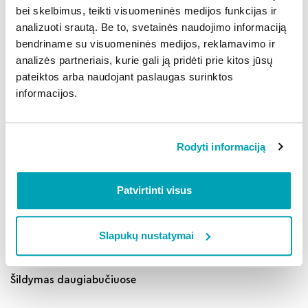
bei skelbimus, teikti visuomeninės medijos funkcijas ir
analizuoti srautą. Be to, svetainės naudojimo informaciją
Bendrojo naudojimo elektra
bendriname su visuomeninės medijos, reklamavimo ir
BonoDomo Pay
analizės partneriais, kurie gali ją pridėti prie kitos jūsų
pateiktos arba naudojant paslaugas surinktos
BonoDomo savitarna
informacijos.
Gyventojų iniciatyvos
Rodyti informaciją
Kaip tapti BonoDomo partneriu?
Kontaktai
Patvirtinti visus
Sąskaitos
Slapukų nustatymai
Sąskaitų apmokėjimas
Šildymas daugiabučiuose