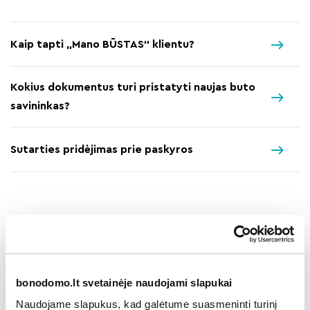
Kaip tapti „Mano BŪSTAS“ klientu?
Kokius dokumentus turi pristatyti naujas buto
savininkas?
Sutarties pridėjimas prie paskyros
Kitos kategorijos
„Mano BŪSTO" darbai ir paslaugos
bonodomo.lt svetainėje naudojami slapukai
Naudojame slapukus, kad galėtume suasmeninti turinį
Balsavimas daugiabučiuose