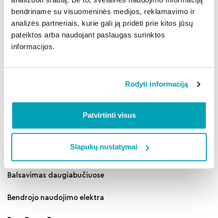
nebuvimą gauti?
bendriname su visuomeninės medijos, reklamavimo ir
analizės partneriais, kurie gali ją pridėti prie kitos jūsų
pateiktos arba naudojant paslaugas surinktos
Sąskaitos apmokėjimo būdai
informacijos.
Apie savitarną
Rodyti informaciją
Patvirtinti visus
Kitos kategorijos
Slapukų nustatymai
„Mano BŪSTO" darbai ir paslaugos
Balsavimas daugiabučiuose
Bendrojo naudojimo elektra