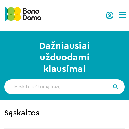
Tog
Dažniausiai
užduodami
klausimai
Sąskaitos