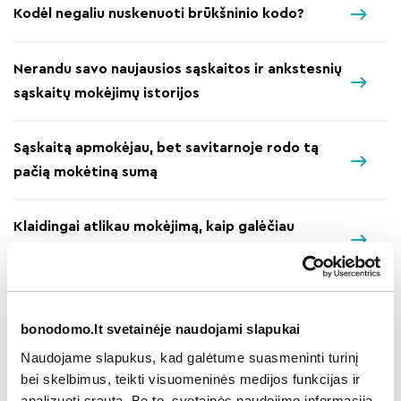
Kodėl negaliu nuskenuoti brūkšninio kodo?
Nerandu savo naujausios sąskaitos ir ankstesnių
sąskaitų mokėjimų istorijos
Sąskaitą apmokėjau, bet savitarnoje rodo tą
pačią mokėtiną sumą
Klaidingai atlikau mokėjimą, kaip galėčiau
susigrąžinti įmoką?
Ką privalau pateikti pardavęs butą, kad
bonodomo.lt svetainėje naudojami slapukai
nebebūtų skaičiuojami mokesčiai?
Naudojame slapukus, kad galėtume suasmeninti turinį
bei skelbimus, teikti visuomeninės medijos funkcijas ir
Kokie dokumentai reikalingi pažymai apie skolų
analizuoti srautą. Be to, svetainės naudojimo informaciją