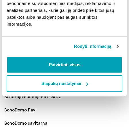
bendriname su visuomeninės medijos, reklamavimo ir
Koks biuletenis laikomas negaliojančiu?
analizės partneriais, kurie gali ją pridėti prie kitos jūsų
pateiktos arba naudojant paslaugas surinktos
informacijos.
Kur skelbiama informacija apie rengiamą
balsavimą?
Rodyti informaciją
Kitos kategorijos
Patvirtinti visus
Slapukų nustatymai
„Mano BŪSTO" darbai ir paslaugos
Bendrojo naudojimo elektra
BonoDomo Pay
BonoDomo savitarna