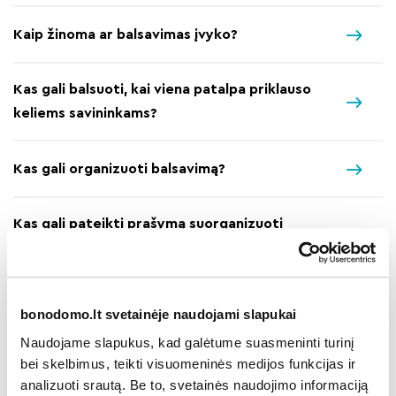
Kaip žinoma ar balsavimas įvyko?
Kas gali balsuoti, kai viena patalpa priklauso
keliems savininkams?
Kas gali organizuoti balsavimą?
Kas gali pateikti prašymą suorganizuoti
balsavimą?
Kas skaičiuoja balsavimo rezultatus?
bonodomo.lt svetainėje naudojami slapukai
Naudojame slapukus, kad galėtume suasmeninti turinį
Kokiu būdu įteikiamas balsavimo biuletenis?
bei skelbimus, teikti visuomeninės medijos funkcijas ir
analizuoti srautą. Be to, svetainės naudojimo informaciją