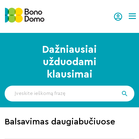
Tog
Dažniausiai
užduodami
klausimai
Balsavimas daugiabučiuose