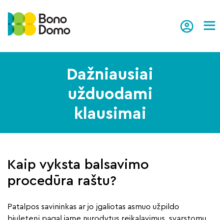
Tog
Dažniausiai
užduodami
klausimai
Kaip vyksta balsavimo
procedūra raštu?
Patalpos savininkas ar jo įgaliotas asmuo užpildo
biuletenį pagal jame nurodytus reikalavimus, svarstomu