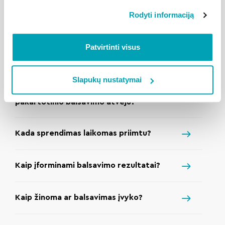
rengiamas pakartotinis balsavimas?
Rodyti informaciją
Kada pakartotinis balsavimas laikomas
Patvirtinti visus
įvykusiu?
Slapukų nustatymai
Kada sprendimas laikomas priimtu
pakartotinio balsavimo atveju?
Kada sprendimas laikomas priimtu?
Kaip įforminami balsavimo rezultatai?
Kaip žinoma ar balsavimas įvyko?