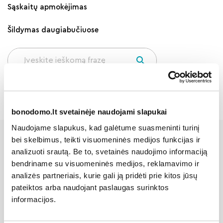
Sąskaitų apmokėjimas
Šildymas daugiabučiuose
bonodomo.lt svetainėje naudojami slapukai
Naudojame slapukus, kad galėtume suasmeninti turinį
bei skelbimus, teikti visuomeninės medijos funkcijas ir
Kiti šios kategorijos
analizuoti srautą. Be to, svetainės naudojimo informaciją
bendriname su visuomeninės medijos, reklamavimo ir
klausimai
analizės partneriais, kurie gali ją pridėti prie kitos jūsų
pateiktos arba naudojant paslaugas surinktos
informacijos.
Kada balsavimui neįvykus, gali būti