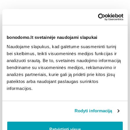
Kiti šios kategorijos
bonodomo.lt svetainėje naudojami slapukai
klausimai
Naudojame slapukus, kad galėtume suasmeninti turinį
bei skelbimus, teikti visuomeninės medijos funkcijas ir
analizuoti srautą. Be to, svetainės naudojimo informaciją
bendriname su visuomeninės medijos, reklamavimo ir
Kada balsavimui neįvykus, gali būti
analizės partneriais, kurie gali ją pridėti prie kitos jūsų
pateiktos arba naudojant paslaugas surinktos
rengiamas pakartotinis balsavimas?
informacijos.
Kada pakartotinis balsavimas laikomas
įvykusiu?
Rodyti informaciją
Kada sprendimas laikomas priimtu
Patvirtinti visus