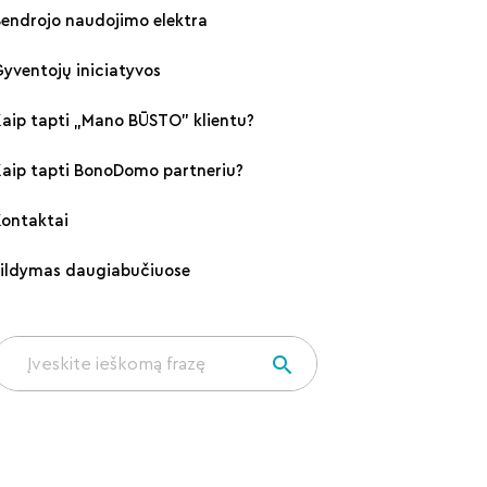
endrojo naudojimo elektra
yventojų iniciatyvos
aip tapti „Mano BŪSTO" klientu?
Kaip tapti BonoDomo partneriu?
Kontaktai
Šildymas daugiabučiuose