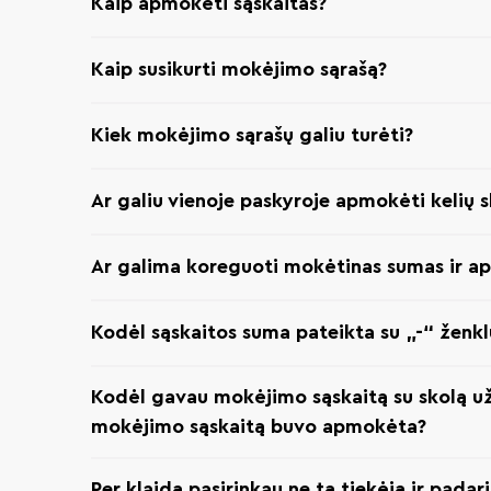
Kaip apmokėti sąskaitas?
Kaip susikurti mokėjimo sąrašą?
Kiek mokėjimo sąrašų galiu turėti?
Ar galiu vienoje paskyroje apmokėti kelių
Ar galima koreguoti mokėtinas sumas ir apm
Kodėl sąskaitos suma pateikta su „-“ ženkl
Kodėl gavau mokėjimo sąskaitą su skolą už 
mokėjimo sąskaitą buvo apmokėta?
Per klaidą pasirinkau ne tą tiekėją ir padar