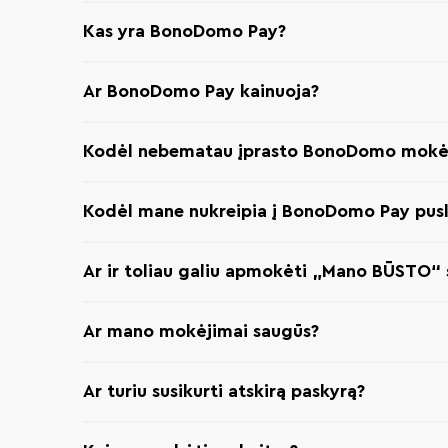
Kas yra BonoDomo Pay?
Ar BonoDomo Pay kainuoja?
Kodėl nebematau įprasto BonoDomo mokė
Kodėl mane nukreipia į BonoDomo Pay pusl
Ar ir toliau galiu apmokėti „Mano BŪSTO“ 
Ar mano mokėjimai saugūs?
Ar turiu susikurti atskirą paskyrą?