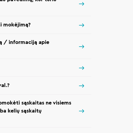
ti mokėjimą?
 / informaciją apie
al.?
pmokėti sąskaitas ne visiems
rba kelių sąskaitų