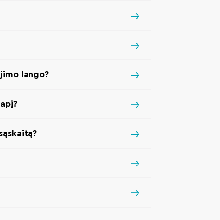
jimo lango?
apį?
sąskaitą?