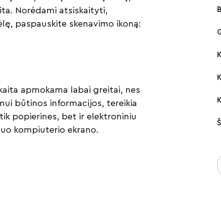
ta. Norėdami atsiskaityti,
B
lę, paspauskite skenavimo ikoną:
G
K
kaita apmokama labai greitai, nes
imui būtinos informacijos, tereikia
ik popierines, bet ir elektroniniu
nuo kompiuterio ekrano.