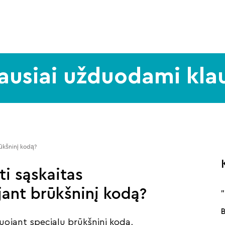
ausiai užduodami kla
ūkšninį kodą? 
i sąskaitas
jant brūkšninį kodą?
fuojant specialų brūkšninį kodą,