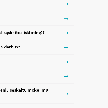
i sąskaitos išklotinę)?
us darbus?
esnių sąskaitų mokėjimų