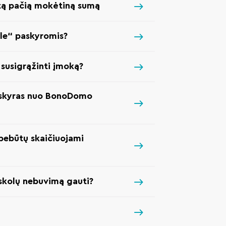
 tą pačią mokėtiną sumą
gle“ paskyromis?
 susigrąžinti įmoką?
askyras nuo BonoDomo
ebebūtų skaičiuojami
skolų nebuvimą gauti?