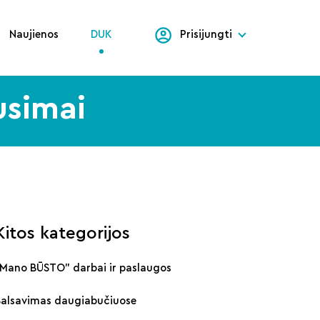
Naujienos
DUK
Prisijungti
usimai
Kitos kategorijos
„Mano BŪSTO" darbai ir paslaugos
Balsavimas daugiabučiuose