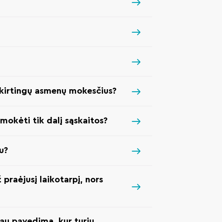
 skirtingų asmenų mokesčius?
okėti tik dalį sąskaitos?
u?
praėjusį laikotarpį, nors
iau pavedimą, kur turiu