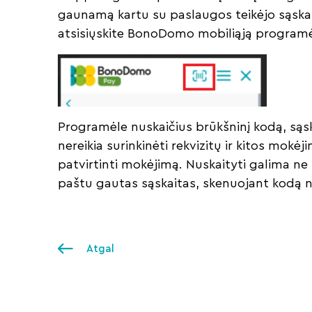
gaunamą kartu su paslaugos teikėjo sąskai
atsisiųskite BonoDomo mobiliąją programė
Programėle nuskaičius brūkšninį kodą, sąs
nereikia surinkinėti rekvizitų ir kitos mokėj
patvirtinti mokėjimą. Nuskaityti galima ne t
paštu gautas sąskaitas, skenuojant kodą 
Atgal