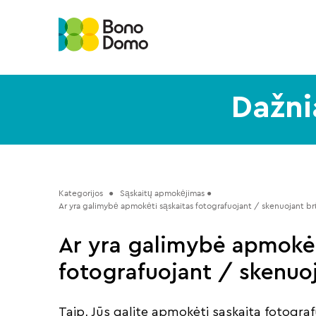
Dažni
Kategorijos
 ●   Sąskaitų apmokėjimas ●   
Ar yra galimybė apmokėti sąskaitas fotografuojant / skenuojant br
Ar yra galimybė apmokėt
fotografuojant / skenuo
Taip, Jūs galite apmokėti sąskaitą fotogra