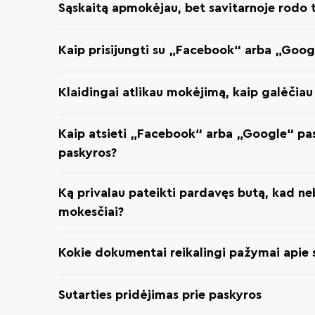
Sąskaitą apmokėjau, bet savitarnoje rodo
Kaip prisijungti su „Facebook“ arba „Goo
Klaidingai atlikau mokėjimą, kaip galėčiau
Kaip atsieti „Facebook“ arba „Google“ p
paskyros?
Ką privalau pateikti pardavęs butą, kad n
mokesčiai?
Kokie dokumentai reikalingi pažymai apie 
Sutarties pridėjimas prie paskyros