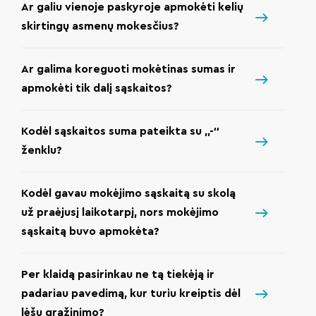
Ar galiu vienoje paskyroje apmokėti kelių
skirtingų asmenų mokesčius?
Ar galima koreguoti mokėtinas sumas ir
apmokėti tik dalį sąskaitos?
Kodėl sąskaitos suma pateikta su „-“
ženklu?
Kodėl gavau mokėjimo sąskaitą su skolą
už praėjusį laikotarpį, nors mokėjimo
sąskaitą buvo apmokėta?
Per klaidą pasirinkau ne tą tiekėją ir
padariau pavedimą, kur turiu kreiptis dėl
lėšų grąžinimo?