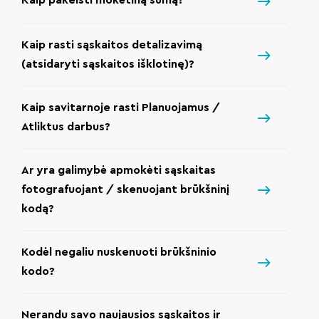
Kaip pakeisti mokėtiną sumą?
Kaip rasti sąskaitos detalizavimą
(atsidaryti sąskaitos išklotinę)?
Kaip savitarnoje rasti Planuojamus /
Atliktus darbus?
Ar yra galimybė apmokėti sąskaitas
fotografuojant / skenuojant brūkšninį
kodą?
Kodėl negaliu nuskenuoti brūkšninio
kodo?
Nerandu savo naujausios sąskaitos ir