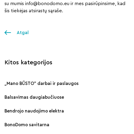
su mumis
info@bonodomo.eu
ir mes pasirūpinsime, kad
šis tiekėjas atsirastų sąraše.
Atgal
Kitos kategorijos
„Mano BŪSTO" darbai ir paslaugos
Balsavimas daugiabučiuose
Bendrojo naudojimo elektra
BonoDomo savitarna