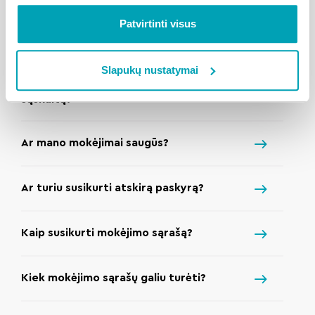
Kodėl mane nukreipia į BonoDomo Pay
Patvirtinti visus
puslapį?
Slapukų nustatymai
Ar ir toliau galiu apmokėti „Mano BŪSTO“
sąskaitą?
Ar mano mokėjimai saugūs?
Ar turiu susikurti atskirą paskyrą?
Kaip susikurti mokėjimo sąrašą?
Kiek mokėjimo sąrašų galiu turėti?