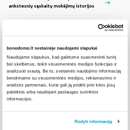
ankstesnių sąskaitų mokėjimų istorijos
Sąskaitą apmokėjau, bet savitarnoje rodo
tą pačią mokėtiną sumą
bonodomo.lt svetainėje naudojami slapukai
Klaidingai atlikau mokėjimą, kaip galėčiau
Naudojame slapukus, kad galėtume suasmeninti turinį
susigrąžinti įmoką?
bei skelbimus, teikti visuomeninės medijos funkcijas ir
analizuoti srautą. Be to, svetainės naudojimo informaciją
Kas yra BonoDomo Pay?
bendriname su visuomeninės medijos, reklamavimo ir
analizės partneriais, kurie gali ją pridėti prie kitos jūsų
pateiktos arba naudojant paslaugas surinktos
Ar BonoDomo Pay kainuoja?
informacijos.
Kodėl nebematau įprasto BonoDomo
mokėjimo lango?
Rodyti informaciją