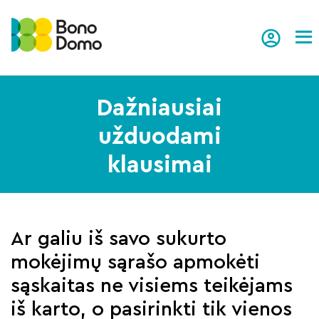
Tog
Dažniausiai
užduodami
klausimai
Ar galiu iš savo sukurto
mokėjimų sąrašo apmokėti
sąskaitas ne visiems teikėjams
iš karto, o pasirinkti tik vienos