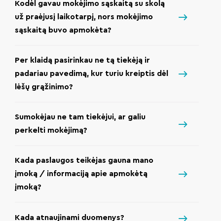
Kodėl gavau mokėjimo sąskaitą su skolą
už praėjusį laikotarpį, nors mokėjimo
sąskaitą buvo apmokėta?
Per klaidą pasirinkau ne tą tiekėją ir
padariau pavedimą, kur turiu kreiptis dėl
lėšų grąžinimo?
Sumokėjau ne tam tiekėjui, ar galiu
perkelti mokėjimą?
Kada paslaugos teikėjas gauna mano
įmoką / informaciją apie apmokėtą
įmoką?
Kada atnaujinami duomenys?