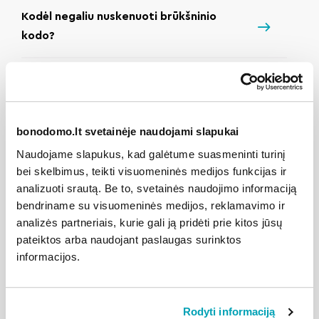
Kodėl negaliu nuskenuoti brūkšninio
kodo?
Nerandu savo naujausios sąskaitos ir
ankstesnių sąskaitų mokėjimų istorijos
bonodomo.lt svetainėje naudojami slapukai
Sąskaitą apmokėjau, bet savitarnoje rodo
Naudojame slapukus, kad galėtume suasmeninti turinį
tą pačią mokėtiną sumą
bei skelbimus, teikti visuomeninės medijos funkcijas ir
analizuoti srautą. Be to, svetainės naudojimo informaciją
Klaidingai atlikau mokėjimą, kaip galėčiau
bendriname su visuomeninės medijos, reklamavimo ir
analizės partneriais, kurie gali ją pridėti prie kitos jūsų
susigrąžinti įmoką?
pateiktos arba naudojant paslaugas surinktos
informacijos.
Kas yra BonoDomo Pay?
Rodyti informaciją
Ar BonoDomo Pay kainuoja?