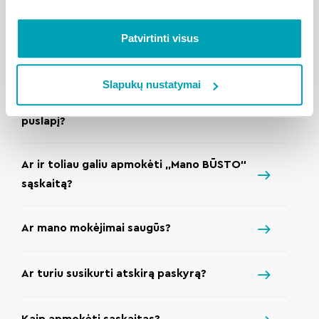
Patvirtinti visus
Kodėl nebematau įprasto BonoDomo
mokėjimo lango?
Slapukų nustatymai
Kodėl mane nukreipia į BonoDomo Pay
puslapį?
Ar ir toliau galiu apmokėti „Mano BŪSTO“
sąskaitą?
Ar mano mokėjimai saugūs?
Ar turiu susikurti atskirą paskyrą?