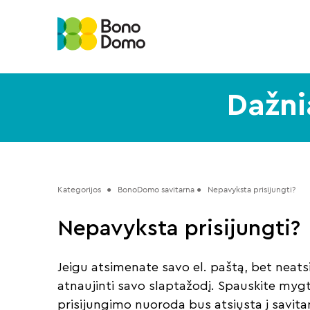
Dažni
Kategorijos
 ●   BonoDomo savitarna ●   
Nepavyksta prisijungti? 
Nepavyksta prisijungti?
Jeigu atsimenate savo el. paštą, bet neat
atnaujinti savo slaptažodį. Spauskite myg
prisijungimo nuoroda bus atsiųsta į savita