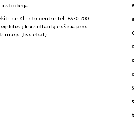
instrukcija.
B
ekite su Klientų centru tel. +370 700
eipkitės į konsultantą dešiniajame
G
ormoje (live chat).
K
S