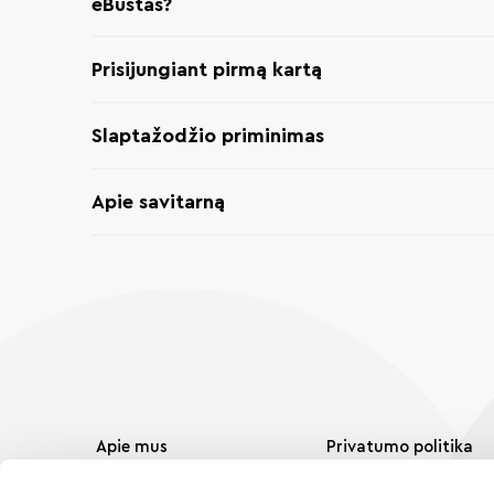
eBūstas?
Prisijungiant pirmą kartą
Slaptažodžio priminimas
Apie savitarną
Apie mus
Privatumo politika
Naujienos
Svetainės naudojimo