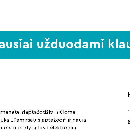
ausiai užduodami kla
simenate slaptažodžio, siūlome
tuką „Pamiršau slaptažodį“ ir nauja
rnoje nurodytą Jūsų elektroninį