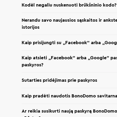
Kodėl negaliu nuskenuoti brūkšninio kodo?
Nerandu savo naujausios sąskaitos ir ankst
istorijos
Kaip prisijungti su „Facebook“ arba „Goo
Kaip atsieti „Facebook“ arba „Google“ p
paskyros?
Sutarties pridėjimas prie paskyros
Kaip pradėti naudotis BonoDomo savitarn
Ar reikia susikurti naują paskyrą BonoDomo,