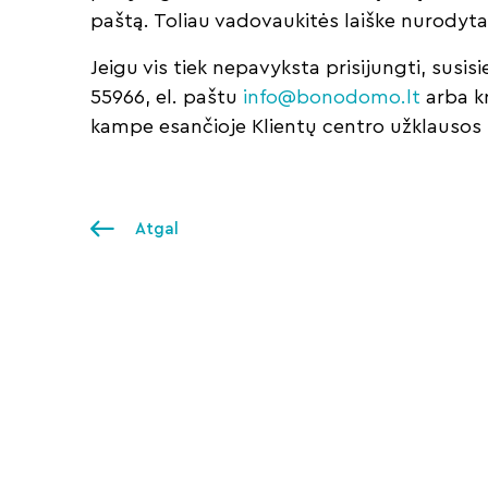
paštą. Toliau vadovaukitės laiške nurodyta 
Jeigu vis tiek nepavyksta prisijungti, susisi
55966, el. paštu
info@bonodomo.lt
arba kr
kampe esančioje Klientų centro užklausos f
Atgal