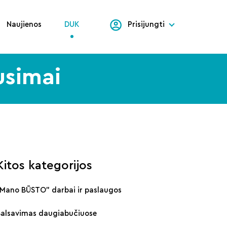
Naujienos
DUK
Prisijungti
usimai
Kitos kategorijos
„Mano BŪSTO" darbai ir paslaugos
Balsavimas daugiabučiuose