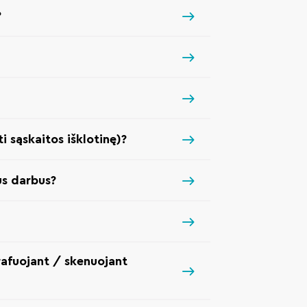
?
i sąskaitos išklotinę)?
us darbus?
afuojant / skenuojant