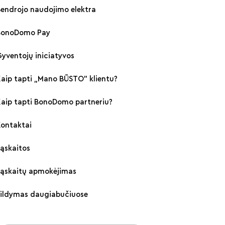
endrojo naudojimo elektra
BonoDomo Pay
yventojų iniciatyvos
aip tapti „Mano BŪSTO" klientu?
Kaip tapti BonoDomo partneriu?
Kontaktai
ąskaitos
Sąskaitų apmokėjimas
Šildymas daugiabučiuose