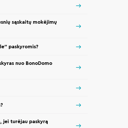
esnių sąskaitų mokėjimų
gle“ paskyromis?
askyras nuo BonoDomo
a?
 jei turėjau paskyrą