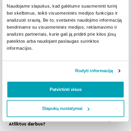
Naudojame slapukus, kad galėtume suasmeninti turinį
Kaip pakeisti sąskaitos gavimo būdą?
bei skelbimus, teikti visuomeninės medijos funkcijas ir
analizuoti srautą. Be to, svetainės naudojimo informaciją
bendriname su visuomeninės medijos, reklamavimo ir
Kaip atsieti, pašalinti iš savitarnos
analizės partneriais, kurie gali ją pridėti prie kitos jūsų
objektą?
pateiktos arba naudojant paslaugas surinktos
informacijos.
Kaip pridėti kitus objektus?
Rodyti informaciją
Kaip pakeisti mokėtiną sumą?
Patvirtinti visus
Kaip rasti sąskaitos detalizavimą
(atsidaryti sąskaitos išklotinę)?
Slapukų nustatymai
Kaip savitarnoje rasti Planuojamus /
Atliktus darbus?