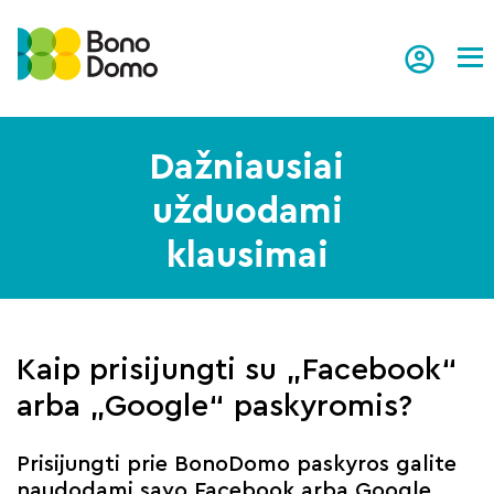
Tog
Dažniausiai
užduodami
klausimai
Kaip prisijungti su „Facebook“
arba „Google“ paskyromis?
Prisijungti prie BonoDomo paskyros galite
naudodami savo Facebook arba Google