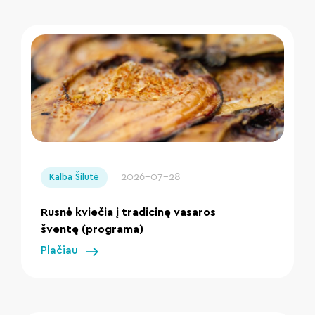
" loading="lazy"/>
2026-07-28
Kalba Šilutė
Rusnė kviečia į tradicinę vasaros
šventę (programa)
Plačiau