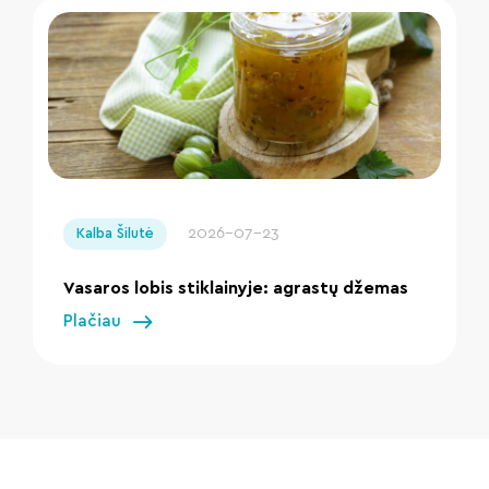
" loading="lazy"/>
2026-07-23
Kalba Šilutė
Vasaros lobis stiklainyje: agrastų džemas
Plačiau