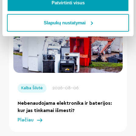
Patvirtinti visus
Susijusios naujienos
Slapukų nustatymai
" loading="lazy"/>
2026-08-06
Kalba Šilutė
Nebenaudojama elektronika ir baterijos:
kur jas tinkamai išmesti?
Plačiau