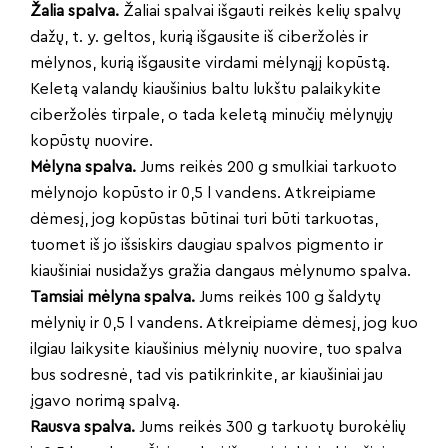
Žalia spalva.
Žaliai spalvai išgauti reikės kelių spalvų
dažų, t. y. geltos, kurią išgausite iš ciberžolės ir
mėlynos, kurią išgausite virdami mėlynąjį kopūstą.
Keletą valandų kiaušinius baltu lukštu palaikykite
ciberžolės tirpale, o tada keletą minučių mėlynųjų
kopūstų nuovire.
Mėlyna spalva.
Jums reikės 200 g smulkiai tarkuoto
mėlynojo kopūsto ir 0,5 l vandens. Atkreipiame
dėmesį, jog kopūstas būtinai turi būti tarkuotas,
tuomet iš jo išsiskirs daugiau spalvos pigmento ir
kiaušiniai nusidažys gražia dangaus mėlynumo spalva.
Tamsiai mėlyna spalva.
Jums reikės 100 g šaldytų
mėlynių ir 0,5 l vandens. Atkreipiame dėmesį, jog kuo
ilgiau laikysite kiaušinius mėlynių nuovire, tuo spalva
bus sodresnė, tad vis patikrinkite, ar kiaušiniai jau
įgavo norimą spalvą.
Rausva spalva.
Jums reikės 300 g tarkuotų burokėlių