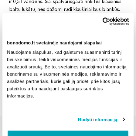
ir 0,5 l vandens. Šiai spalvai išgauti rinkitės kiaušinius
baltu lukštu, nes dažomi rudi kiaušiniai bus blankūs.
Šviesiai violetinė spalva.
Jums reikės 30 g kinrožių
arbatos ir 0,5 l vandens. Rinkdamiesi kiaušinius rudu
lukštu išgausite sodrią violetinę ar net melsvą spalvą,
o rinkdamiesi baltu – levandų.
bonodomo.lt svetainėje naudojami slapukai
Naudojame slapukus, kad galėtume suasmeninti turinį
bei skelbimus, teikti visuomeninės medijos funkcijas ir
Dalintis naujiena:
analizuoti srautą. Be to, svetainės naudojimo informaciją
bendriname su visuomeninės medijos, reklamavimo ir
analizės partneriais, kurie gali ją pridėti prie kitos jūsų
pateiktos arba naudojant paslaugas surinktos
Atgal
informacijos.
Rodyti informaciją