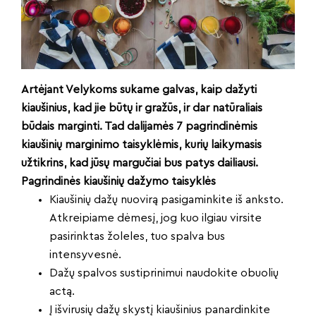
Artėjant Velykoms sukame galvas, kaip dažyti
kiaušinius, kad jie būtų ir gražūs, ir dar natūraliais
būdais marginti. Tad dalijamės 7 pagrindinėmis
kiaušinių marginimo taisyklėmis, kurių laikymasis
užtikrins, kad jūsų margučiai bus patys dailiausi.
Pagrindinės kiaušinių dažymo taisyklės
Kiaušinių dažų nuovirą pasigaminkite iš anksto.
Atkreipiame dėmesį, jog kuo ilgiau virsite
pasirinktas žoleles, tuo spalva bus
intensyvesnė.
Dažų spalvos sustiprinimui naudokite obuolių
actą.
Į išvirusių dažų skystį kiaušinius panardinkite