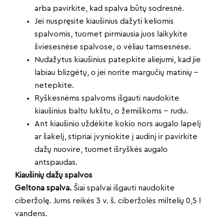
arba pavirkite, kad spalva būtų sodresnė.
Jei nuspręsite kiaušinius dažyti keliomis
spalvomis, tuomet pirmiausia juos laikykite
šviesesnėse spalvose, o vėliau tamsesnėse.
Nudažytus kiaušinius patepkite aliejumi, kad jie
labiau blizgėtų, o jei norite margučių matinių –
netepkite.
Ryškesnėms spalvoms išgauti naudokite
kiaušinius baltu lukštu, o žemiškoms – rudu.
Ant kiaušinio uždėkite kokio nors augalo lapelį
ar šakelį, stipriai įvyniokite į audinį ir pavirkite
dažų nuovire, tuomet išryškės augalo
antspaudas.
Kiaušinių dažų spalvos
Geltona spalva.
Šiai spalvai išgauti naudokite
ciberžolę. Jums reikės 3 v. š. ciberžolės miltelių 0,5 l
vandens.