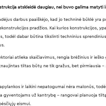
nstrukcija atskleidė daugiau, nei buvo galima matyti i
radėjus darbus paaiškėjo, kad jo techninė būklė yra p
rekonstrukcijos pradžios. Kai kurios konstrukcijos, ypa
s, todėl dabar būtina tikslinti techninius sprendiniu
us.
toriai atlieka skaičiavimus, rengia brėžinius ir ieško
aujintas tiltas būtų ne tik gražus, bet pirmiausia –
pylankos ir laikini nepatogumai nėra malonūs, todėl
a gyventojams už kantrybę – rangovai planuoja tiltą
pėsčiųjų eismui.