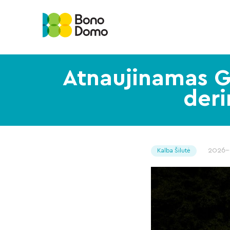
Atnaujinamas Ge
deri
2026
Kalba Šilutė