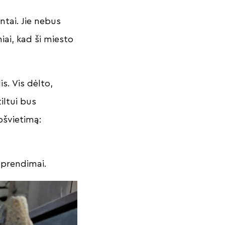
ntai. Jie nebus
iai, kad ši miesto
s. Vis dėlto,
iltui bus
apšvietimą:
i sprendimai.