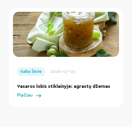
" loading="lazy"/>
2026-07-23
Kalba Šilutė
Vasaros lobis stiklainyje: agrastų džemas
Plačiau