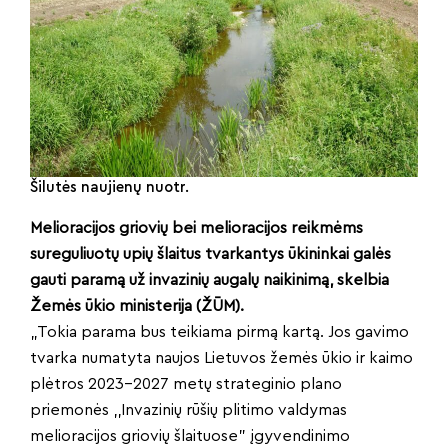
Šilutės naujienų nuotr.
Melioracijos griovių bei melioracijos reikmėms
sureguliuotų upių šlaitus tvarkantys ūkininkai galės
gauti paramą už invazinių augalų naikinimą, skelbia
Žemės ūkio ministerija (ŽŪM).
„Tokia parama bus teikiama pirmą kartą. Jos gavimo
tvarka numatyta naujos Lietuvos žemės ūkio ir kaimo
plėtros 2023–2027 metų strateginio plano
priemonės ,,Invazinių rūšių plitimo valdymas
melioracijos griovių šlaituose” įgyvendinimo