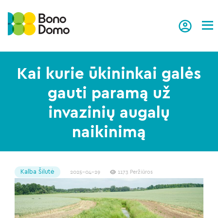
Tog
Kai kurie ūkininkai galės
gauti paramą už
invazinių augalų
naikinimą
Kalba Šilutė
2025-04-29
1173 Peržiūros