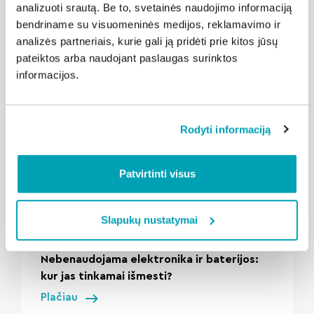
analizuoti srautą. Be to, svetainės naudojimo informaciją
bendriname su visuomeninės medijos, reklamavimo ir
Susijusios naujienos
analizės partneriais, kurie gali ją pridėti prie kitos jūsų
pateiktos arba naudojant paslaugas surinktos
informacijos.
Rodyti informaciją
Patvirtinti visus
" loading="lazy"/>
Slapukų nustatymai
2026-08-06
Kalba Šilutė
Nebenaudojama elektronika ir baterijos:
kur jas tinkamai išmesti?
Plačiau