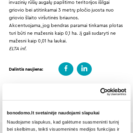
invazinių rūšių augalų paplitimo teritorijos išilgai
griovio bei atitinkamai 3 metrų pločio juosta nuo
griovio šlaito viršutinės briaunos.
Akcentuojama, jog bendras paramai tinkamas plotas
turi būti ne mažesnis kaip 0,1 ha. Jį gali sudaryti ne
mažesni kaip 0,01 ha laukai.
ELTA inf.
Dalintis naujiena:
Atgal
bonodomo.lt svetainėje naudojami slapukai
Naudojame slapukus, kad galėtume suasmeninti turinį
bei skelbimus, teikti visuomeninės medijos funkcijas ir