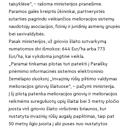
taisyklėse”, – rašoma ministerijos pranešime.
Paramos galės kreiptis ūkininkai, partnerystės
sutarties pagrindu veikiančios melioracijos sistemų
naudotojų asociacijos, fizinių ir juridinių asmenų grupės
bei savivaldybės.
Pasak ministerijos, už griovio šlaito sutvarkymą
numatomos dvi išmokos: 644 Eur/ha arba 773
Eur/ha, kai vykdoma jungtinė veikla.
„Paramai tinkamas plotas turi patekti į Paraiškų
priėmimo informacinės sistemos elektroninio
žemėlapio sluoksnį „Invazinių rūšių plitimo valdymas
melioracijos griovių šlaituose“, – pažymi ministerija.
Į šį plotą patenka melioracijos griovių ir melioracijos
reikmėms sureguliuotų upių šlaitai bei 3 metrų pločio
juosta virš griovio šlaito viršutinės briaunos, kur
nustatyta invazinių rūšių augalų paplitimas, taip pat
50 metrų ilgio juosta į abi puses nuo nustatytos