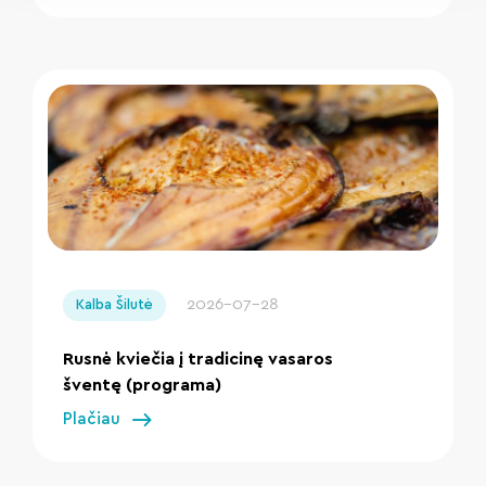
" loading="lazy"/>
2026-07-28
Kalba Šilutė
Rusnė kviečia į tradicinę vasaros
šventę (programa)
Plačiau