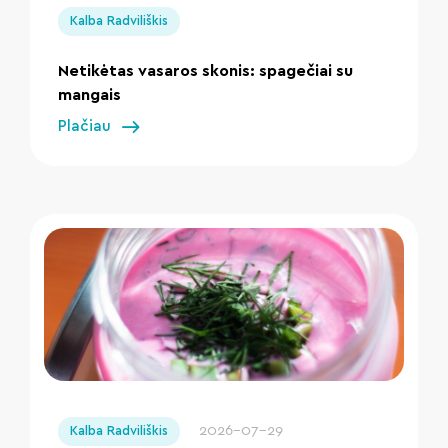
Kalba Radviliškis
Netikėtas vasaros skonis: spagečiai su
mangais
Plačiau
" loading="lazy"/>
2026-07-29
Kalba Radviliškis