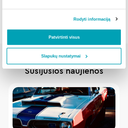
Atgal
Rodyti informaciją
Patvirtinti visus
Slapukų nustatymai
Susijusios naujienos