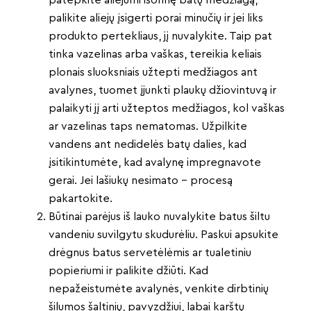
patepkite aliejumi išorinę batų medžiagą,
palikite aliejų įsigerti porai minučių ir jei liks
produkto pertekliaus, jį nuvalykite. Taip pat
tinka vazelinas arba vaškas, tereikia keliais
plonais sluoksniais užtepti medžiagos ant
avalynes, tuomet įjunkti plaukų džiovintuvą ir
palaikyti jį arti užteptos medžiagos, kol vaškas
ar vazelinas taps nematomas. Užpilkite
vandens ant nedidelės batų dalies, kad
įsitikintumėte, kad avalynę impregnavote
gerai. Jei lašiukų nesimato – procesą
pakartokite.
Būtinai parėjus iš lauko nuvalykite batus šiltu
vandeniu suvilgytu skudurėliu. Paskui apsukite
drėgnus batus servetėlėmis ar tualetiniu
popieriumi ir palikite džiūti. Kad
nepažeistumėte avalynės, venkite dirbtinių
šilumos šaltinių, pavyzdžiui, labai karštų