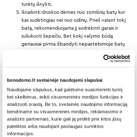
turėtų išnykti.
Išnaikinti druskos dėmes nuo zomšinių batų kur
kas sudėtingiau nei nuo odinių. Prieš valant tokį
batą, rekomenduojama jį sudrėkinti garais ir
sušukuoti šepečiu. Bet kokį valymo būdą
geriausiai pirma išbandyti nepastebimoje batų
vietoje, kad įsitikintumėte, jog oda nepraras
savo išvaizdos. Jiems padės amoniako spiritinis
tirpalas – patrinkite juo suteptas vietas, paskui
ten užberkite manų kruopų. Kruopos sutrauks į
bonodomo.lt svetainėje naudojami slapukai
save druską, ir jūsų avalynė vėl taps švari.
Naudojame slapukus, kad galėtume suasmeninti turinį
Taip pat galima naudoti muilo vandens tirpalą.
bei skelbimus, teikti visuomeninės medijos funkcijas ir
Užtepkite jį ant dėmių, leiskite gerai išdžiūti ir
analizuoti srautą. Be to, svetainės naudojimo informaciją
gerai iššukuokite.
bendriname su visuomeninės medijos, reklamavimo ir
analizės partneriais, kurie gali ją pridėti prie kitos jūsų
pateiktos arba naudojant paslaugas surinktos
Dalintis naujiena:
informacijos.