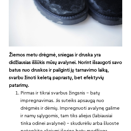
Žiemos metu drėgmė, sniegas ir druska yra
didžiausias iššūkis mūsų avalynei. Norint išsaugoti savo
batus nuo druskos ir pailginti jų tarnavimo laiką,
svarbu žinoti keletą paprastų, bet efektyvių
patarimų.
Pirmas ir tikrai svarbus žingsnis – batų
impregnavimas. Jis suteiks apsaugą nuo
drėgmės ir dėmių. Impregnuoti avalynę galime
ir namų sąlygomis, tam tiks aliejus (labiausiai
tinka odinei avalynei) – skudurėliu arba šluoste