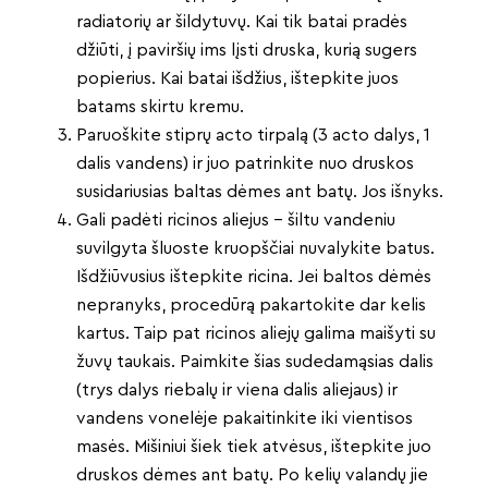
radiatorių ar šildytuvų. Kai tik batai pradės
džiūti, į paviršių ims lįsti druska, kurią sugers
popierius. Kai batai išdžius, ištepkite juos
batams skirtu kremu.
Paruoškite stiprų acto tirpalą (3 acto dalys, 1
dalis vandens) ir juo patrinkite nuo druskos
susidariusias baltas dėmes ant batų. Jos išnyks.
Gali padėti ricinos aliejus – šiltu vandeniu
suvilgyta šluoste kruopščiai nuvalykite batus.
Išdžiūvusius ištepkite ricina. Jei baltos dėmės
nepranyks, procedūrą pakartokite dar kelis
kartus. Taip pat ricinos aliejų galima maišyti su
žuvų taukais. Paimkite šias sudedamąsias dalis
(trys dalys riebalų ir viena dalis aliejaus) ir
vandens vonelėje pakaitinkite iki vientisos
masės. Mišiniui šiek tiek atvėsus, ištepkite juo
druskos dėmes ant batų. Po kelių valandų jie