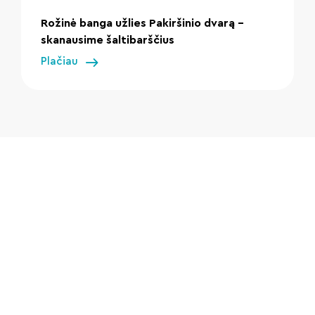
Rožinė banga užlies Pakiršinio dvarą –
skanausime šaltibarščius
Plačiau