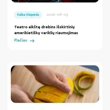
" loading="lazy"/>
2026-08-03
Kalba Klaipėda
Teatro aikštę drebins išskirtinių
amerikietiškų variklių riaumojimas
Plačiau
" loading="lazy"/>