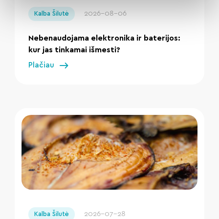
2026-08-06
Kalba Šilutė
Nebenaudojama elektronika ir baterijos:
kur jas tinkamai išmesti?
Plačiau
" loading="lazy"/>
2026-07-28
Kalba Šilutė