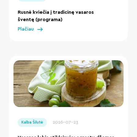
Rusnė kviečia į tradicinę vasaros
šventę (programa)
Plačiau
" loading="lazy"/>
2026-07-23
Kalba Šilutė