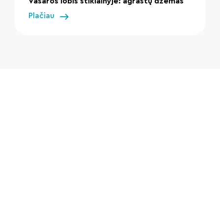
Vasaros lobis stiklainyje: agrastų džemas
Plačiau