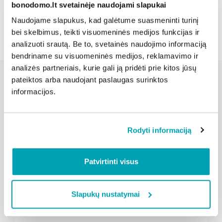
bonodomo.lt svetainėje naudojami slapukai
Atgal
Naudojame slapukus, kad galėtume suasmeninti turinį
bei skelbimus, teikti visuomeninės medijos funkcijas ir
analizuoti srautą. Be to, svetainės naudojimo informaciją
bendriname su visuomeninės medijos, reklamavimo ir
analizės partneriais, kurie gali ją pridėti prie kitos jūsų
pateiktos arba naudojant paslaugas surinktos
informacijos.
Susijusios naujienos
Rodyti informaciją
Patvirtinti visus
Slapukų nustatymai
" loading="lazy"/>