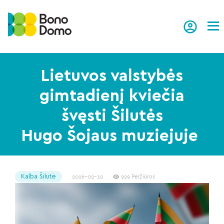
Tog
Lietuvos valstybės
gimtadienį kviečia
švęsti Šilutės
Hugo Šojaus muziejuje
Kalba Šilutė
2026-02-10
929 Peržiūros