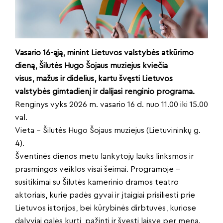
Vasario 16-ąją, minint Lietuvos valstybės atkūrimo
dieną, Šilutės Hugo Šojaus muziejus kviečia
visus, mažus ir didelius, kartu švęsti Lietuvos
valstybės gimtadienį ir dalijasi renginio programa.
Renginys vyks 2026 m. vasario 16 d. nuo 11.00 iki 15.00
val.
Vieta – Šilutės Hugo Šojaus muziejus (Lietuvininkų g.
4).
Šventinės dienos metu lankytojų lauks linksmos ir
prasmingos veiklos visai šeimai. Programoje –
susitikimai su Šilutės kamerinio dramos teatro
aktoriais, kurie padės gyvai ir įtaigiai prisiliesti prie
Lietuvos istorijos, bei kūrybinės dirbtuvės, kuriose
dalyviai galės kurti, pažinti ir švęsti laisvę per meną.