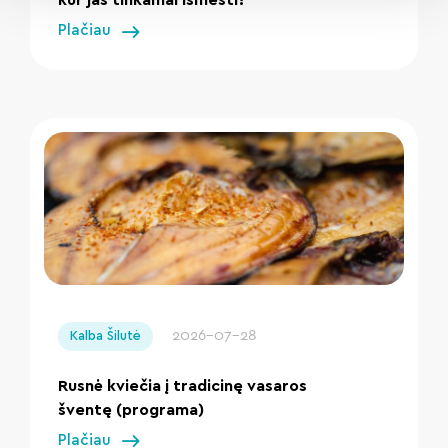
Plačiau
" loading="lazy"/>
2026-07-28
Kalba Šilutė
Rusnė kviečia į tradicinę vasaros
šventę (programa)
Plačiau