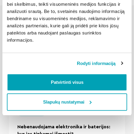
bei skelbimus, teikti visuomeninės medijos funkcijas ir
analizuoti srautą. Be to, svetainės naudojimo informaciją
bendriname su visuomeninės medijos, reklamavimo ir
analizės partneriais, kurie gali ją pridėti prie kitos jūsų
Susijusios naujienos
pateiktos arba naudojant paslaugas surinktos
informacijos.
Rodyti informaciją
Patvirtinti visus
" loading="lazy"/>
Slapukų nustatymai
2026-08-06
Kalba Šilutė
Nebenaudojama elektronika ir baterijos:
kur jas tinkamai išmesti?