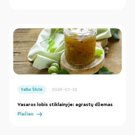
" loading="lazy"/>
2026-07-23
Kalba Šilutė
Vasaros lobis stiklainyje: agrastų džemas
Plačiau