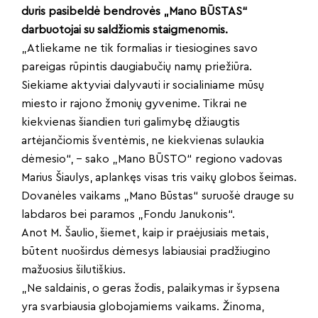
duris pasibeldė bendrovės „Mano BŪSTAS“
darbuotojai su saldžiomis staigmenomis.
„Atliekame ne tik formalias ir tiesiogines savo
pareigas rūpintis daugiabučių namų priežiūra.
Siekiame aktyviai dalyvauti ir socialiniame mūsų
miesto ir rajono žmonių gyvenime. Tikrai ne
kiekvienas šiandien turi galimybę džiaugtis
artėjančiomis šventėmis, ne kiekvienas sulaukia
dėmesio“, – sako „Mano BŪSTO“ regiono vadovas
Marius Šiaulys, aplankęs visas tris vaikų globos šeimas.
Dovanėles vaikams „Mano Būstas“ suruošė drauge su
labdaros bei paramos „Fondu Janukonis“.
Anot M. Šaulio, šiemet, kaip ir praėjusiais metais,
būtent nuoširdus dėmesys labiausiai pradžiugino
mažuosius šilutiškius.
„Ne saldainis, o geras žodis, palaikymas ir šypsena
yra svarbiausia globojamiems vaikams. Žinoma,