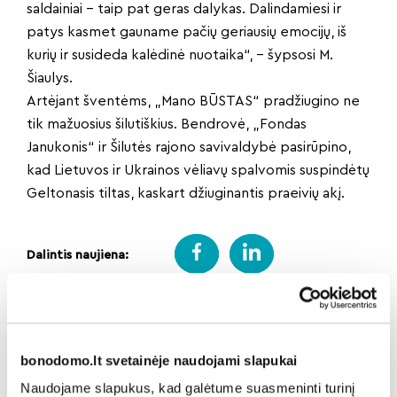
saldainiai – taip pat geras dalykas. Dalindamiesi ir
patys kasmet gauname pačių geriausių emocijų, iš
kurių ir susideda kalėdinė nuotaika“, – šypsosi M.
Šiaulys.
Artėjant šventėms, „Mano BŪSTAS“ pradžiugino ne
tik mažuosius šilutiškius. Bendrovė, „Fondas
Janukonis“ ir Šilutės rajono savivaldybė pasirūpino,
kad Lietuvos ir Ukrainos vėliavų spalvomis suspindėtų
Geltonasis tiltas, kaskart džiuginantis praeivių akį.
Dalintis naujiena:
Atgal
bonodomo.lt svetainėje naudojami slapukai
Naudojame slapukus, kad galėtume suasmeninti turinį