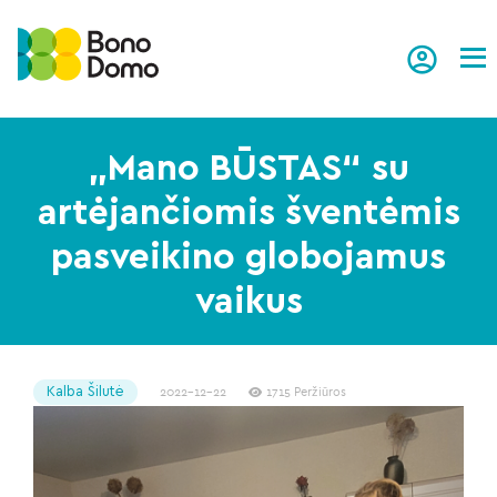
Tog
„Mano BŪSTAS“ su
artėjančiomis šventėmis
pasveikino globojamus
vaikus
Kalba Šilutė
2022-12-22
1715 Peržiūros