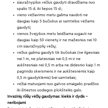
siauražnyplius vėžius gaudyti draudžiama nuo
spalio 15 d. iki liepos 15 d.;
vieno vėžiavimo metu galima naudoti ne
daugiau kaip 5 bučiukus ar samtelius vėžiams
gaudyti;
vienos žvejybos metu leidžiama sugauti ne
daugiau kaip 50 vienetų ir ne mažesnius nei 10
cm siauražnyplių vėžių;
vėžius galima gaudyti tik bučiukais (ne ilgesniais
nei 1 m, ne platesniais nei 0,5 m ir ne
aukštesniais nei 0,5 m arba ne didesnio kaip 1 m
pagrindo skersmens ir ne aukštesnėmis kaip
0,5 m gaudyklėmis) bei samteliais;
vėžiai matuojami nuo galvos smaigalio pradžios
iki ištiestos uodegos plokštelės galo.
Invazinių rūšių vėžių gaudymas: kiekis ir dydis –
neribojami