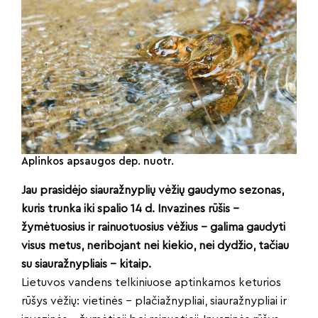
Aplinkos apsaugos dep. nuotr.
Jau prasidėjo siauražnyplių vėžių gaudymo sezonas,
kuris trunka iki spalio 14 d. Invazines rūšis –
žymėtuosius ir rainuotuosius vėžius – galima gaudyti
visus metus, neribojant nei kiekio, nei dydžio, tačiau
su siauražnypliais – kitaip.
Lietuvos vandens telkiniuose aptinkamos keturios
rūšys vėžių: vietinės – plačiažnypliai, siauražnypliai ir