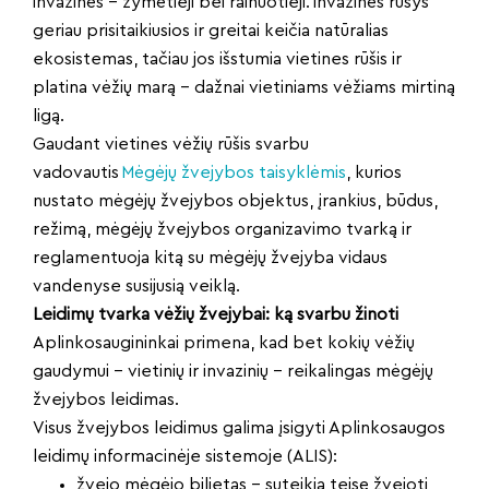
invazinės – žymėtieji bei rainuotieji. Invazinės rūšys
geriau prisitaikiusios ir greitai keičia natūralias
ekosistemas, tačiau jos išstumia vietines rūšis ir
platina vėžių marą – dažnai vietiniams vėžiams mirtiną
ligą.
Gaudant vietines vėžių rūšis svarbu
vadovautis
Mėgėjų žvejybos taisyklėmis
, kurios
nustato mėgėjų žvejybos objektus, įrankius, būdus,
režimą, mėgėjų žvejybos organizavimo tvarką ir
reglamentuoja kitą su mėgėjų žvejyba vidaus
vandenyse susijusią veiklą.
Leidimų tvarka vėžių žvejybai: ką svarbu žinoti
Aplinkosaugininkai primena, kad bet kokių vėžių
gaudymui – vietinių ir invazinių – reikalingas mėgėjų
žvejybos leidimas.
Visus žvejybos leidimus galima įsigyti Aplinkosaugos
leidimų informacinėje sistemoje (ALIS):
žvejo mėgėjo bilietas – suteikia teisę žvejoti