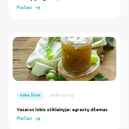
Plačiau
" loading="lazy"/>
2026-07-23
Kalba Šilutė
Vasaros lobis stiklainyje: agrastų džemas
Plačiau