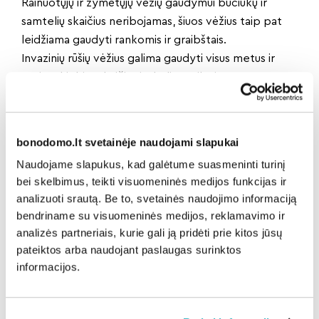
Rainuotųjų ir žymėtųjų vėžių gaudymui bučiukų ir
samtelių skaičius neribojamas, šiuos vėžius taip pat
leidžiama gaudyti rankomis ir graibštais.
Invazinių rūšių vėžius galima gaudyti visus metus ir
norimą kiekį – skaičius ir dydis neribojamas.
Jei invazinių vėžių žvejybos metu sugaunami
plačiažnypliai ar siauražnypliai vėžiai, jie turi būti
nedelsiant paleisti į tą patį vandens telkinį.
bonodomo.lt svetainėje naudojami slapukai
Kaip atpažinti skirtingas vėžių rūšis?
Naudojame slapukus, kad galėtume suasmeninti turinį
Plačiažnypliai vėžiai užauga iki 20 cm. Ant žnyplių turi
bei skelbimus, teikti visuomeninės medijos funkcijas ir
dantelius – tai vienas išskirtinių bruožų. Pagavę ir
analizuoti srautą. Be to, svetainės naudojimo informaciją
apvertę vėžį pamatysite, kad žnyplių spalva
bendriname su visuomeninės medijos, reklamavimo ir
raudona, bet atspalvis gali šiek tiek skirtis. Patinėliai
analizės partneriais, kurie gali ją pridėti prie kitos jūsų
šiek tiek stambesni už pateles. Patinėliai subręsta 3,
pateiktos arba naudojant paslaugas surinktos
patelės 4 metų. Patelė išleidžia 20–200 ikrelių.
informacijos.
Gyvena apie 10 metų.
Siauražnyplius vėžius galima atskirti pagal baltą ar
labai šviesią kūno apačią ir pagal siauras žnyples.