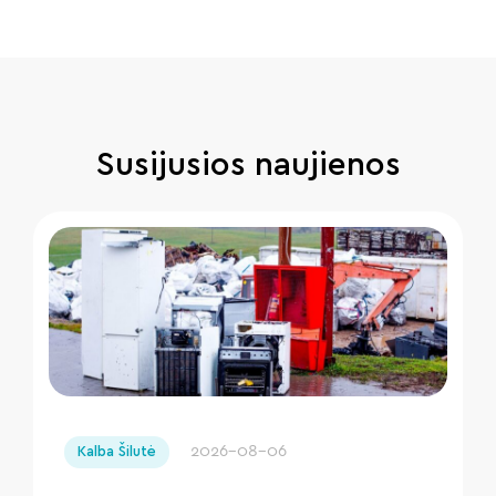
Susijusios naujienos
" loading="lazy"/>
2026-08-06
Kalba Šilutė