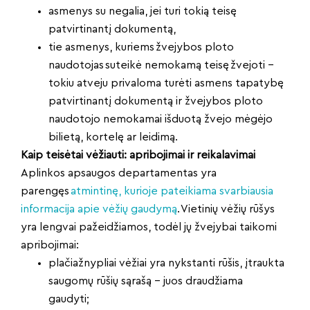
asmenys su negalia, jei turi tokią teisę
patvirtinantį dokumentą,
tie asmenys, kuriems žvejybos ploto
naudotojas suteikė nemokamą teisę žvejoti –
tokiu atveju privaloma turėti asmens tapatybę
patvirtinantį dokumentą ir žvejybos ploto
naudotojo nemokamai išduotą žvejo mėgėjo
bilietą, kortelę ar leidimą.
Kaip teisėtai vėžiauti: apribojimai ir reikalavimai
Aplinkos apsaugos departamentas yra
parengęs
atmintinę, kurioje pateikiama svarbiausia
informacija apie vėžių gaudymą
. Vietinių vėžių rūšys
yra lengvai pažeidžiamos, todėl jų žvejybai taikomi
apribojimai:
plačiažnypliai vėžiai yra nykstanti rūšis, įtraukta
saugomų rūšių sąrašą – juos draudžiama
gaudyti;