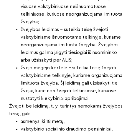
visuose valstybiniuose neišnuomotuose
telkiniuose, kuriuose neorganizuojama limituota
žvejyba;
žvejybos leidimas – suteikia teisę žvejoti
valstybiniame išnuomotame telkinyje, kuriame
neorganizuojama limituota žvejyba. Žvejybos
leidimus galima įsigyti tiesiogiai iš nuomininko
arba užsisakyti per ALIS;
žvejo mėgėjo kortelė – suteikia teisę žvejoti
valstybiniame telkinyje, kuriame organizuojama
limituota žvejyba. Šį leidimą gali užsisakyti tie
žvejai, kurie nori žvejoti telkiniuose, kuriuose
nustatyti kiekybiniai apribojimai.
Žvejoti be leidimų, t. y. turintys nemokamą žvejybos
teisę, gali:
asmenys iki 18 metų,
valstybinio socialinio draudimo pensininkai,