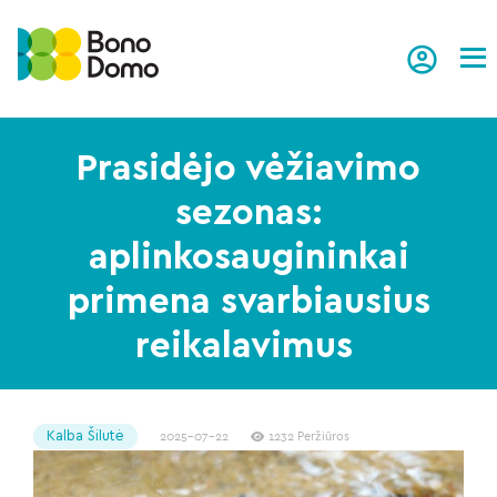
Tog
Prasidėjo vėžiavimo
sezonas:
aplinkosaugininkai
primena svarbiausius
reikalavimus
Kalba Šilutė
2025-07-22
1232 Peržiūros