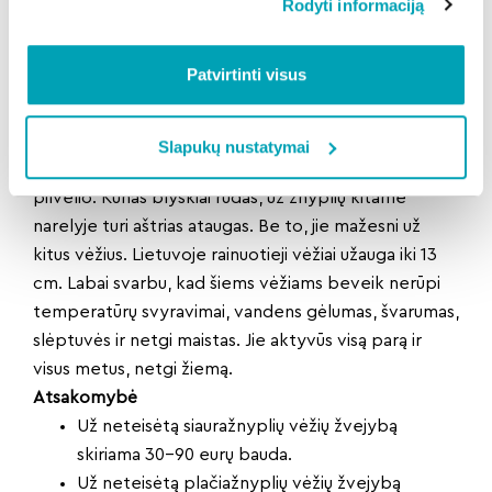
Rodyti informaciją
Kūno viršus – gelsvai žalias.
Žymėtieji vėžiai turi baltą dėmę ant žnyplių. Jų kiauto
Patvirtinti visus
viršus ryškiai rudas, apačia raudona, pats kiautas
lygus. Žymėtieji vėžiai gali gyventi dideliame gylyje,
slepiasi po akmenimis ar dumble.
Slapukų nustatymai
Rainuotieji vėžiai yra su tamsiai raudonais dryžiais ant
pilvelio. Kūnas blyškiai rudas, už žnyplių kitame
narelyje turi aštrias ataugas. Be to, jie mažesni už
kitus vėžius. Lietuvoje rainuotieji vėžiai užauga iki 13
cm. Labai svarbu, kad šiems vėžiams beveik nerūpi
temperatūrų svyravimai, vandens gėlumas, švarumas,
slėptuvės ir netgi maistas. Jie aktyvūs visą parą ir
visus metus, netgi žiemą.
Atsakomybė
Už neteisėtą siauražnyplių vėžių žvejybą
skiriama 30–90 eurų bauda.
Už neteisėtą plačiažnyplių vėžių žvejybą