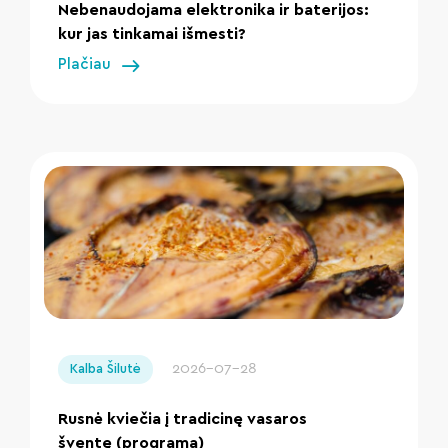
Nebenaudojama elektronika ir baterijos:
kur jas tinkamai išmesti?
Plačiau
" loading="lazy"/>
2026-07-28
Kalba Šilutė
Rusnė kviečia į tradicinę vasaros
šventę (programa)