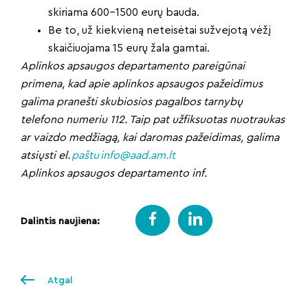
skiriama 600–1500 eurų bauda.
Be to, už kiekvieną neteisėtai sužvejotą vėžį
skaičiuojama 15 eurų žala gamtai.
Aplinkos apsaugos departamento pareigūnai
primena, kad apie aplinkos apsaugos pažeidimus
galima pranešti skubiosios pagalbos tarnybų
telefono numeriu 112. Taip pat užfiksuotas nuotraukas
ar vaizdo medžiagą, kai daromas pažeidimas, galima
atsiųsti el.
paštu
info@aad.am.lt
Aplinkos apsaugos departamento inf.
Dalintis naujiena:
Atgal