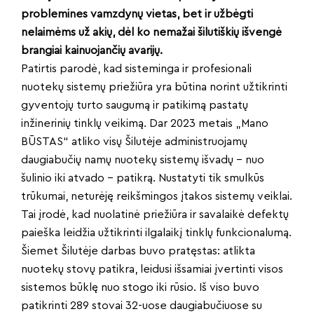
problemines vamzdynų vietas, bet ir užbėgti
nelaimėms už akių, dėl ko nemažai šilutiškių išvengė
brangiai kainuojančių avarijų.
Patirtis parodė, kad sisteminga ir profesionali
nuotekų sistemų priežiūra yra būtina norint užtikrinti
gyventojų turto saugumą ir patikimą pastatų
inžinerinių tinklų veikimą. Dar 2023 metais „Mano
BŪSTAS“ atliko visų Šilutėje administruojamų
daugiabučių namų nuotekų sistemų išvadų – nuo
šulinio iki atvado – patikrą. Nustatyti tik smulkūs
trūkumai, neturėję reikšmingos įtakos sistemų veiklai.
Tai įrodė, kad nuolatinė priežiūra ir savalaikė defektų
paieška leidžia užtikrinti ilgalaikį tinklų funkcionalumą.
Šiemet Šilutėje darbas buvo pratęstas: atlikta
nuotekų stovų patikra, leidusi išsamiai įvertinti visos
sistemos būklę nuo stogo iki rūsio. Iš viso buvo
patikrinti 289 stovai 32-uose daugiabučiuose su