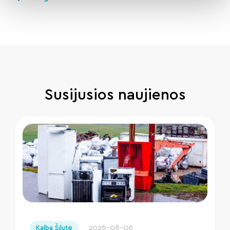
Susijusios naujienos
" loading="lazy"/>
2026-08-06
Kalba Šilutė