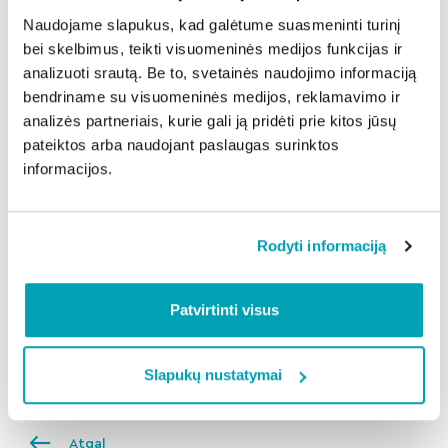
leidžia ne tik laiku aptikti problemas, bet ir žymiai
Naudojame slapukus, kad galėtume suasmeninti turinį
sumažinti avarijų riziką, išvengti brangiai kainuojančių
bei skelbimus, teikti visuomeninės medijos funkcijas ir
nuostolių ir užtikrinti gyventojų komfortą. Investicija į
analizuoti srautą. Be to, svetainės naudojimo informaciją
patikrą yra dešimtis kartų mažesnė nei galimos žalos
bendriname su visuomeninės medijos, reklamavimo ir
išlaidos po avarijų. Todėl laiku atlikta patikra čia yra
analizės partneriais, kurie gali ją pridėti prie kitos jūsų
ypatingai svarbi“, – prevencinių darbų svarbą
pateiktos arba naudojant paslaugas surinktos
akcentavo S. Krūminis.
informacijos.
„Mūsų tikslas – ne tik reaguoti į problemas, kai jos jau
įvyksta, bet ir jų išvengti. Sklandžiai veikiančios
nuotekų sistemos reiškia mažiau avarijų, mažiau
Rodyti informaciją
streso gyventojams ir saugesnę gyvenamąją
aplinką“, – pabrėžia S. Krūminis.
Patvirtinti visus
Dalintis naujiena:
Slapukų nustatymai
Atgal