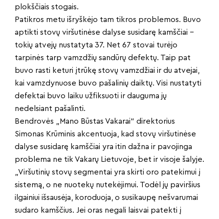
plokščiais stogais.
Patikros metu išryškėjo tam tikros problemos. Buvo
aptikti stovų viršutinėse dalyse susidarę kamščiai –
tokių atvejų nustatyta 37. Net 67 stovai turėjo
tarpinės tarp vamzdžių sandūrų defektų. Taip pat
buvo rasti keturi įtrūkę stovų vamzdžiai ir du atvejai,
kai vamzdynuose buvo pašalinių daiktų. Visi nustatyti
defektai buvo laiku užfiksuoti ir dauguma jų
nedelsiant pašalinti.
Bendrovės „Mano Būstas Vakarai“ direktorius
Simonas Krūminis akcentuoja, kad stovų viršutinėse
dalyse susidarę kamščiai yra itin dažna ir pavojinga
problema ne tik Vakarų Lietuvoje, bet ir visoje šalyje.
„Viršutinių stovų segmentai yra skirti oro patekimui į
sistemą, o ne nuotekų nutekėjimui. Todėl jų paviršius
ilgainiui išsausėja, koroduoja, o susikaupę nešvarumai
sudaro kamščius. Jei oras negali laisvai patekti į