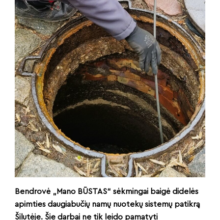
Bendrovė „Mano BŪSTAS“ sėkmingai baigė didelės
apimties daugiabučių namų nuotekų sistemų patikrą
Šilutėje. Šie darbai ne tik leido pamatyti