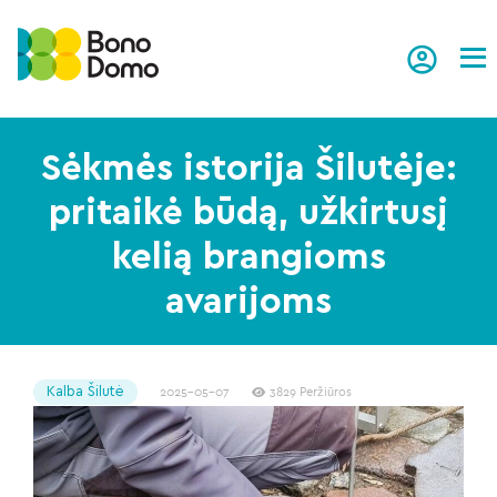
Tog
Sėkmės istorija Šilutėje:
pritaikė būdą, užkirtusį
kelią brangioms
avarijoms
Kalba Šilutė
2025-05-07
3829 Peržiūros