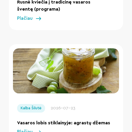
Rusnė kviečia į tradicinę vasaros
šventę (programa)
Plačiau
" loading="lazy"/>
2026-07-23
Kalba Šilutė
Vasaros lobis stiklainyje: agrastų džemas
Plačiau