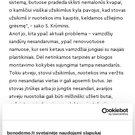
sistemą, butuose pradeda sklisti nemalonūs kvapai,
o kamščiui visiškai užsikimšus kyla pavojus, kad stovas
užsikimš ir nuotekos ims kauptis, keldamos užliejimo
grėsmę“, – sako S. Krūminis.
Anot jo, kita ypač aktuali problema – vamzdžių
sandūrų nesandarumas, ypač renovuotuose
namuose, kur seni ketaus vamzdžiai jungiasi su naujais
plastikiniais. Dėl netinkamos tarpinės ar blogos
montavimo kokybės sujungimai tampa nesandarūs.
Tokiu atveju, stovui užsikimšus, nuotekos ima veržtis
pro nesandarias vietas ir gali apsemti butus. Jei
stovas įtrūkęs arba jo jungtis nesandari, avarijos
atveju nuostoliai gali būti milžiniški: užlieti butai,
pažeistos grindys, sienos, elektros instaliacija.
Prevencinė stovų patikra leidžia tokių situacijų
išvengti.
„Šilutės pavyzdys parodė, kad sisteminga priežiūra
bonodomo.lt svetainėje naudojami slapukai