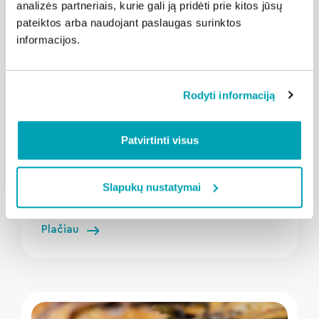
analizės partneriais, kurie gali ją pridėti prie kitos jūsų
pateiktos arba naudojant paslaugas surinktos
informacijos.
Rodyti informaciją
" loading="lazy"/>
Patvirtinti visus
2026-08-06
Kalba Šilutė
Slapukų nustatymai
Nebenaudojama elektronika ir baterijos:
kur jas tinkamai išmesti?
Plačiau