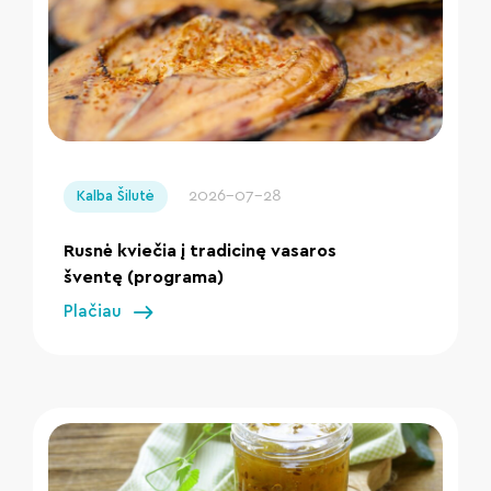
" loading="lazy"/>
2026-07-28
Kalba Šilutė
Rusnė kviečia į tradicinę vasaros
šventę (programa)
Plačiau