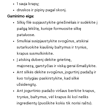
1 sauja krapų;
druskos ir pipirų pagal skonį.
Gaminimo eiga:
Silkių filė supjaustykite griežinėliais ir sudėkite į
pailgą lėkštę, kurioje formuosite silkę
pataluose.
Smulkiai susipjaustykite svogūnus, atskirai
sutarkuokite kiaušinių baltymus ir trynius,
krapus susmulkinkite.
Į atskirą dubenį dėkite grietinę,
majonezą, garstyčias ir viską gerai išmaišykite.
Ant silkės dėkite svogūnus, jogurtinį padažą ir
kuo tolygiau paskirstykite, kad silkė
užsidengtų.
Ant jogurtinio padažo viršaus berkite krapus,
trynius, baltymus, vėl krapus iki kol neliks
ingredientų (puoškite kokiu tik norisi raštu).