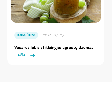
" loading="lazy"/>
2026-07-23
Kalba Šilutė
Vasaros lobis stiklainyje: agrastų džemas
Plačiau