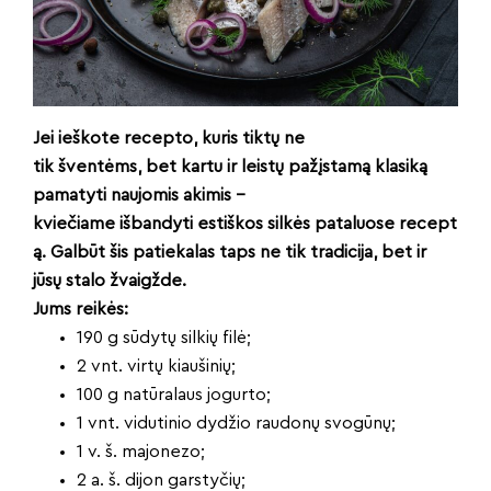
Jei ieškote recepto, kuris tiktų ne
tik šventėms, bet kartu ir leistų pažįstamą klasiką
pamatyti naujomis akimis –
kviečiame išbandyti estiškos silkės pataluose recept
ą. Galbūt šis patiekalas taps ne tik tradicija, bet ir
jūsų stalo žvaigžde.
Jums reikės:
190 g sūdytų silkių filė;
2 vnt. virtų kiaušinių;
100 g natūralaus jogurto;
1 vnt. vidutinio dydžio raudonų svogūnų;
1 v. š. majonezo;
2 a. š. dijon garstyčių;