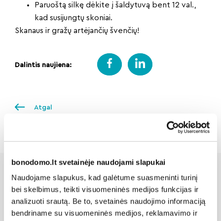
Paruoštą silkę dėkite į šaldytuvą bent 12 val.,
kad susijungtų skoniai.
Skanaus ir gražų artėjančių švenčių!
Dalintis naujiena:
Atgal
bonodomo.lt svetainėje naudojami slapukai
Naudojame slapukus, kad galėtume suasmeninti turinį
bei skelbimus, teikti visuomeninės medijos funkcijas ir
Susijusios naujienos
analizuoti srautą. Be to, svetainės naudojimo informaciją
bendriname su visuomeninės medijos, reklamavimo ir