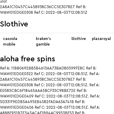
slot
2A8A1C10457C4458938C36CC5E3078E7 Ref B:
WAW01EDGE0308 Ref C: 2022-08-03T12:08:51Z
Slothive
casoola
kraken’s
Slothive
plazaroyal
mobile
gamble
aloha free spins
Ref A: 11BB0692BB5B4613AA73BAD80599FE8C Ref B:
WAW01EDGE0322 Ref C: 2022-08-03T12:08:51Z. Ref A:
2A8A1C10457C4458938C36CC5E3078E7 Ref B:
WAW01EDGE0308 Ref C: 2022-08-03T12:08:51Z. Ref A:
E0585CBC6F18465AAA5BCF35C98BE72E Ref B:
WAW01EDGE0409 Ref C: 2022-08-03T12:08:51Z. Ref A:
5D331F9EDB5A495E84582FADA63A741B Ref B:
WAW01EDGE0406 Ref C: 2022-08-03T12:08:51Z. Ref A:
A888F951B7E545ACAF1B94AC9953BF53 Ref B: