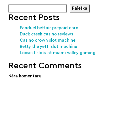
Paieška
Recent Posts
Fanduel betfair prepaid card
Duck creek casino reviews
Casino crown slot machine
Betty the yetti slot machine
Loosest slots at miami valley gaming
Recent Comments
Nėra komentarų.