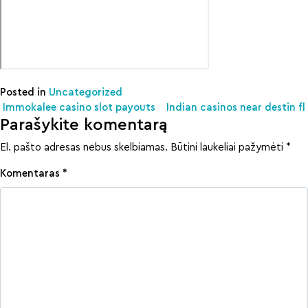
Posted in
Uncategorized
Post navigation
Immokalee casino slot payouts
Indian casinos near destin fl
Parašykite komentarą
El. pašto adresas nebus skelbiamas.
Būtini laukeliai pažymėti
*
Komentaras
*