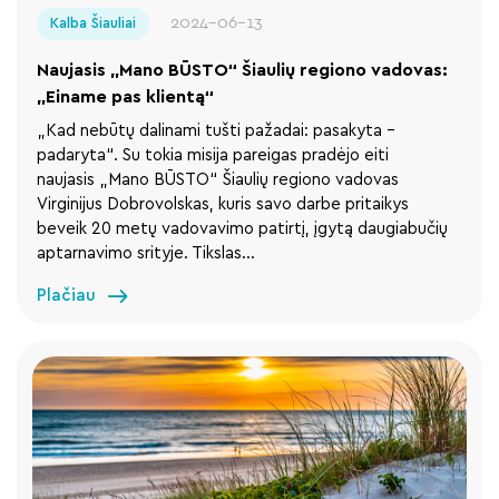
2024-06-13
Kalba Šiauliai
Naujasis „Mano BŪSTO“ Šiaulių regiono vadovas:
„Einame pas klientą“
„Kad nebūtų dalinami tušti pažadai: pasakyta –
padaryta“. Su tokia misija pareigas pradėjo eiti
naujasis „Mano BŪSTO“ Šiaulių regiono vadovas
Virginijus Dobrovolskas, kuris savo darbe pritaikys
beveik 20 metų vadovavimo patirtį, įgytą daugiabučių
aptarnavimo srityje. Tikslas…
Plačiau