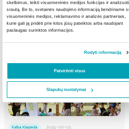
skelbimus, teikti visuomeninės medijos funkcijas ir analizuoti
srautą. Be to, svetainės naudojimo informaciją bendriname s
visuomeninės medijos, reklamavimo ir analizės partneriais,
kurie gali ją pridėti prie kitos jūsų pateiktos arba naudojant
2024-06-06
Kalba Alytus
paslaugas surinktos informacijos.
Kviečiame atvykti į Alytaus miesto šventę
(programa)
Rodyti informaciją
Plačiau
Patvirtinti visus
Slapukų nustatymai
2024-06-05
Kalba Klaipėda