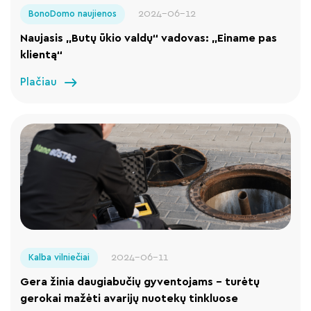
2024-06-12
BonoDomo naujienos
Naujasis „Butų ūkio valdų“ vadovas: „Einame pas
klientą“
Plačiau
2024-06-11
Kalba vilniečiai
Gera žinia daugiabučių gyventojams – turėtų
gerokai mažėti avarijų nuotekų tinkluose