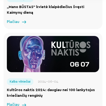
„Mano BŪSTAS“ kvietė klaipėdiečius švęsti
Kaimynų dieną
Plačiau
2024-06-04
Kalba vilniečiai
Kultūros naktis 2024: daugiau nei 100 lankytojus
kviečiančių renginių
Plačiau