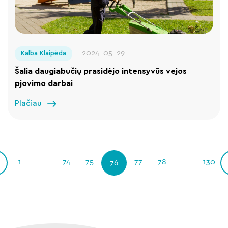
2024-05-29
Kalba Klaipėda
Šalia daugiabučių prasidėjo intensyvūs vejos
pjovimo darbai
Plačiau
1
…
74
75
77
78
…
130
76