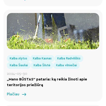
Kalba Alytus
Kalba Kaunas
Kalba Radviliškis
Kalba Šiauliai
Kalba Šilutė
Kalba vilniečiai
2024-05-30
„Mano BŪSTAS“ pataria: ką reikia žinoti apie
teritorijos priežiūrą
Plačiau