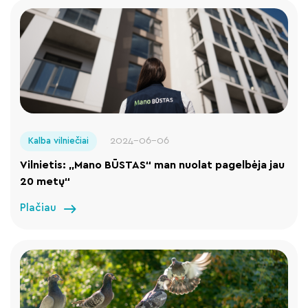
2024-06-06
Kalba vilniečiai
Vilnietis: „Mano BŪSTAS“ man nuolat pagelbėja jau
20 metų“
Plačiau