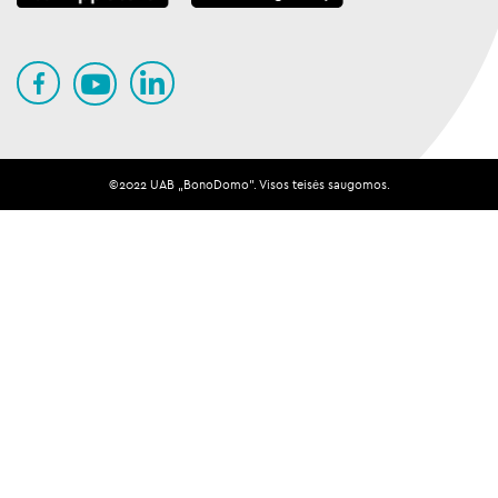
©️️️️️2022 UAB „BonoDomo". Visos teisės saugomos.