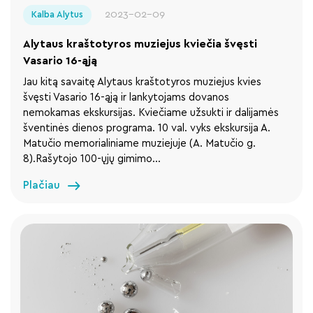
2023-02-09
Kalba Alytus
Alytaus kraštotyros muziejus kviečia švęsti
Vasario 16-ąją
Jau kitą savaitę Alytaus kraštotyros muziejus kvies
švęsti Vasario 16-ąją ir lankytojams dovanos
nemokamas ekskursijas. Kviečiame užsukti ir dalijamės
šventinės dienos programa. 10 val. vyks ekskursija A.
Matučio memorialiniame muziejuje (A. Matučio g.
8).Rašytojo 100-ųjų gimimo…
Plačiau