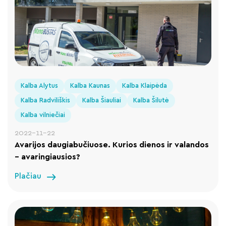
Kalba Alytus
Kalba Kaunas
Kalba Klaipėda
Kalba Radviliškis
Kalba Šiauliai
Kalba Šilutė
Kalba vilniečiai
2022-11-22
Avarijos daugiabučiuose. Kurios dienos ir valandos
– avaringiausios?
Plačiau