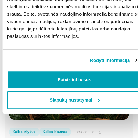
skelbimus, teikti visuomeninės medijos funkcijas ir analizuoti
Kalba Radviliškis
Kalba Šiauliai
Kalba Šilutė
srautą. Be to, svetainės naudojimo informaciją bendriname s
Kalba vilniečiai
visuomeninės medijos, reklamavimo ir analizės partneriais,
2022-12-22
kurie gali ją pridėti prie kitos jūsų pateiktos arba naudojant
Patarė kaip per šventes išvengti namuose
paslaugas surinktos informacijos.
avarinės tarnybos vizito
Plačiau
Rodyti informaciją
Patvirtinti visus
Slapukų nustatymai
2022-12-15
Kalba Alytus
Kalba Kaunas