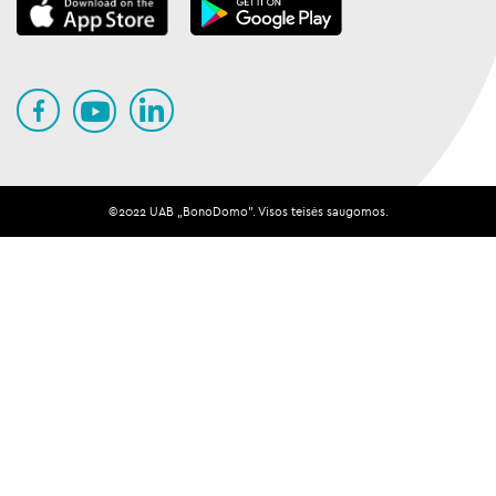
©️️️️️2022 UAB „BonoDomo". Visos teisės saugomos.