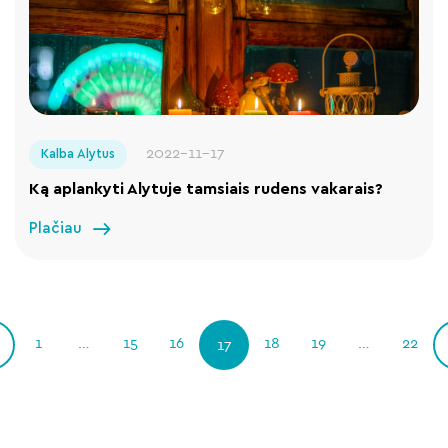
2022-11-17
Kalba Alytus
Ką aplankyti Alytuje tamsiais rudens vakarais?
Plačiau
1
…
15
16
18
19
…
22
17