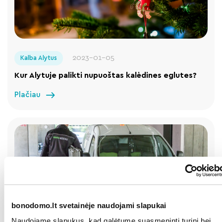
2023-01-05
Kalba Alytus
Kur Alytuje palikti nupuoštas kalėdines eglutes?
Plačiau
bonodomo.lt svetainėje naudojami slapukai
Kalba Alytus
Kalba Kaunas
Kalba Klaipėda
Naudojame slapukus, kad galėtume suasmeninti turinį bei