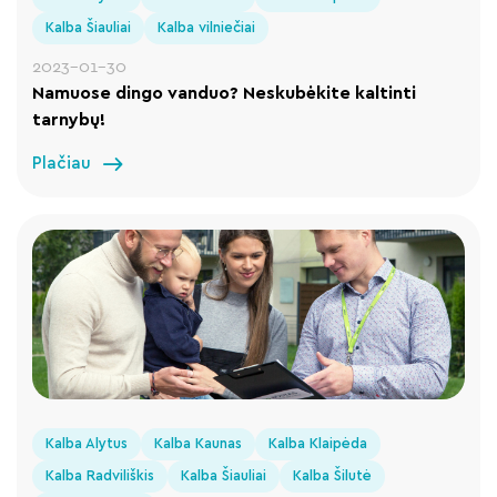
Kalba Šiauliai
Kalba vilniečiai
2023-01-30
Namuose dingo vanduo? Neskubėkite kaltinti
tarnybų!
Plačiau
Kalba Alytus
Kalba Kaunas
Kalba Klaipėda
Kalba Radviliškis
Kalba Šiauliai
Kalba Šilutė